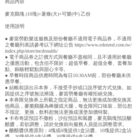
商品內容
麥克鷄塊 (10塊)+薯條(大)+可樂(中) 乙份
使用說明
● 麥當勞歡樂送服務及部份餐廳不適用電子商品券，不適用
之餐廳列表請參考以下網址公告
https://www.edenred.com.tw/
index.php/store/mcdonalds/
● 電子商品券之訂價方式與餐廳不盡相同，且不適用於餐廳
之優惠活動，包含但不限於：超值早餐、超值全餐、套餐加
點、銅板輕鬆點與甜心卡等。
● 早餐時段商品供應時間為每日10:30AM前，部份餐廳未供
應早餐。
● 結帳前請出示本券，不接受手抄或口說序號方式兌換。如
因提供之序號無法辨識，麥當勞餐廳有權拒絕兌換。
● 本券限兌換券上所載之指定商品，無法更換或加價兌換其
他商品，麥脆鷄腿為棒腿或大腿，每盒限同口味裝，部位恕
不指定、更換，飲料恕無法更換或漢堡加價特製。
● 卡布奇諾預設不撒粉，沙拉預設和風醬，麥克鷄塊預設醣
醋醬，若欲調整，請於兌換前向服務人員提出調整需求。
● 醣醋醬供應原則：4塊或6塊提供1盒沾醬、10塊提供2盒沾
醬、20塊提供4盒沾醬、30塊提供6盒沾醬。