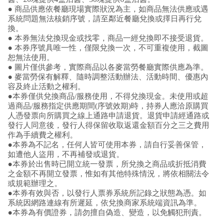
● 商品供應依餐廳現場實際狀況為主，如商品無法供應或遇
系統問題無法核銷序號，請至鄰近餐廳兌換或擇日再行兌
換。
● 本券無法兌換現金或找零，商品一經兌換即不接受退貨。
● 本券序號具唯一性，僅限兌換一次，不可重複使用，截圖
恕無法使用。
● 圖片僅供參考，實際商品以各麥當勞餐廳實際供應為準。
● 麥當勞保有解釋、隨時調整活動辦法、活動時間、優惠內
容及終止活動之權利。
●本券僅供兌換商品/服務使用，不得兌換現金。未使用或超
過商品/服務指定供應期間(序號效期)時，持券人應洽原購買
人憑發票向所購買之線上通路申請退貨。退貨申請經通路或
發行人同意後，發行人得保留收取返還金額百分之三之費用
作為手續費之權利。
●本券為不記名，任何人皆可使用本券，請自行妥善保管，
如遭他人盜用，不再補發或退貨。
●本券於出售時已開立統一發票，所兌換之商品或折抵消費
之金額不再開立發票，惟如有其他特殊情況，將依相關法令
或規範辦理之。
●本券有效與否，以發行人票券系統所記錄之狀態為憑。如
系統因網路連線有所遲延，依兌換商家系統端資訊為準。
●本券為有價證券，請勿擅自偽造、變造，以免觸犯刑責。