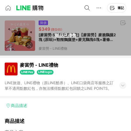
筆記
降價
$349
(降$65)
[麥當勞·5月限定麥心意]【麥當勞】麥脆鷄腿2
商品已停售
塊 (原味)+勁辣鷄腿堡+麥克鷄塊6塊+薯條
(大)+可樂(中)x2好禮即享券
麥當勞 - LINE禮物
麥當勞 - LINE禮物
LINE旅遊、LINE禮物（原LINE酷券）、LINE口袋商店等服務之訂
單不適用點數紅包，亦無法獲得點數紅包回饋之LINE POINTS。
商品描述
商品描述