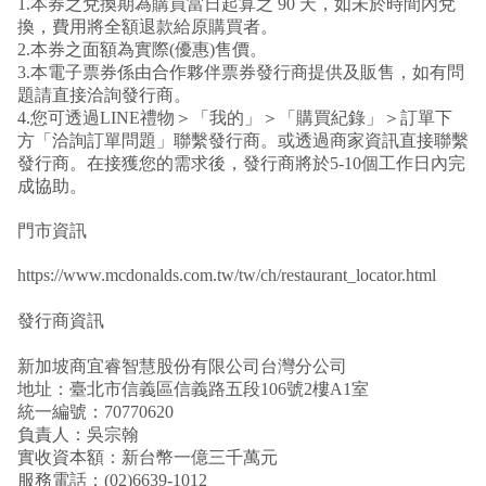
1.本券之兌換期為購買當日起算之 90 天，如未於時間內兌
換，費用將全額退款給原購買者。
2.本券之面額為實際(優惠)售價。
3.本電子票券係由合作夥伴票券發行商提供及販售，如有問
題請直接洽詢發行商。
4.您可透過LINE禮物＞「我的」＞「購買紀錄」＞訂單下
方「洽詢訂單問題」聯繫發行商。或透過商家資訊直接聯繫
發行商。在接獲您的需求後，發行商將於5-10個工作日內完
成協助。
門市資訊
https://www.mcdonalds.com.tw/tw/ch/restaurant_locator.html
發行商資訊
新加坡商宜睿智慧股份有限公司台灣分公司
地址：臺北市信義區信義路五段106號2樓A1室
統一編號：70770620
負責人：吳宗翰
實收資本額：新台幣一億三千萬元
服務電話：(02)6639-1012