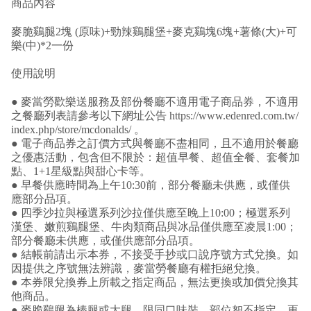
商品內容
麥脆鷄腿2塊 (原味)+勁辣鷄腿堡+麥克鷄塊6塊+薯條(大)+可
樂(中)*2一份
使用說明
● 麥當勞歡樂送服務及部份餐廳不適用電子商品券，不適用
之餐廳列表請參考以下網址公告 https://www.edenred.com.tw/
index.php/store/mcdonalds/ 。
● 電子商品券之訂價方式與餐廳不盡相同，且不適用於餐廳
之優惠活動，包含但不限於：超值早餐、超值全餐、套餐加
點、1+1星級點與甜心卡等。
● 早餐供應時間為上午10:30前，部分餐廳未供應，或僅供
應部分品項。
● 四季沙拉與極選系列沙拉僅供應至晚上10:00；極選系列
漢堡、嫩煎鷄腿堡、牛肉類商品與冰品僅供應至凌晨1:00；
部分餐廳未供應，或僅供應部分品項。
● 結帳前請出示本券，不接受手抄或口說序號方式兌換。如
因提供之序號無法辨識，麥當勞餐廳有權拒絕兌換。
● 本券限兌換券上所載之指定商品，無法更換或加價兌換其
他商品。
● 麥脆鷄腿為棒腿或大腿，限同口味裝，部位恕不指定、更