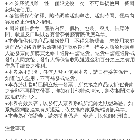
● 本券序號具唯一性，僅限兌換一次，不可重複使用，截圖
恕無法使用。
● 麥當勞保有解釋、隨時調整活動辦法、活動時間、優惠內
容及終止活動之權利。
● 圖片僅供參考，產品內容、價格、包裝、餐具、供應時
間、數量及口味以各麥當勞餐廳實際供應為準。
●本券僅供兌換商品/服務使用，不得兌換現金。未使用或超
過商品/服務指定供應期間(序號效期)時，持券人應洽原購買
人憑發票向所購買之線上通路申請退貨。退貨申請經通路或
發行人同意後，發行人得保留收取返還金額百分之三之費用
作為手續費之權利。
●本券為不記名，任何人皆可使用本券，請自行妥善保管，
如遭他人盜用，不再補發或退貨。
●本券於出售時已開立統一發票，所兌換之商品或折抵消費
之金額不再開立發票，惟如有其他特殊情況，將依相關法令
或規範辦理之。
●本券有效與否，以發行人票券系統所記錄之狀態為憑。如
系統因網路連線有所遲延，依兌換商家系統端資訊為準。
●本券為有價證券，請勿擅自偽造、變造，以免觸犯刑責。
注意事項