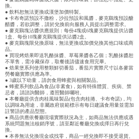
換。
● 飲料恕無法更換或漢堡加價特製。
● 卡布奇諾預設不撒粉，沙拉預設和風醬，麥克鷄塊預設醣
醋醬，若欲調整，請於兌換前向服務人員提出調整需求。
● 麥克鷄塊沾醬供應規則：每份4塊或6塊麥克鷄塊提供沾醬
1盒、每份10塊麥克鷄塊提供沾醬2盒。
● 麥克鷄塊限兌換原味，無法更換或加價兌換其他口味或商
品。
● 買現烤焙果即送乳酪抹醬、草莓果醬各乙個；乳酪抹醬恕
不單售，需冷藏保存，取餐後請儘速食用完畢。
● 焙果堡系列使用整顆鮮切番茄，番茄片實際尺寸以各麥當
勞餐廳實際供應為準。
● 3歲以下幼童，請勿食用蜂蜜與相關製品。
● 蜂蜜系列飲品為食品(非素食)，如有特殊體質、疾病、禁
忌者，請諮詢醫師，遵照醫師囑咐。
● 本餐廳提供含肉桂風味製品(包含肉桂捲、卡布奇諾)，均
以調味為用途，非屬政府規範標示有每日建議食用量並需加
註警語的產品型態。
● 商品供應依餐廳現場實際狀況為主，如商品無法供應或遇
系統問題無法核銷序號，請至鄰近餐廳兌換或擇日再行兌
換。
● 本券無法兌換現金或找零，商品一經兌換即不接受退貨。