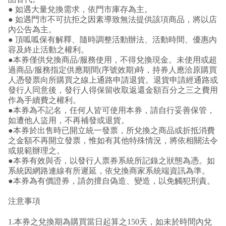
● 如遇大量兌換需求，依門市庫存為主。
● 如遇門市不可抗拒之因素導致無法提供該項商品，將以店
內公告為主。
● 頂呱呱保有解釋、隨時調整活動辦法、活動時間、優惠內
容及終止活動之權利。
●本券僅供兌換商品/服務使用，不得兌換現金。未使用或超
過商品/服務指定供應期間(序號效期)時，持券人應洽原購買
人憑發票向所購買之線上通路申請退貨。退貨申請經通路或
發行人同意後，發行人得保留收取返還金額百分之三之費用
作為手續費之權利。
●本券為不記名，任何人皆可使用本券，請自行妥善保管，
如遭他人盜用，不再補發或退貨。
●本券於出售時已開立統一發票，所兌換之商品或折抵消費
之金額不再開立發票，惟如有其他特殊情況，將依相關法令
或規範辦理之。
●本券有效與否，以發行人票券系統所記錄之狀態為憑。如
系統因網路連線有所遲延，依兌換商家系統端資訊為準。
●本券為有價證券，請勿擅自偽造、變造，以免觸犯刑責。
注意事項
1.本券之兌換期為購買當日起算之150天，如未於時間內兌