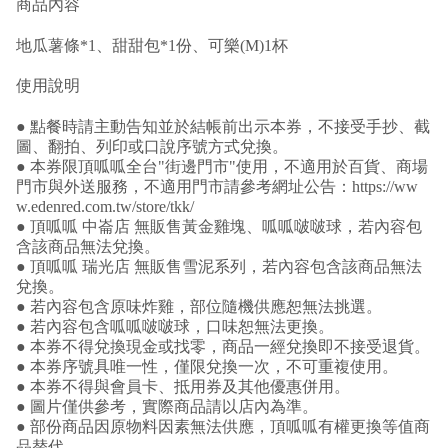
商品內容
地瓜薯條*1、甜甜包*1份、可樂(M)1杯
使用說明
● 點餐時請主動告知並於結帳前出示本券，不接受手抄、截
圖、翻拍、列印或口說序號方式兌換。
● 本券限頂呱呱全台"街邊門市"使用，不適用於百貨、商場
門市與外送服務，不適用門市請參考網址公告：https://ww
w.edenred.com.tw/store/tkk/
● 頂呱呱 中崙店 無販售黃金雞塊、呱呱啵啵球，若內容包
含該商品無法兌換。
● 頂呱呱 瑞光店 無販售雪泥系列，若內容包含該商品無法
兌換。
● 若內容包含原味炸雞，部位隨機供應恕無法挑選。
● 若內容包含呱呱啵啵球，口味恕無法更換。
● 本券不得兌換現金或找零，商品一經兌換即不接受退貨。
● 本券序號具唯一性，僅限兌換一次，不可重複使用。
● 本券不得與會員卡、抵用券及其他優惠併用。
● 圖片僅供參考，實際商品請以店內為準。
● 部份商品因原物料因素無法供應，頂呱呱有權更換等值商
品替代。