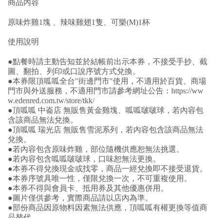
商品內容
原味炸雞1塊 、辣味雞翅1隻、可樂(M)1杯
使用說明
●點餐時請主動告知並於結帳前出示本券，不接受手抄、截
圖、翻拍、列印或口說序號方式兌換。
●本券限頂呱呱全台"街邊門市"使用，不適用於百貨、商場
門市與外送服務，不適用門市請參考網址公告：https://ww
w.edenred.com.tw/store/tkk/
●頂呱呱 中崙店 無販售黃金雞塊、呱呱啵啵球，若內容包
含該商品無法兌換。
●頂呱呱 瑞光店 無販售雪泥系列，若內容包含該商品無法
兌換。
●若內容包含原味炸雞，部位隨機供應恕無法挑選。
●若內容包含呱呱啵啵球，口味恕無法更換。
●本券不得兌換現金或找零，商品一經兌換即不接受退貨。
●本券序號具唯一性，僅限兌換一次，不可重複使用。
●本券不得與會員卡、抵用券及其他優惠併用。
●圖片僅供參考，實際商品請以店內為準。
●部份商品因原物料因素無法供應，頂呱呱有權更換等值商
品替代。