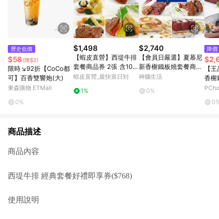
$1,498
$2,740
歷史低價
降價
【蝦皮直營】西堤牛排
【會員日嚴選】夏慕尼
$58
$2,
(降$2)
套餐商品券 2張 含10%
新香榭鐵板燒套餐商品
限時↘92折【CoCo都
【王
服務費 免運
劵2張
蝦皮直營_最快當日到
神腦生活
可】百香雙響炮(大)
香榭
2張
東森購物 ETMall
PCh
1%
0%
0%
0
商品描述
商品內容
西堤牛排 經典套餐好禮即享券($768)
使用說明