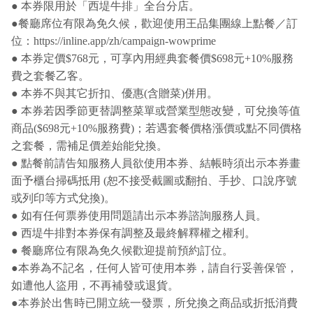
● 本券限用於「西堤牛排」全台分店。
●餐廳席位有限為免久候，歡迎使用
王品集團線上點餐／訂
位：
https://inline.app/zh/campaign-wowprime
● 本券定價$768元，可享內用經典套餐價$698元+10%服務
費之套餐乙客。
● 本券不與其它折扣、優惠(含贈菜)併用。
● 本券若因季節更替調整菜單或營業型態改變，可兌換等值
商品($698元+10%服務費)；若遇套餐價格漲價或點不同價格
之套餐，需補足價差始能兌換。
● 點餐前請告知服務人員欲使用本券、結帳時須出示本券畫
面予櫃台掃碼抵用 (恕不接受截圖或翻拍、手抄、口說序號
或列印等方式兌換)。
● 如有任何票券使用問題請出示本券諮詢服務人員。
● 西堤牛排對本券保有調整及最終解釋權之權利。
● 餐廳席位有限為免久候歡迎提前預約訂位。
●本券為不記名，任何人皆可使用本券，請自行妥善保管，
如遭他人盜用，不再補發或退貨。
●
本券於出售時已開立統一發票，所兌換之商品或折抵消費