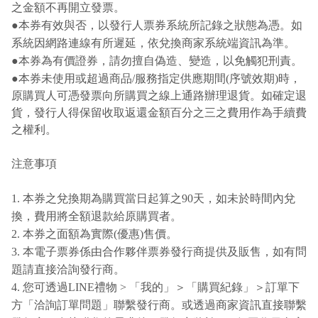
之金額不再開立發票。
●
本券有效與否，以發行人票券系統所記錄之狀態為憑。如
系統因網路連線有所遲延，依兌換商家系統端資訊為準。
●
本券為有價證券，請勿擅自偽造、變造，以免觸犯刑責。
●
本券未使用或超過商品/服務指定供應期間(序號效期)時，
原購買人可憑發票向所購買之線上通路辦理退貨。如確定退
貨，發行人得保留收取返還金額百分之三之費用作為手續費
之權利。
注意事項
1. 本券之兌換期為購買當日起算之90天，如未於時間內兌
換，費用將全額退款給原購買者。
2. 本券之面額為實際(優惠)售價。
3. 本電子票券係由合作夥伴票券發行商提供及販售，如有問
題請直接洽詢發行商。
4. 您可透過LINE禮物 > 「我的」＞「購買紀錄」＞訂單下
方「洽詢訂單問題」聯繫發行商。或透過商家資訊直接聯繫