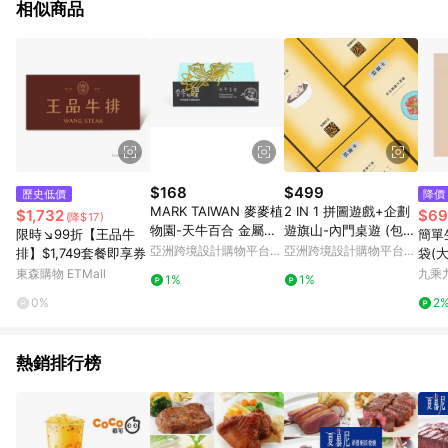
相似商品
$168
$499
歷史低價
降價
MARK TAIWAN 麥麥植
2 IN 1 拼圖遊戲+企劃
$1,732
$69
(降$17)
物園-天牛百合 金屬書
遊旗山-內門桌遊 (包裝
限時↘99折【王品牛
簡單
籤-金
微瑕疵)
亞洲跨境設計購物平台
亞洲跨境設計購物平台
排】$1,749套餐即享券
袋(大
Pinkoi
Pinkoi
東森購物 ETMall
九乘
1%
1%
0%
2
熱銷排行榜