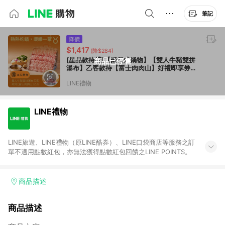
筆記
降價
$1,417
(降$284)
[星品款待禮]【聚日式鍋物】【雙人牛豬雙拼
商品已停售
瀑布】乙客款待【富士肉肉山】好禮即享券
(一次抵用)(限內用)
LINE禮物
LINE禮物
LINE旅遊、LINE禮物（原LINE酷券）、LINE口袋商店等服務之訂
單不適用點數紅包，亦無法獲得點數紅包回饋之LINE POINTS。
商品描述
商品描述