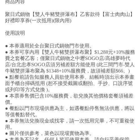
商品內容
聚日式鍋物【雙人牛豬雙拼瀑布】乙客款待【富士肉肉山】
好禮即享券(一次抵用)(限內用)
使用說明
● 本券適用於全台聚日式鍋物門市使用。
● 本券可享內用【雙人牛豬雙拼瀑布聚】$1,288元+10%服務
費之套餐乙客；僅聚日式鍋物之中壢SOGO店/高雄夢時代
店/台北忠孝SOGO店須另補差額方能使用 (此三間門市-雙人
牛豬雙拼瀑布聚為 $1348+10%服務費，故須補差額$66。)
● 點餐前請告知服務人員欲使用本券、結帳時須出示本券畫
面予櫃台掃碼抵用 (恕不接受截圖或翻拍、手抄、口說序號
或列印等方式兌換 )。
● 本票券售價已含10%服務費，欲兌換其他價格套餐須補差
價。
● 餐點以門市現場供應為主，如遇餐點停售無法供應，將以
等值餐點替代。
● 本券無法兌換現金或找零，請一次抵用完畢，不可重複使
用。
● 圖片僅供參考，菜色以現場實物為準。
● 本券為不記名，任何人皆可使用本券，請自行妥善保管，