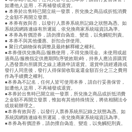
如遭他人盜用，不再補發或退貨。
● 本券於出售時已開立統一發票，所兌換之商品或折抵消費
之金額不再開立發票。
● 本券有效與否，以發行人票券系統所記錄之狀態為憑。如
系統因網路連線有所遲延，依兌換商家系統端資訊為準。
● 本券為有價證券，請勿擅自偽造、變造，以免觸犯刑責。
● 本券不與其他優惠、折扣合併使用。
● 聚日式鍋物保有調整及最終解釋權之權利。
●本券僅供兌換商品/服務使用，不得兌換現金。未使用或超
過商品/服務指定供應期間(序號效期)時，持券人應洽原購買
人憑發票向所購買之線上通路申請退貨。退貨申請經通路或
發行人同意後，發行人得保留收取返還金額百分之三之費用
作為手續費之權利。
●本券為不記名，任何人皆可使用本券，請自行妥善保管，
如遭他人盜用，不再補發或退貨。
●本券於出售時已開立統一發票，所兌換之商品或折抵消費
之金額不再開立發票，惟如有其他特殊情況，將依相關法令
或規範辦理之。
●本券有效與否，以發行人票券系統所記錄之狀態為憑。如
系統因網路連線有所遲延，依兌換商家系統端資訊為準。
●本券為有價證券，請勿擅自偽造、變造，以免觸犯刑責。