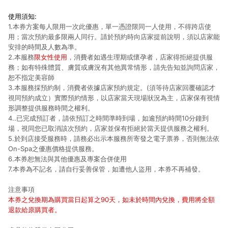
使用須知:
1.本券方案每人限用一次此優惠，單一憑證限同一人使用，不得跨店使
用；當次預約最多限兩人同行。請於預約時向店家提前說明，須以店家能
安排的時間及人數為準。
2.本服務
限女性使用
，消費者如遇生理期或懷孕者，店家得拒絕提供服
務；如有特殊體質、膚質或膚況有其他異常情形，請先告知並詢問店家，
恕不指定美容師
3.本服務採預約制，消費者依據店家預約規定。(須等待店家回覆確認才
視同預約成立）實際預約情形，以店家當天現場狀況為主，店家保有視情
形調整提供服務時間之權利。
4..已完成預訂者，請依預訂之時間準時到場，如逾預約時間10分鐘到
場，視同您已取消該次預約，店家並保有拒絕於當天提供服務之權利。
5.於到店接受服務時，請務必出示本服務所寄發之電子票券，否則無法依
On-Spa之優惠價格提供服務。
6.本券恕無法與其他優惠及專案合併使用
7.本券為不記名，請自行妥善保管，如遭他人盜用，本券不再補發。
注意事項
本券之兌換期為購買當日起算之90天，如未於時間內兌換，費用將全額
退款給原購買者。