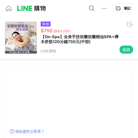
筆記
降價
$750
(降$4,050)
【On-Spa】全身手技依蘭依蘭精油SPA+櫸
木舒筋120分鐘750元(中部)
搶購
LINE禮物
價格趨勢怎麼看？