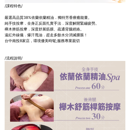
/課程特色/
嚴選高品質38%依蘭依蘭精油．獨特芳香療癒能量。
純手技按摩．全身正反面扎實手法．深度解開緊繃疲勞。
櫸木擀筋按摩．深度舒展筋膜、疏通背腿經絡。
遠紅外線儀．爆汗甩油．趕走多餘水分消滅腫脹！
台中南投8家店，環境優美時髦;服務專業親切
/流程說明/