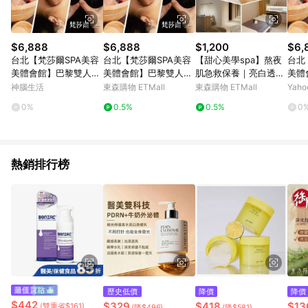
$6,888
$6,888
$1,200
$6,
台北【梵莎爾SPA美容
台北【梵莎爾SPA美容
【甜心美學spa】熬夜
台北
美體會館】巴黎雙人寧
美體會館】巴黎雙人寧
肌急救保養｜亮白透亮
美體
靜時光，75分鐘台北雙
靜時光，75分鐘台北雙
美肌60分鐘(MO)
靜時
神腦生活
東森購物 ETMall
東森購物 ETMall
Yah
人SPA課程（MO）
人SPA課程（MO）
人S
0%
0.5%
0.5%
0
熱銷排行榜
歷史低價
降價
降價
$442
$329
$418
$13
(雙重省$161)
(降$496)
(降$581)