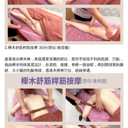
2.櫸木舒筋桿筋按摩 30分(部位:後背腿)
接著派出櫸木棒，來疏通更深層的部位，那些手技按不到的筋膜、穴點，
藉由櫸木特殊弧度設計，在肩頸、後腰、脊椎一路放鬆，再刮開堵塞的膽
經、大小腿的乳酸堆積，透過木擀將穴位、經絡擀通。