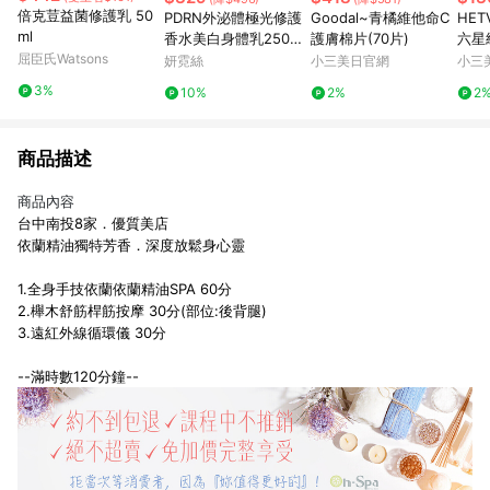
倍克荳益菌修護乳 50
PDRN外泌體極光修護
Goodal~青橘維他命C
HE
ml
香水美白身體乳250ml
護膚棉片(70片)
六星
屈臣氏Watsons
(琥珀之吻)注意：買1送
緩按摩
妍霓絲
小三美日官網
小三
1組合請點選1入規格中
製造
3%
10%
2%
2
之【限定組】下單
商品描述
商品內容
台中南投8家．優質美店
依蘭精油獨特芳香．深度放鬆身心靈
1.全身手技依蘭依蘭精油SPA 60分
2.櫸木舒筋桿筋按摩 30分(部位:後背腿)
3.遠紅外線循環儀 30分
--滿時數120分鐘--