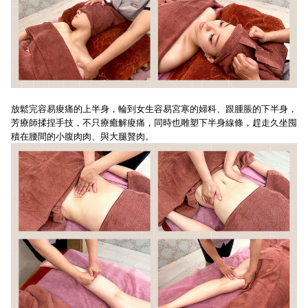
放鬆完容易痠痛的上半身，輪到女生容易宮寒的婦科、跟腫脹的下半身，
芳療師揉捏手技，不只療癒解痠痛，同時也雕塑下半身線條，趕走久坐囤
積在腰間的小腹肉肉、與大腿贅肉。