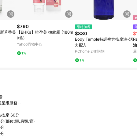
$790
限時加碼
【BHK’s】唯孕美 撫紋霜 (180m
$880
$
l/條)
Body Temple特調複方按摩油-活
R
Yahoo購物中心
力配方
油
PChome 24h購物
屈
1%
1%
場
五星級服務--
按摩 60分
分(部位:頭.肩頸.背)
0分
0分