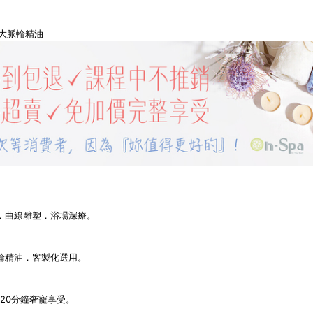
d十大脈輪精油
穴．曲線雕塑．浴場深療。
脈輪精油．客製化選用。
120分鐘奢寵享受。