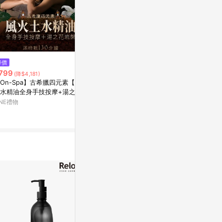
$1,460
降價
降價
台東【務本堂】平假日全身油壓6
799
$1,850
(降$4,181)
(降$1,
0分鐘(限女性)Mo
On-Spa】古希臘四元素【風火
皇家東方泰SPA
LINE禮物
水精油全身手技按摩+湯之花
含全身去角質1
盤】滿時數130分鐘799元(彰
INE禮物
媽咪愛
)
0%