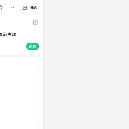
筆記
0元(中部)
搶購