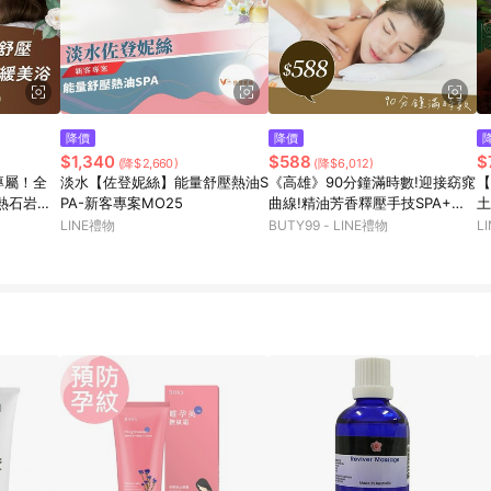
降價
降價
$1,340
$588
$
(降$2,660)
(降$6,012)
專屬！全
淡水【佐登妮絲】能量舒壓熱油S
《高雄》90分鐘滿時數!迎接窈窕
【
熱石岩盤
PA-新客專案MO25
曲線!精油芳香釋壓手技SPA+深
土
層律動,588元
岩
LINE禮物
BUTY99 - LINE禮物
L
化