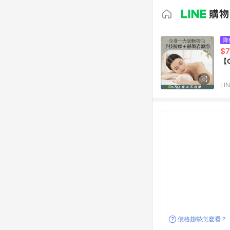
降
$7
【
LI
價格趨勢怎麼看？