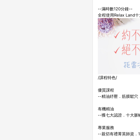
--滿時數120分鐘--
全程使用Relax Lan
/課程特色/
優質課程
--精油紓壓．筋膜鬆
有機精油
--獲七大認證．十大
專業服務
--親切有禮菁英師資．