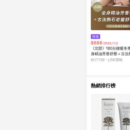
降價
$688
(降$6,112)
《北部》180分鐘暖冬
身精油芳香舒壓＋古法
舒緩美浴,688元
BUTY99 - LINE禮物
熱銷排行榜