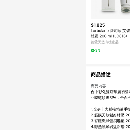
$1,825
Lerbolario 蕾莉歐 艾碧斯芳香美
體霜 200 ml (LO816)
德蔻天然有機產品
3%
商品描述
商品內容
台中彰化雙店華麗初登
--時髦頂級SPA．全面
1.全身十大脈輪精油手技
2.筋膜刀放鬆好紓壓 20
3.臀腿纖纖體刷雕塑 2
4.靜墨黑曜岩盤浴場 2