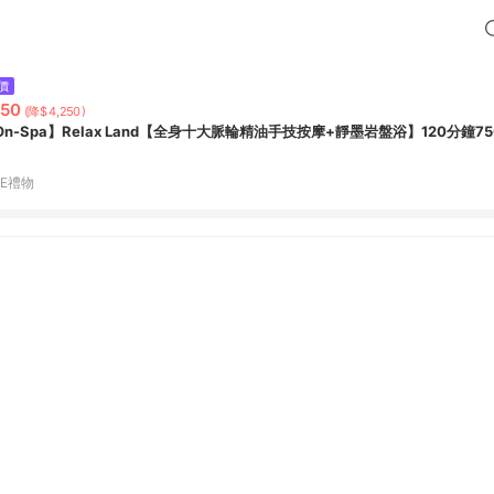
價
50
(降$4,250)
On-Spa】Relax Land【全身十大脈輪精油手技按摩+靜墨岩盤浴】120分鐘75
NE禮物