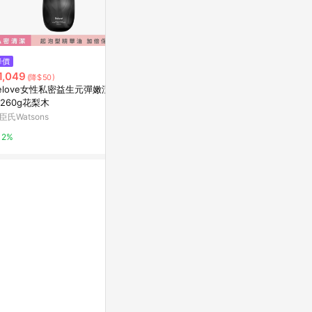
$999
$2,450
降價
【全新包裝】舒益修護精華乳 50
醉象 瑪魯拉
1,049
(降$50)
0ml
新光三越skm on
elove女性私密益生元彈嫩潔淨
貝膚黛瑪官方購物
260g花梨木
1%
臣氏Watsons
3%
2%