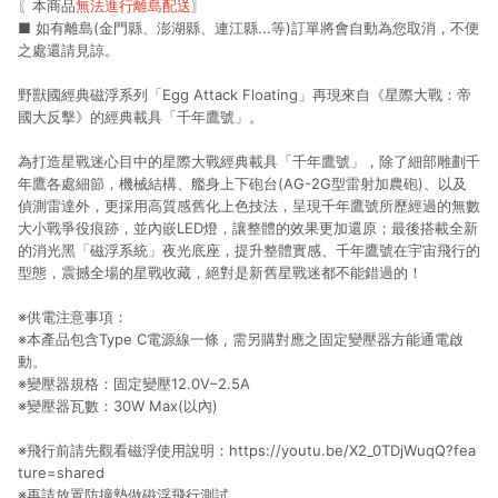
〖本商品
無法進行離島配送
〗
■ 如有離島(金門縣、澎湖縣、連江縣...等)訂單將會自動為您取消，不便
之處還請見諒。
野獸國經典磁浮系列「Egg Attack Floating」再現來自《星際大戰：帝
國大反擊》的經典載具「千年鷹號」。
為打造星戰迷心目中的星際大戰經典載具「千年鷹號」，除了細部雕劃千
年鷹各處細節，機械結構、艦身上下砲台(AG-2G型雷射加農砲)、以及
偵測雷達外，更採用高質感舊化上色技法，呈現千年鷹號所歷經過的無數
大小戰爭役痕跡，並內嵌LED燈，讓整體的效果更加還原；最後搭載全新
的消光黑「磁浮系統」夜光底座，提升整體實感、千年鷹號在宇宙飛行的
型態，震撼全場的星戰收藏，絕對是新舊星戰迷都不能錯過的！
※供電注意事項：
※本產品包含Type C電源線一條 , 需另購對應之固定變壓器方能通電啟
動。
※變壓器規格：固定變壓12.0V–2.5A
※變壓器瓦數：30W Max(以內)
※飛行前請先觀看磁浮使用說明：
https://youtu.be/X2_0TDjWuqQ?fea
ture=shared
※再請放置防撞墊做磁浮飛行測試