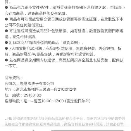
質。
● 商品包含細小零件/配件，請放置孩童與寵物不易取得之處，同時請小
心存放商品，避免商品摔落發生危險。
● 商品有可能因故變更交貨日期或缺貨而導致寄送延遲，在此狀況下本
公司不負任何賠償責任。
● 寄送過程可能造成商品外包裝磨損。如有疑慮，歡迎親臨實體門市選
購，避免相關爭議。
● 訂購本商品前請務必詳閱商品「退貨原則」。
● 7天鑑賞期非試用期，商品經拆封使用、無原廠包裝、外盒毀損、拆
解、商品附屬配件/贈品短缺，將會影響您的退貨權益。
● 若在商品猶豫期間內欲退貨，商品狀態須為全新且包裝完整，配件缺
一不可。
商家資訊：
公司名：野獸國股份有限公司
地址：新北市板橋區三民路一段210號12樓
統一編號：29133182
客服時段：週一~週五10:00~17:00 (國定假日除外)
LINE 購物是匯集購物情報與商品資訊的整合性平台，並依購物情報中的趨勢與
風格做合作網路商家的延伸商品推薦，商品資料更新會有時間差，請務必點擊
商品至各合作網路商家，確認現售價與購物條件，一切資訊以合作廠商網頁為