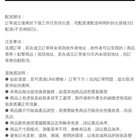
配送辦法：
訂單成立後將於下個工作日安排出貨，宅配貨運配送時間約於出貨後3日
配達(不含例假日)。
注意事項：
送禮訂單，若在成立訂單時未填寫收件者地址，收件者可以至我的 / 商品
票券 / 點擊商品 / 填寫地址。若在成立訂單後10天內未填寫地址，則訂
單將自動取消。
退換貨說明：
● 如欲退貨，您可透過LINE禮物 / 訂單下方 / 洽詢訂單問題，提出取消
要求給供應商。
● 本商品無法提供換貨服務，如需其他商品請您重新購買
● 商品上色塗裝及組裝多採手工處理，製作過程中產生的細微塗裝或組
裝差異屬正常現象。
● 商品圖片可能為產品原型，與實際販售商品可能存在些微差異，尚請
見諒。
● 商品顏色會因電腦螢幕設定而略有色差，請以實品為準。
● 商品尺寸因樣式、測量基準不同，會略有誤差，請以實品為準。
● 避免日光直射、溫熱、潮濕、密閉的環境，以免造成商品的毀損及變