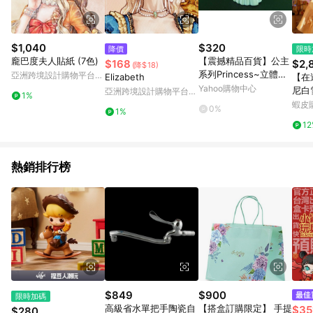
$1,040
$320
降價
限時
龐巴度夫人貼紙 (7色)
【震撼精品百貨】公主
$168
$2,
(降$18)
系列Princess~立體造
亞洲跨境設計購物平台
Elizabeth
【在
型鑰匙圈-灰姑娘圖案
Pinkoi
Yahoo購物中心
尼白
亞洲跨境設計購物平台
1%
osp
Pinkoi
蝦皮
0%
1%
生日
1
聖誕
迪士
熱銷排行榜
$849
$900
限時加碼
高級省水單把手陶瓷自
【搭盒訂購限定】 手提
$35
$280