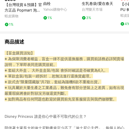
由栓
生乳卷袋/愛在春天
【小
【台灣現貨＆預購】官
Yahoo購物中心
台灣樂天市場
PU
方正品 Popmart 泡泡
套 
瑪特 DIMOO WORLD
蝦皮
蝦皮購物
1%
3%
POP
× PIXAR聯名系列手辦
4
1%
手搖
公仔盲盒禮物
商品描述
【盲盒購買須知】
※ 為保障消費者權益，盲盒一律不提供退換服務，購買前請務必詳閱賣場
說明，下單即表同意購買規範。
※ 套組大外盒， 大外盒盒裝/包裝 會拆封確認是否確實為6入。
※ 單款盒裝/包裝一經拆封 ，恕無法進行退換貨處理。
※ 款式含"限量隱藏版"共7款，套組為隨機6款不重複出貨。
※ 玩具屬於大量生產之工業產品，難免會有部分塗裝上之差異，如有出現
嚴重瑕疵將會針對狀況另做退貨判斷。
※ 如對商品有任何問題也歡迎於購買前先至客服留言與我們做聯繫。
Disney Princess 誰是你心中最不可取代的公主？
陪伴著大家長大的迪士尼動畫肯定少不了「迪士尼公主們」，每個人的心