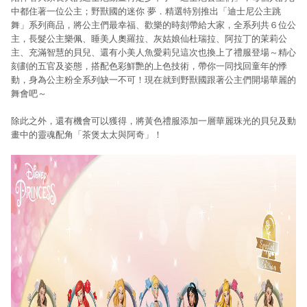
中都住著一位公主；野獸國的迷你 夢．精選特別推出「迪士尼公主跳
舞」系列商品，將公主們最幸福、歡樂的時刻帶給大家，全系列共６位公
主，長髮公主樂佩、睡美人奧羅拉、灰姑娘仙杜瑞拉、阿拉丁的茉莉公
主、充滿智慧的貝兒、還有小美人魚愛莉兒這次也換上了禮服登場～精心
刻劃的五官及姿態，搭配色彩鮮艷的上色技術，帶你一同找回童年的悸
動，身為公主粉全系列缺一不可！現在就到野獸國跟著公主們開場華麗的
舞會吧～
除此之外，還有機會可以獲得，將黃色禮服添加一層華麗珠光的貝兒及動
畫中的靈魂配角「茶煲太太與阿奇」！