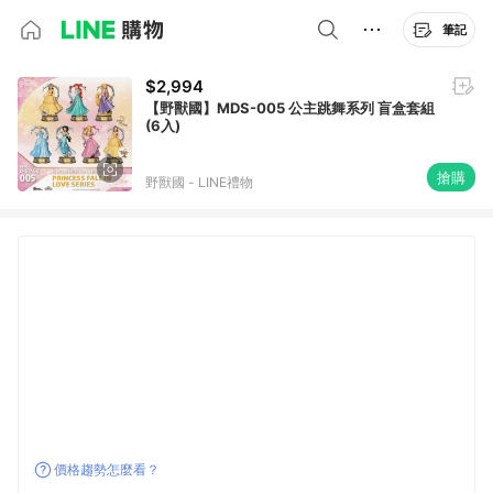
筆記
$2,994
【野獸國】MDS-005 公主跳舞系列 盲盒套組
(6入)
搶購
野獸國 - LINE禮物
價格趨勢怎麼看？