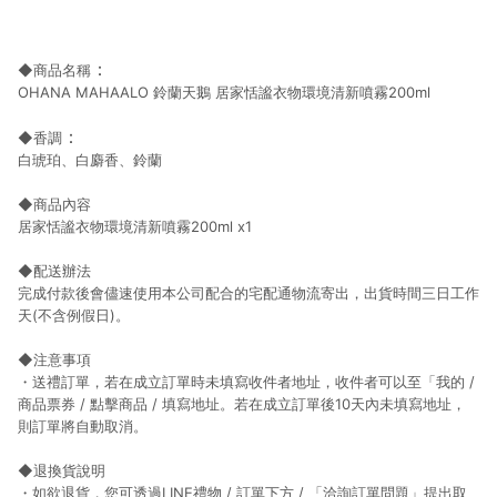
：
◆商品名稱
OHANA MAHAALO 鈴蘭天鵝 居家恬謐衣物環境清新噴霧200ml
：
◆香調
白琥珀、白麝香、鈴蘭
◆商品內容
居家恬謐衣物環境清新噴霧200ml x1
◆配送辦法
完成付款後會儘速使用本公司配合的宅配通物流寄出，出貨時間三日工作
天(不含例假日)。
◆注意事項
・送禮訂單，若在成立訂單時未填寫收件者地址，收件者可以至「我的 /
商品票券 / 點擊商品 / 填寫地址。若在成立訂單後10天內未填寫地址，
則訂單將自動取消。
◆退換貨說明
・如欲退貨，您可透過LINE禮物 / 訂單下方 / 「洽詢訂單問題」提出取