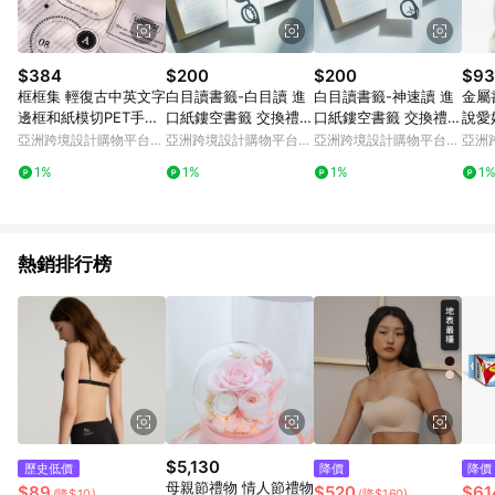
$384
$200
$200
$93
框框集 輕復古中英文字
白目讀書籤-白目讀 進
白目讀書籤-神速讀 進
金屬
邊框和紙模切PET手帳
口紙鏤空書籤 交換禮物
口紙鏤空書籤 交換禮物
說愛
貼本膠帶
附包裝
造型書籤 趣味 設計
物。
亞洲跨境設計購物平台
亞洲跨境設計購物平台
亞洲跨境設計購物平台
亞洲
Pinkoi
Pinkoi
Pinkoi
Pinko
1%
1%
1%
1
熱銷排行榜
$5,130
歷史低價
降價
降價
母親節禮物 情人節禮物
$89
$520
$61
(降$10)
(降$160)