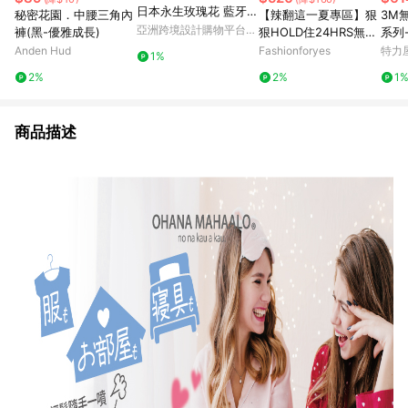
日本永生玫瑰花 藍牙音
秘密花園．中腰三角內
【辣翻這一夏專區】狠
3M
箱
亞洲跨境設計購物平台
褲(黑-優雅成長)
狠HOLD住24HRS無感
系列
Pinkoi
平口內衣(日不落款)
Anden Hud
Fashionforyes
特力
1%
2%
2%
1
商品描述