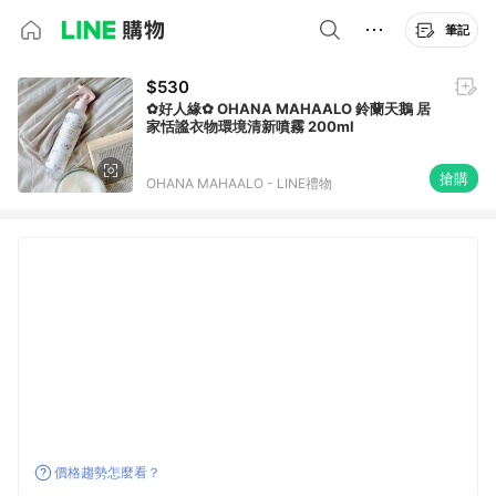
筆記
$530
✿好人緣✿ OHANA MAHAALO 鈴蘭天鵝 居
家恬謐衣物環境清新噴霧 200ml
搶購
OHANA MAHAALO - LINE禮物
價格趨勢怎麼看？