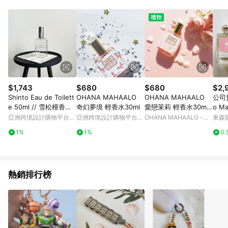
$1,743
$680
$680
$2,
Shinto Eau de Toilett
OHANA MAHAALO
OHANA MAHAALO
公司
e 50ml // 雪松檀香木
奇幻夢境 輕香水30ml
愛戀茉莉 輕香水30ml-
o M
淡香水
給沉醉的你 (快速出貨)
花語
亞洲跨境設計購物平台
亞洲跨境設計購物平台
OHANA MAHAALO -
東森購
與香
Pinkoi
Pinkoi
LINE禮物
1%
1%
0.
淡香
熱銷排行榜