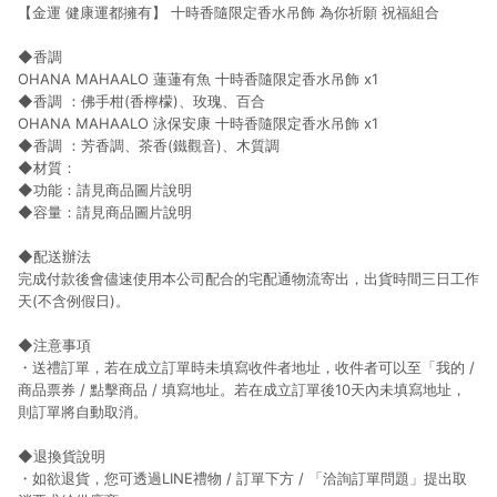
【金運 健康運都擁有】 十時香隨限定香水吊飾 為你祈願 祝福組合
◆香調
OHANA MAHAALO 蓮蓮有魚 十時香隨限定香水吊飾 x1
◆香調 ：佛手柑(香檸檬)、玫瑰、百合
OHANA MAHAALO 泳保安康 十時香隨限定香水吊飾 x1
◆香調 ：芳香調、茶香(鐵觀音)、木質調
◆材質：
◆功能：請見商品圖片說明
◆容量：請見商品圖片說明
◆配送辦法
完成付款後會儘速使用本公司配合的宅配通物流寄出，出貨時間三日工作
天(不含例假日)。
◆注意事項
・送禮訂單，若在成立訂單時未填寫收件者地址，收件者可以至「我的 /
商品票券 / 點擊商品 / 填寫地址。若在成立訂單後10天內未填寫地址，
則訂單將自動取消。
◆退換貨說明
・如欲退貨，您可透過LINE禮物 / 訂單下方 / 「洽詢訂單問題」提出取