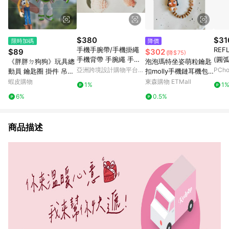
$380
$31
限時加碼
降價
手機手腕帶/手機掛繩
REF
$89
$302
(降$75)
手機背帶 手腕繩 手機
(圓弧
《胖胖ㄉ狗狗》玩具總
泡泡瑪特坐姿萌粒鑰匙
繩 背繩 吊飾 吊繩
亞洲跨境設計購物平台
PCh
動員 鑰匙圈 掛件 吊飾
扣molly手機鏈耳機包
Pinkoi
胡迪 巴斯光年 叉奇 抱
包汽車掛件可愛小禮物
蝦皮購物
東森購物 ETMall
1%
1
抱龍 收藏 玩具
6%
0.5%
商品描述