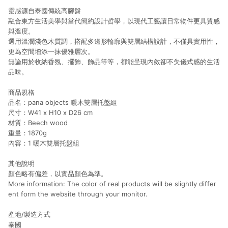
靈感源自泰國傳統高腳盤
融合東方生活美學與當代簡約設計哲學，以現代工藝讓日常物件更具質感
與溫度。
選用溫潤淺色木質調，搭配多邊形輪廓與雙層結構設計，不僅具實用性，
更為空間增添一抹優雅層次。
無論用於收納香氛、擺飾、飾品等等，都能呈現內斂卻不失儀式感的生活
品味。
商品規格
品名：pana objects 暖木雙層托盤組
尺寸：W41 x H10 x D26 cm
材質：Beech wood
重量：1870g
內容：1 暖木雙層托盤組
其他說明
顏色略有偏差，以實品顏色為準。
More information: The color of real products will be slightly differ
ent form the website through your monitor.
產地/製造方式
泰國