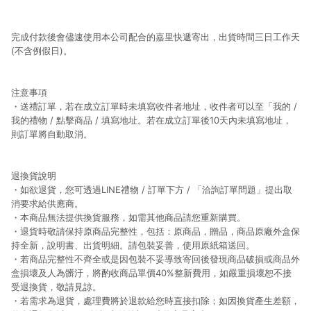
完成付款後會儘速使用本公司配合的嘉里快遞寄出，出貨時間三日工作天
(不含例假日)。
注意事項
・送禮訂單，若在成立訂單時未填寫收件者地址，收件者可以至「我的 /
我的禮物 / 點擊商品 / 填寫地址。若在成立訂單後10天內未填寫地址，
則訂單將自動取消。
退換貨說明
・如欲退貨，您可透過LINE禮物 / 訂單下方 / 「洽詢訂單問題」提出取
消要求給供應商。
・本商品無法提供換貨服務，如需其他商品請您重新購買。
・退貨時敬請保持原商品完整性，包括：原商品，贈品，商品原廠外盒保
持全新，說明書、出貨明細。請包裝妥善，使用原紙箱送回。
・若商品完整性不齊全或是因包裝不妥導致寄回後發現商品破損或商品外
盒損壞及人為髒汙，將酌收商品單價40%整新費用，如嚴重損壞恕不接
受退換貨，敬請見諒。
・若需求為退貨，處理費將於退款給您時直接扣除；如因換貨產生差額，