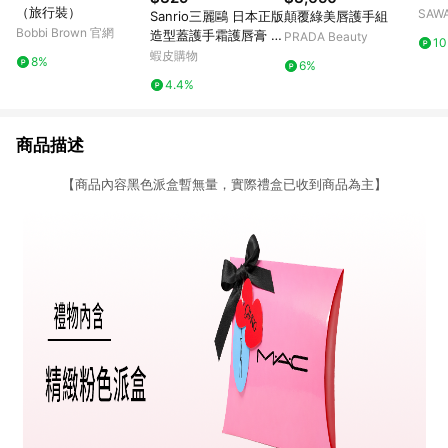
（旅行裝）
SAW
Sanrio三麗鷗 日本正版
顛覆綠美唇護手組
Bobbi Brown 官網
造型蓋護手霜護唇膏 保
PRADA Beauty
1
濕組合禮盒 美樂蒂大耳
蝦皮購物
8%
6%
狗Hello Kitty帕恰狗 生
4.4%
日送禮
商品描述
【商品內容黑色派盒暫無量，實際禮盒已收到商品為主】