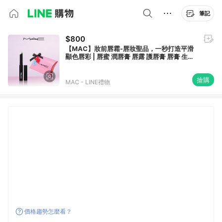
筆記
$800
【MAC】妝前唇霜-唇妝聖品，一秒打造平滑
顯色唇彩 | 唇蜜 潤唇膏 唇露 護唇膏 唇膏 生日
禮物 獅子座禮物
搶購
MAC - LINE禮物
價格趨勢怎麼看？