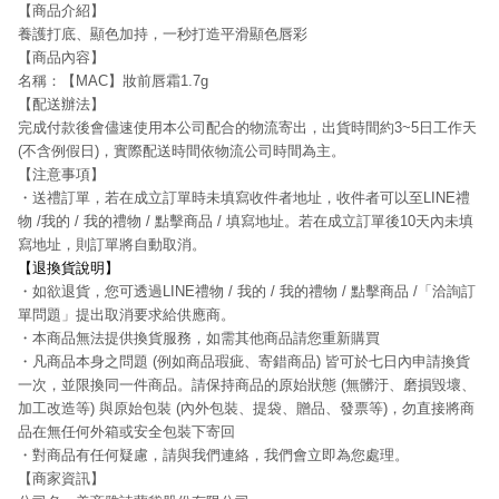
【
商品介紹
】
養護打底、顯色加持，
一秒打造平滑顯色唇彩
【
商品內容
】
名稱：【
MAC
】
妝前唇霜1.7g
【
配送辦法
】
完成付款後會儘速使用本公司配合的物流寄出，出貨時間約
3~5
日工作天
(
不含例假日
)
，實際配送時間依物流公司時間為主。
【
注意事項
】
・送禮訂單，若在成立訂單時未填寫收件者地址，收件者可以至
LINE
禮
物
/
我的
/
我的禮物
/
點擊商品
/
填寫地址。若在成立訂單後
10
天內未填
寫地址，則訂單將自動取消。
【
退換貨說明
】
・如欲退貨，您可透過
LINE
禮物
/
我的
/
我的禮物
/
點擊商品
/
「洽詢訂
單問題」提出取消要求給供應商。
・本商品無法提供換貨服務，如需其他商品請您重新購買
・凡商品本身之問題
(
例如商品瑕疵、寄錯商品
)
皆可於七日內申請換貨
一次，並限換同一件商品。請保持商品的原始狀態
(
無髒汙、磨損毀壞、
加工改造等
)
與原始包裝
(
內外包裝、提袋、贈品、發票等
)
，勿直接將商
品在無任何外箱或安全包裝下寄回
・對商品有任何疑慮，請與我們連絡，我們會立即為您處理。
【
商家資訊
】