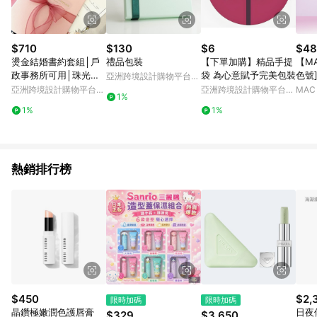
$710
$130
$6
$48
燙金結婚書約套組│戶
禮品包裝
【下單加購】精品手提
【M
政事務所可用│珠光櫻
袋 為心意賦予完美包裝
色號
亞洲跨境設計購物平台
花粉│結婚書約
精華
Pinkoi
亞洲跨境設計購物平台
亞洲跨境設計購物平台
MAC 
1%
| 
Pinkoi
Pinkoi
1%
1%
熱銷排行榜
$450
$2,
限時加碼
限時加碼
晶鑽極嫩潤色護唇膏
日夜
$329
$3,650