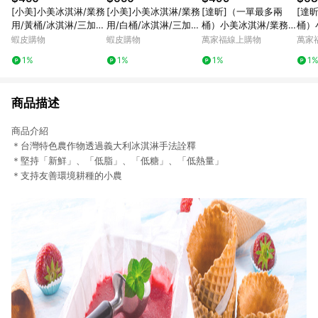
[小美]小美冰淇淋/業務
[小美]小美冰淇淋/業務
[達昕]（一單最多兩
[達
用/黃桶/冰淇淋/三加
用/白桶/冰淇淋/三加
桶）小美冰淇淋/業務
桶）
侖/多種口味
侖/多種口味
用/黃桶/三加侖/多種口
用/
蝦皮購物
蝦皮購物
萬家福線上購物
萬家
味/下單請備註口味
味/
1%
1%
1%
1
商品描述
商品介紹
＊台灣特色農作物透過義大利冰淇淋手法詮釋
＊堅持「新鮮」、「低脂」、「低糖」、「低熱量」
＊支持友善環境耕種的小農