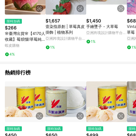
$1,657
$1,450
$68
限時加碼
壹染指原創 | 草莓真皮
手繪墜子 - 大草莓
Vint
$266
掛飾 | 植物系列
亞洲跨境設計購物平台
🌸臺灣出貨🌸【4170人
Pinkoi
亞洲跨境設計購物平台
亞洲
收藏】莓煩惱!草莓純手
1%
Pinkoi
Pinko
工木鵰擺件簡約辦公室
蝦皮購物
1%
1
桌麵擺件爆款生日禮物
4%
e0111 8YIV
熱銷排行榜
限時加碼
限時加碼
限時加碼
限時
$450
$650
$499
$68