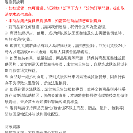
退換貨說明
・如欲退貨，您可透過
LINE
禮物
/
訂單下方
/
「洽詢訂單問題」提出取
消要求給供應商。
・本商品無法提供換貨服務，如需其他商品請您重新購買
・對商品有任何疑慮，請與我們連絡，我們會立即為您處理。
※ 商品如經拆封、使用、或拆解以致缺乏完整性及失去再販售價值時，
恕無法退(換)貨。
※ 鑑賞期期間若商品有非人為瑕疵狀況，請拍照記錄，並於到貨後24小
時內以電話或e-mail通知，客服人員將會協助處理。
※ 如因包裝有異、數量錯誤、商品瑕疵等問題，請保持商品完整性並提
供照片，於貨到當天聯繫服務專員，未於當天告知，容易造成狀況難以判
斷而影響退貨權益。
※ 食品類一經拆封食用，或到貨後因外來因素造成貨物變形、因自行保
存不良導致失溫變質，皆無法退換貨。
※ 如遇到貨失溫狀況，請於當天告知服務專員，並將全數商品與外箱妥
善存留並請協助拍照，切勿發放食用，本網將盡快與物流聯繫後為您做後
續處理。未於當天通知將影響顧客退貨權益。
※ 退貨時請保持商品完整性(包含但不限主商品、贈品、配件、包裝等)，
請放回原物流外箱以利回收配送。
商家資訊
經銷商名稱：家庭雲端股份有限公司