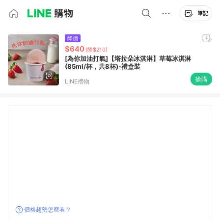
筆記
降價
$640
(降$210)
[為你加油打氣]【塔拉朵冰淇淋】草莓冰淇淋
(85ml/杯，共8杯)-禮盒裝
搶購
LINE禮物
價格趨勢怎麼看？