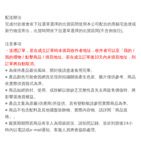
配送辦法
完成付款後會依下拉選單選擇的出貨區間
使用本公司配合的黑貓宅急便或
新竹物流寄出，出貨時間依下拉選單選擇的出貨區間(不含例假日)。
注意事項
・送禮訂單，若在成立訂單時未填寫收件者地址，收件者可以至「我的
/
我的禮物
/
點擊商品
/
填寫地址。若在成立訂單後
10
天內未填寫地址，則
訂單將自動取消。
※ 為保持產品最佳風味、開封後請盡速食用完畢。
※ 產品顏色可能會因網頁呈現與拍攝關係產生色差、圖片僅供參考、商品
依實際供貨樣式為準。
※ 商品如經拆封、使用、或拆解以致缺乏完整性及失去再販售價值時、將
影響退換貨權益。
※ 產品文案為原廠(供應商)所提供、若有變動敬請參照實際商品為準。
※ 商品不包含配料及其他擺盤裝飾物、實際內容物、請詳閱「商品規
格」。
※ 鑑賞期期間若商品有非人為瑕疵狀況、請拍照記錄、並於到貨後24小
時內以電話或e-mail通知、客服人員將會協助處理。