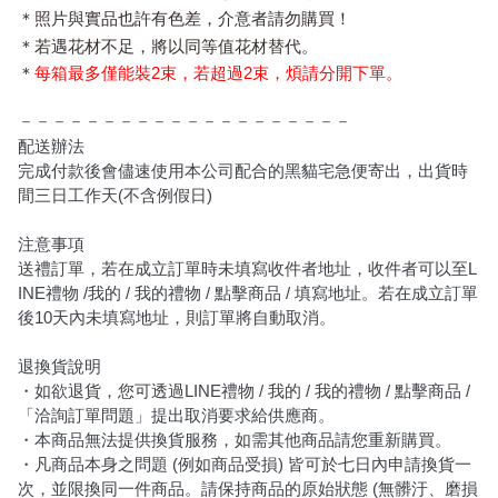
＊照片與實品也許有色差，介意者請勿購買！
＊若遇花材不足，將以同等值花材替代。
＊
每箱最多僅能裝2束，若超過2束，煩請分開下單。
－－－－－－－－－－－－－－－－－－－－
配送辦法
完成付款後會儘速使用本公司配合的黑貓宅急便寄出，出貨時
間三日工作天
(
不含例假日
)
注意事項
送禮訂單，若在成立訂單時未填寫收件者地址，收件者可以至
L
INE
禮物
/
我的
/
我的禮物
/
點擊商品
/
填
寫地址。若在
成立訂單
後
10
天內未填寫地址，則訂單將自動取消。
退換貨說明
・如欲退貨，您可透過
LINE
禮物
/
我的
/
我的禮物
/
點擊商品
/
「洽詢訂單問題」提出取消要求給供
應商。
・本商品無法提供換貨服務，如需其他商品請您重新購買。
・凡商品本身之問題
(
例如商品受損
)
皆可於七日內申請換貨一
次，並限換同一件商品。請保持商品的原始狀態
(
無髒汙、磨損