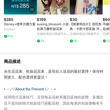
$285
$199
$30
$60
Disney+標準月費方案
sueing_blossom 小資
【限量明信片】原民祭
手繪
款康乃馨乾燥花束
典－卡那卡那富族 河祭
花咸
Disney+
聖誕禮物 交換禮物
亞洲跨境設計購物平台
亞洲跨境設計購物平台
亞洲
11%
Pinkoi
Pinkoi
Pinko
1%
1%
1
商品描述
永生花花束、乾燥花花束，是現在人送花的最好選擇！
保存時
間更久、配色選擇更靈活！
• －／/ About the Present /／－ •
採用韓式花束技巧，呈現每朵花材美麗且延伸的姿態，
多層次
且不規則的韓式包裝技巧搭配花材，
因此每束的包裝會略有不
同。