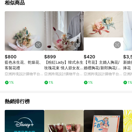
相似商品
$800
$899
$420
$3,
藍色永生花、乾燥花、
【粉紅Lady】韓式永生
【竒花】主婚人胸花/
新娘
客製花禮
玫瑰花束 情人節女友母
婚禮胸花/新郎胸花/伴
捧花
親節女神節畢業七夕
郎胸花/招待胸花
花/
亞洲跨境設計購物平台
亞洲跨境設計購物平台
亞洲跨境設計購物平台
亞洲
Pinkoi
Pinkoi
Pinkoi
Pinko
1%
1%
1%
1
熱銷排行榜