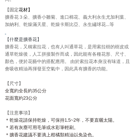
【固定
花材】
擴香花３朵、擴香小雛菊、
進口棉花、義大利永生尤加利葉、
加納利、乾燥滿天星、
乾燥卡斯比亞、永生繡球花...等
【什麼是擴香花】
擴香花，又稱索拉花，也有人叫通草花，是用索拉樹的樹皮或
通草乾燥後，人工拼接製作而成，因此能有各種花形、尺寸、
顏色，便於花藝中的搭配應用。 由於索拉花本身沒有味道，且
會吸收精油再揮發至空氣中，因此具有擴香的功能。
【尺寸】
全寬約全長約35公分
花面寬約23公分
【注意事項】
＊乾燥花請保持乾燥，可保持1.5~2年，不要直曬太陽。
＊若有灰塵可用毛筆或水彩筆輕刷。
＊擴香花建議不要滴上柑橘類精油以免染色。