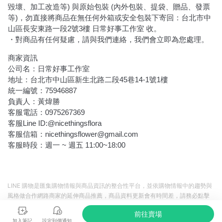
毀壞、加工改造等
)
與原始包裝
(
內外包裝、提袋、贈品、發票
等
)
，勿直接將商品在無任何外箱或安全包裝下寄回：台北市中
山區長安東路一段2號3樓 日常好事工作室 收。
・對商品有任何疑慮，請與我們連絡，我們會立即為您處理。
商家資訊
公司名：日常好事工作室
地址：台北市中山區新生北路二段45巷14-1號1樓
統一編號：75946887
負責人：黃煒勝
客服電話：
0975267369
客服Line ID:@nicethingsflora
客服信箱：nicethingsflower@gmail.com
客服時段：週一
~
週五
11:00~18:00
LINE 購物是匯集購物情報與商品資訊的整合性平台，並依購物情報中的趨勢與
風格做合作網路商家的延伸商品推薦，商品資料更新會有時間差，請務必點擊
商品至各合作網路商家，確認現售價與購物條件，一切資訊以合作廠商網頁為
前往賣場
準。
加入筆記
設定到價通知