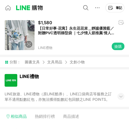
筆記
$1,580
【日常好事‧花寓】永生花花束＿靜謐優雅藍／
附贈PVC透明梯型袋 ｜七夕情人節推薦 情人
節花束 生日紀念 送禮推薦
搶購
LINE禮物
分類：
圖書文具
文具用品
文創小物
LINE禮物
LINE旅遊、LINE禮物（原LINE酷券）、LINE口袋商店等服務之訂
單不適用點數紅包，亦無法獲得點數紅包回饋之LINE POINTS。
相似商品
熱銷排行榜
商品描述