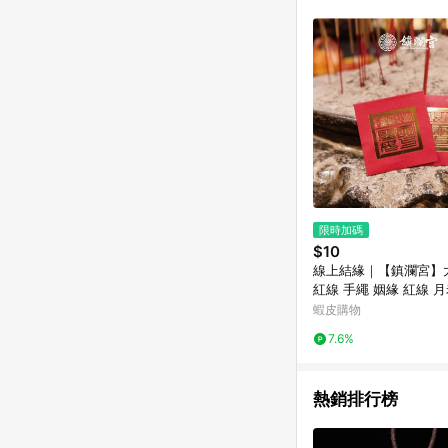
限時加碼
$10
線上結緣｜【鎮瀾宮】
紅線 手繩 姻緣 紅線 月
紅繩 招桃花 招貴人 貴
蝦皮購物
7.6%
熱銷排行榜