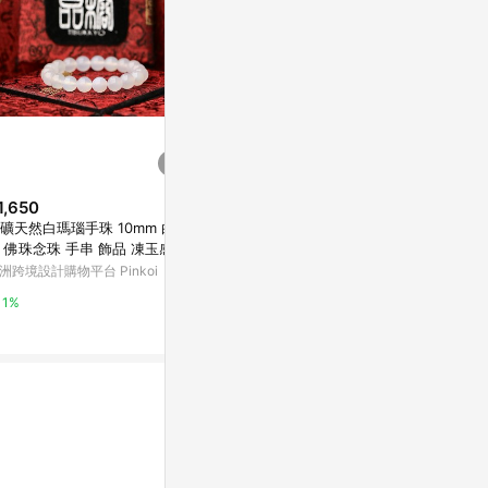
1,650
降價
降價
礦天然白瑪瑙手珠 10mm 白玉
$626
$11,256
(降$156)
(降$
 佛珠念珠 手串 飾品 凍玉感
天然白玉菩提根繞指柔手串男女
西藏唐卡畫布
洲跨境設計購物平台 Pinkoi
款單圈正念菩提子平安佛珠手捻
家居祝福
盤串
東森購物 ETMall
亞洲跨境設計購物
1%
0.5%
1%