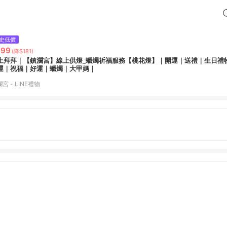
史低價
399
(降$181)
上拜拜｜【鎮瀾宮】線上供燈_蠟燭祈福服務【桃花燈】｜開運｜送禮｜生日禮
運｜祝福｜好運｜蠟燭｜大甲媽｜
宮 - LINE禮物