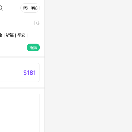
筆記
物｜祈福｜平安｜
搶購
$181