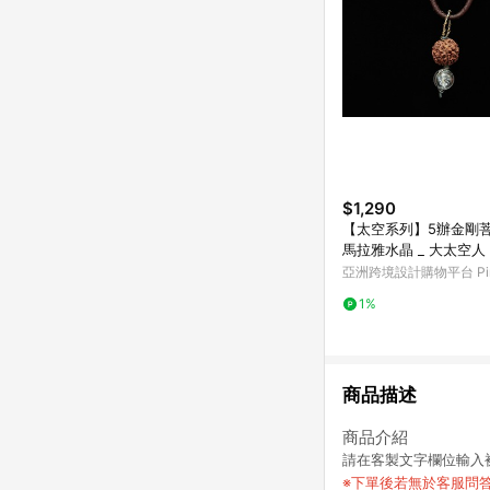
$1,290
【太空系列】5辦金剛
馬拉雅水晶 _ 大太空人 
亞洲跨境設計購物平台 Pin
1%
商品描述
商品介紹
請在客製文字欄位輸入被
※下單後若無於客服問