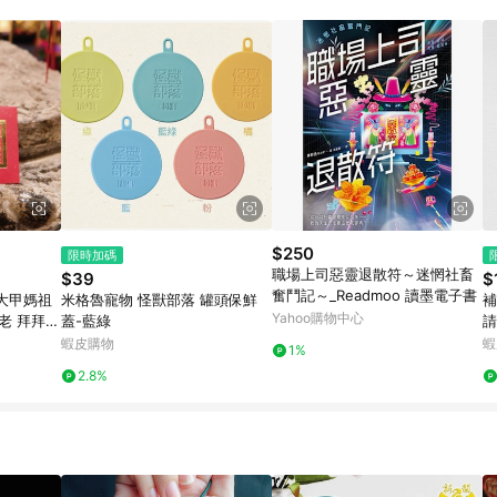
$250
限時加碼
職場上司惡靈退散符～迷惘社畜
$39
$
奮鬥記～_Readmoo 讀墨電子書
大甲媽祖
米格魯寵物 怪獸部落 罐頭保鮮
補
Yahoo購物中心
老 拜拜
蓋-藍綠
請
人
發
蝦皮購物
蝦
1%
此
2.8%
單