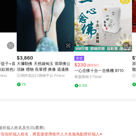
$3,860
$
降價
菩提子+喜
大彌勒佛 天然緬甸玉 翡翠佛公
原
$230
(降$50)
(鈦燒色)
項鍊 禮物 長輩禮 佛像 逍遙佛
髓
一心念佛十合一念佛機 B110
koi
亞洲跨境設計購物平台 Pinkoi
亞
東森購物 ETMall
1%
0.5%
祈福人姓名及生日(農曆)
答告知祈福人姓名，將直接使用收件人大名做為點燈祈福人※