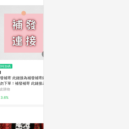
限時加碼
限時加碼
限時加碼
1
$1,988
$2
發補寄 此鏈接為補發補寄鏈接
【鎮瀾宮】捐香轉運 贈丙午馬年
【善緣閣】酥
勿下單！補發補寄 此鏈接為補
錢母盒 公益 捐贈 捐香 錢母
2小時酥油燈 
補寄鏈接請勿下單！補發補寄
油 招財 納福
皮購物
蝦皮商城
蝦皮購物
鏈接為補發補寄鏈接請勿下
平安燈
3.6%
5.6%
4%
！