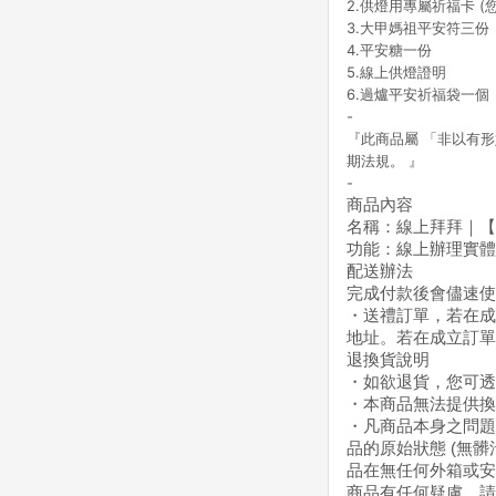
2.供燈用專屬祈福卡 (
3.大甲媽祖平安符三份
4.平安糖一份
5.線上供燈證明
6.過爐平安祈福袋一個
-
『此商品屬 「非以有
期法規。 』
-
商品內容
名稱：線上拜拜｜【
功能：線上辦理實體
配送辦法
完成付款後會儘速使
・送禮訂單，若在成立
地址。若在成立訂單
退換貨說明
・如欲退貨，您可透過
・本商品無法提供換
・凡商品本身之問題
品的原始狀態 (無
品在無任何外箱或安
商品有任何疑慮，請