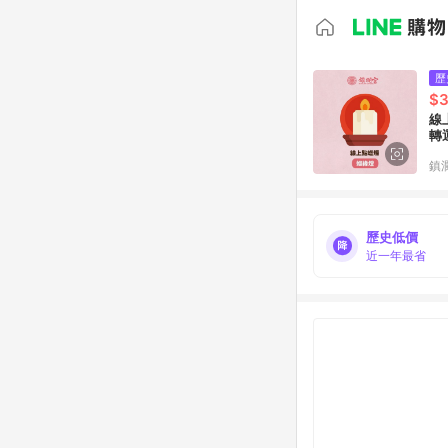
歷
$
線
轉
鎮瀾
歷史低價
近一年最省