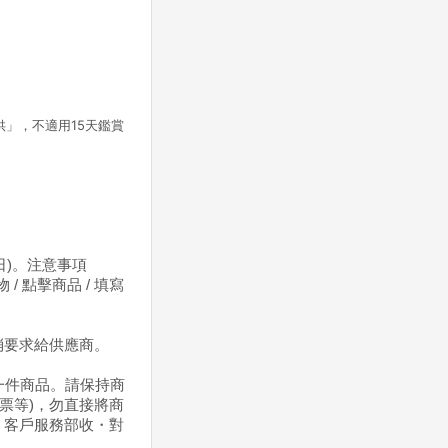
」，不適用15天鑑賞
)。注意事項
 點擊商品 / 填寫
取消要求給供應商。
一件商品。請保持商
發票等)，勿直接將商
 客戶服務部收
・對