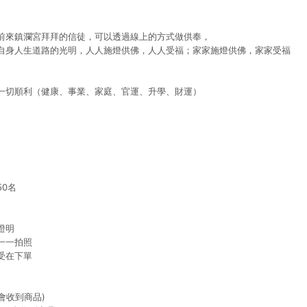
前來鎮瀾宮拜拜的信徒，可以透過線上的方式做供奉，
自身人生道路的光明，人人施燈供佛，人人受福；家家施燈供佛，家家受福
一切順利（健康、事業、家庭、官運、升學、財運）
】
0名
證明
一一拍照
受在下單
會收到商品)