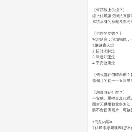
【何謂線上供燈？】
線上供燈讓沒辦法直接
累積本身的福報及點亮
【供燈的功效？】
祝燈延壽：增加福氣，
1.姻緣貴人燈
2.招財求財燈
3.開運好運燈
4.平安健康燈
【儀式都在何時舉辦？
每個月的初一十五限量5
【您會收到什麼？】
平安糖、壓轎金及代辦
因當天供燈數量多無法
將不會提供照片，可接
※商品內容※
1.供燈用專屬蠟燭(您不