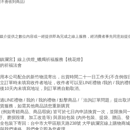
您不會收到商品)
形媒介提供之數位內容或一經提供即為完成之線上服務，經消費者事先同意始提供
鎮瀾宮】線上供燈_蠟燭祈福服務【桃花燈】
的祈福法會
用本公司配合的新竹物流寄出，出貨時間二十一日工作天(不含例假日
訂單時未填寫收件者地址，收件者可以至LINE禮物 /我的 / 我的禮物 /
後10天內未填寫地址，則訂單將自動取消。
LINE禮物 / 我的 / 我的禮物 / 點擊商品 /「洽詢訂單問題」提出
貨服務，如需其他商品請您重新購買
 (例如寄錯商品、商品瑕疵) 皆可於七日內申請換貨一次，並限換同
髒汙、磨損毀壞、加工改造等) 與原始包裝 (內外包裝、提袋、贈品、
全包裝下寄回：台中市大甲區順天路238號 大甲鎮瀾宮線上購物商城
與我們連絡，我們會立即為您處理。