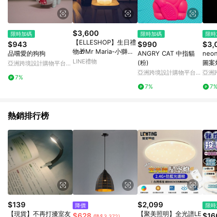
$3,600
限時加碼
限時加碼
限時
【ELLESHOP】生日禮
$943
$990
$3,
物🎁Mr Maria-小獅子
品嚐愛的狗狗
ANGRY CAT 中指貓
neo
設計燈
LINE禮物
(粉)
圖案
亞洲跨境設計購物平台
Pinkoi
亞洲跨境設計購物平台
亞洲
7%
Pinkoi
Pinko
7%
7
熱銷排行榜
$139
$2,099
降價
限時
【現貨】不再打擾室友
【聚美照明】全光譜LE
$628
$16
(降$3,372)