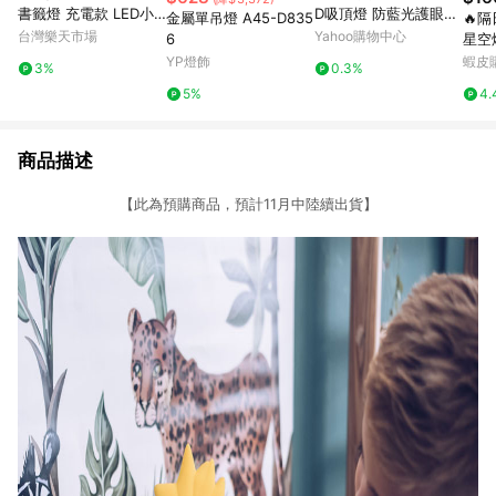
書籤燈 充電款 LED小
D吸頂燈 防藍光護眼燈
金屬單吊燈 A45-D835
🔥
夜燈 超薄 夜間LED 便
三色無極調光附遙控 圓
台灣樂天市場
Yahoo購物中心
6
星空
攜式 便籤燈 夾書燈 讀
形星空燈【60cm：【1
小夜
YP燈飾
蝦皮
3%
0.3%
書燈 交換禮物｜領券最
32W】無極調光+全光
影燈
5%
4.
高折$220
譜】
車載
商品描述
【此為預購商品，預計11月中陸續出貨】