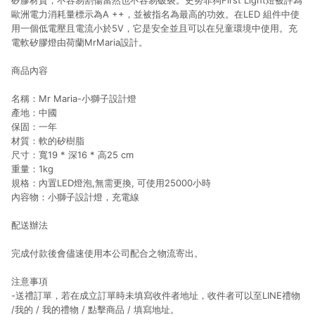
矽膠材質，不容易割傷當然也不容易破裂。史努菲狗First Light燈被評為
歐洲電力消耗量標示為A ++，並被指名為最高的功效。在LED 組件中使
用一個低電壓且電流小於5V，它是安全並且可以在兒童環境中使用。充
電軟矽膠燈由荷蘭MrMaria設計。
商品內容
名稱：Mr Maria-小獅子設計燈
產地：中國
保固：一年
材質：軟的矽樹脂
尺寸：寬19 * 深16 * 高25 cm
重量：1kg
規格：內置LED燈泡,無需更換, 可使用25000小時
內容物：小獅子設計燈，充電線
配送辦法
完成付款後會儘速使用本公司配合之物流寄出。
注意事項
-送禮訂單，若在成立訂單時未填寫收件者地址，收件者可以至LINE禮物
/我的 / 我的禮物 / 點擊商品 / 填寫地址。