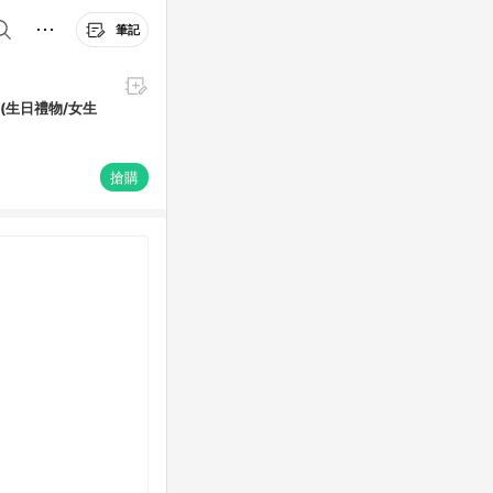
筆記
(生日禮物/女生
搶購