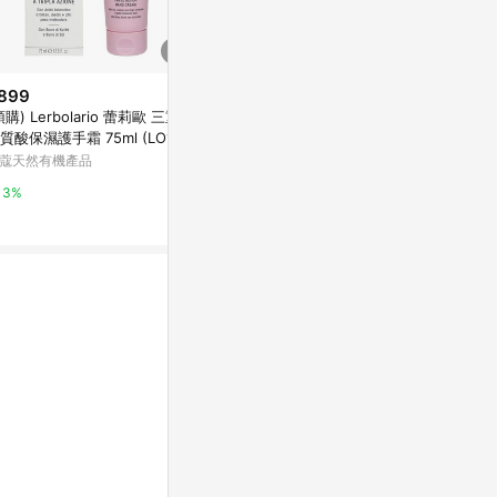
899
$980
降價
預購) Lerbolario 蕾莉歐 三重透
童話迷你護手霜禮盒
$249
(降$5)
質酸保濕護手霜 75ml (LO165)
SABON TW
L'OCCITAN
蔻天然有機產品
ml) 款式可選
2%
小三美日官網
3%
2%