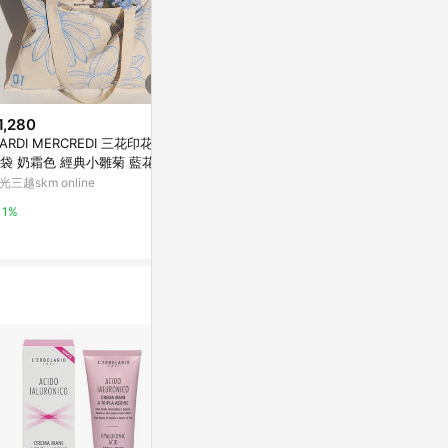
1,280
$780
$48
ARDI MERCREDI 三花印花帆
快速出貨【MUMĆHIT】睡前香
茶籽洗髪護髮
袋 奶霜色 經典小雛菊 藍花 純
氛儀式套組🛏️晚安擴香+香氛身
亞洲跨境設計購物
 CANVAS BAG TRIPLE FLOW
體乳液+春光禮袋(生日禮物/香氛
光三越skm online
LINE禮物
1%
R
禮物/新品上架)
1%