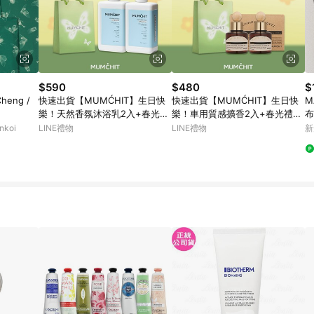
$590
$480
$
Cheng /
快速出貨【MUMĆHIT】生日快
快速出貨【MUMĆHIT】生日快
M
樂！天然香氛沐浴乳2入+春光禮
樂！車用質感擴香2入+春光禮袋
布
袋『LINE 禮物獨家』(生日禮物/
(生日禮物/女生禮物/男生禮物/車
棉
koi
LINE禮物
LINE禮物
新
質感禮物/送禮推薦)
用質感小物/香氛)
E