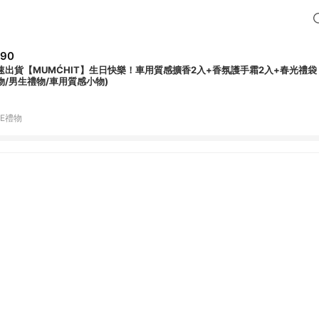
590
速出貨【MUMĆHIT】生日快樂！車用質感擴香2入+香氛護手霜2入+春光禮袋 
物/男生禮物/車用質感小物)
NE禮物