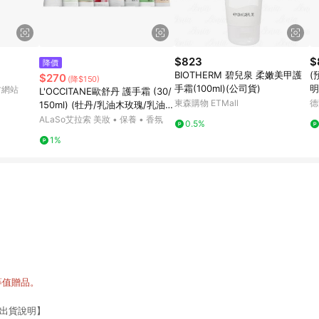
$823
$
降價
BIOTHERM 碧兒泉 柔嫩美甲護
(
$270
(降$150)
手霜(100ml)(公司貨)
明
官方網站
L'OCCITANE歐舒丹 護手霜 (30/
東森購物 ETMall
德
150ml) (牡丹/乳油木玫瑰/乳油
木/玫瑰花園/櫻花/自然秘境乳油
ALaSo艾拉索 美妝 • 保養 • 香氛
0.5%
木/乳油木密集修護/乳油木萊姆/
1%
杏仁)
等值贈品。
速出貨說明】