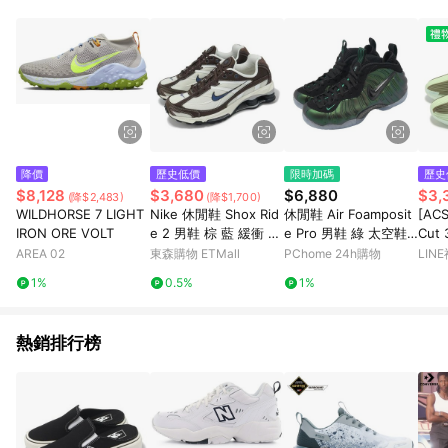
降價
歷史低價
限時加碼
歷史
$8,128
$3,680
$6,880
$3,
(降$2,483)
(降$1,700)
WILDHORSE 7 LIGHT
Nike 休閒鞋 Shox Rid
休閒鞋 Air Foamposit
[AC
IRON ORE VOLT
e 2 男鞋 棕 藍 緩衝 支
e Pro 男鞋 綠 太空鞋
Cut 
撐 復古 彈簧鞋 HV634
復古 氣墊 果凍底 HF0
綠 
AREA 02
東森購物 ETMall
PChome 24h購物
LIN
9-200
794-300
鞋 H
1%
0.5%
1%
熱銷排行榜