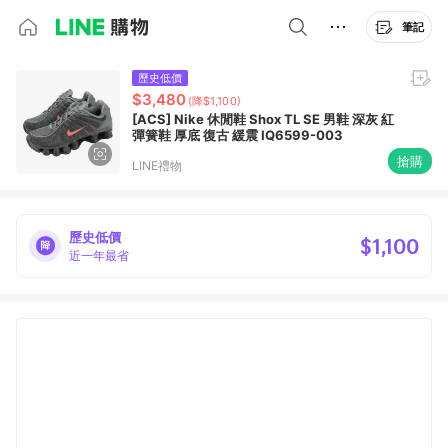
筆記
歷史低價
$3,480
(降$1,100)
[ACS] Nike 休閒鞋 Shox TL SE 男鞋 深灰 紅
彈簧鞋 厚底 復古 緩震 IQ6599-003
搶購
LINE禮物
歷史低價
$1,100
近一年最省