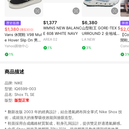
$1,377
$6,380
歷史低價
降價
WMNS NEW BALANC
山型鞋王 GORE-TEX S
$1,380
$2,
(降$300)
E 608 WHITE NAVY
URROUND 2 全地域機
Vans 休閒鞋 V98 Mul
【Co
能郊山鞋(男23061454
AREA 02
LA NEW
e Hover Slip On 男鞋
閒鞋_
0)
女鞋 黑 白 懶人鞋 674
TRA
Yahoo購物中心
Con
1%
3%
1440001
黑色
店
1%
3
官方
商品描述
品牌: NIKE
型號: IQ6599-003
品名: Shox TL SE
版型:
版型正常
* 翻新改版 2003 年的經典設計，結合透氣網布與全掌式 Nike Shox 技
術，成就強大的衝擊吸收效能與搶眼造型。
* 鞋面採用合成纖維材質製成，鞋身孔洞設計，提供雙足舒適透氣腳感。