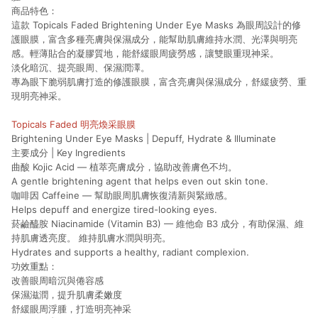
商品特色：
這款
Topicals Faded Brightening Under Eye Masks
為眼周設計的修
護眼膜，富含多種亮膚與保濕成分，能幫助肌膚維持水潤、光澤與明亮
感。輕薄貼合的凝膠質地，能舒緩眼周疲勞感，讓雙眼重現神采。
淡化暗沉、提亮眼周、保濕潤澤。
專為眼下脆弱肌膚打造的修護眼膜，富含亮膚與保濕成分，舒緩疲勞、重
現明亮神采。
Topicals Faded 明亮煥采眼膜
Brightening Under Eye Masks | Depuff, Hydrate & Illuminate
主要成分 | Key Ingredients
曲酸 Kojic Acid
— 植萃亮膚成分，協助改善膚色不均。
A gentle brightening agent that helps even out skin tone.
咖啡因 Caffeine
— 幫助眼周肌膚恢復清新與緊緻感。
Helps depuff and energize tired-looking eyes.
菸鹼醯胺 Niacinamide (Vitamin B3)
— 維他命 B3 成分，有助保濕、維
持肌膚透亮度。
維持肌膚水潤與明亮。
Hydrates and supports a healthy, radiant complexion.
功效重點：
改善眼周暗沉與倦容感
保濕滋潤，提升肌膚柔嫩度
舒緩眼周浮腫，打造明亮神采