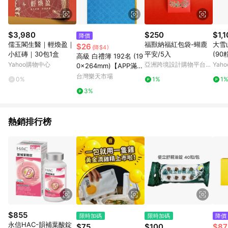
$3,980
$250
$1,
降價
儒玉閣生醫｜輕煥盈｜
福獸納福紅包袋-蝴鹿
大雪
$26
(降$4)
小紅磚｜30包1盒
平安/5入
(90
高級 白禮簿 192名 (19
Yahoo購物中心
亞洲跨境設計購物平台
Yah
0x264mm)【APP滿額
Pinkoi
下單10%點數(單一帳號
台灣樂天市場
0%
1%
1
最高1500點)】8/31止
3%
熱銷排行榜
$855
限時加碼
限時加碼
降價
永信HAC-韻補葉酸錠
$75
$100
$87