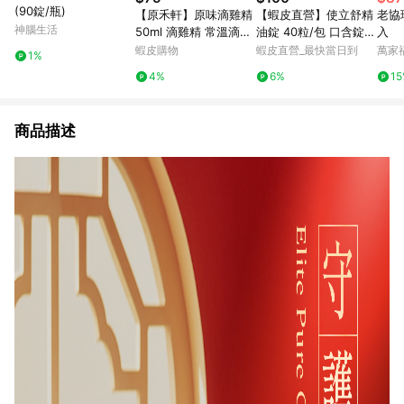
(90錠/瓶)
【原禾軒】原味滴雞精
【蝦皮直營】使立舒精
老協
神腦生活
50ml 滴雞精 常溫滴雞
油錠 40粒/包 口含錠
入
精 雞精 原味雞精 常溫
潤喉爽聲 喉糖 喉錠 義
蝦皮購物
蝦皮直營_最快當日到
萬家
1%
雞精 原禾軒滴雞精
大利
4%
6%
1
商品描述