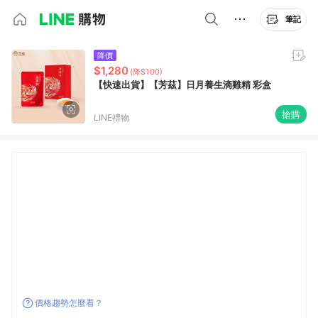
筆記
降價
$1,280
(降$100)
【快速出貨】【芳茲】日月養生滴雞精 彩盒
搶購
LINE禮物
價格趨勢怎麼看？