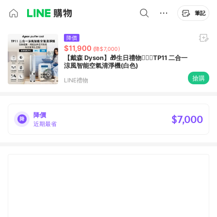
筆記
降價
$11,900
(降$7,000)
【戴森 Dyson】🎁生日禮物👩‍❤️‍👨TP11 二合一
涼風智能空氣清淨機(白色)
搶購
LINE禮物
降價
$7,000
近期最省