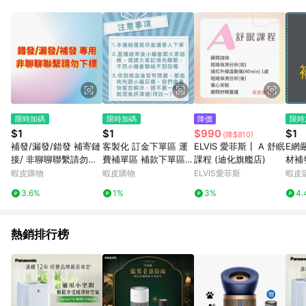
限時加碼
限時加碼
降價
限時
$1
$1
$990
$1
(降$810)
補發/漏發/錯發 補寄鏈
客製化 訂金下單區 運
ELVIS 愛菲斯┃ A 舒眠
E網
接/ 非聊聊聯繫請勿下
費補單區 補款下單區
課程 (迪化旗艦店)
材補
標
直播下單區 12小時出
場
蝦皮購物
蝦皮購物
ELVIS愛菲斯
蝦皮
貨 床圍貓砂貓抓板床護
3.6%
1%
3%
4.
欄貓屋 好享來KIDS PA
RK
熱銷排行榜