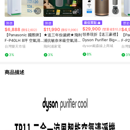
降價
降價
歷史
$29,900
$6,888
$11,990
$4,
(雙重省$10,000)
(降$2,602)
(降$11,990)
領券現折【送三豪禮】
【Panasonic 國際牌】
★送三年份濾網★飛利
【Pa
Dyson Purifier Big+Q
F-P40LH 8坪 空氣清
浦抗敏奈米級空氣清淨
F-P
uiet Formaldehyde 強
淨機【三井3C】
機(AC2220/80)-適用2
dyson戴森線上商城
淨機
台灣樂天市場
飛利浦家電
台灣
效極靜甲醛偵測空氣清
0坪
8%
3%
3%
3
淨機 BP04 (普魯士藍
及金色)
商品描述