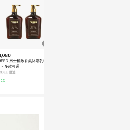
1,080
$369
降價
REED 男士極致香氛沐浴乳500
Farcent香水胺基酸沐浴露-冷杉
$225
(降$125
l - 多款可選
麝香780g
櫻花紫羅蘭亮
ODEE 優迪
寶雅線上買
（中性肌適用
兩瓶325元）
古寶無患子
2%
0.5%
0%