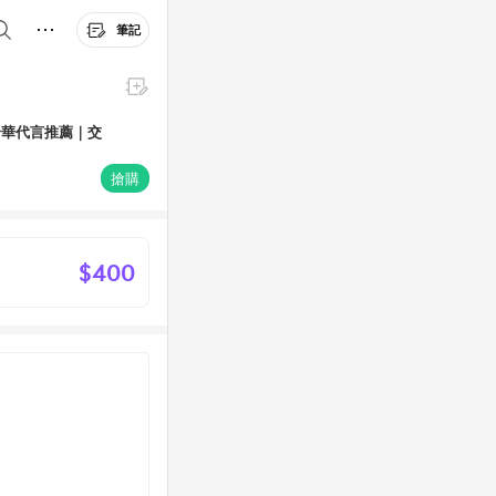
筆記
舒華代言推薦｜交
搶購
$400