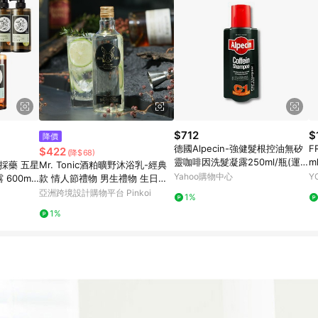
$712
$
降價
德國Alpecin-強健髮根控油無矽
F
$422
(降$68)
靈咖啡因洗髮凝露250ml/瓶(運
m
山採藥 五星
Mr. Tonic酒粕曠野沐浴乳-經典
動後沐浴洗護髮,男士調理頭皮,
Yahoo購物中心
Y
600ml
款 情人節禮物 男生禮物 生日禮
0%矽靈保濕滋潤)
洗髮精
物
亞洲跨境設計購物平台 Pinkoi
1%
1%