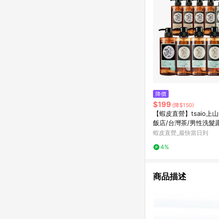
降價
$199
(降$150)
【蝦皮直營】tsaio上
飯店/台灣茶/男性洗髮露 
植萃 保濕 控油 舒緩 
蝦皮直營_最快當日到
4%
商品描述