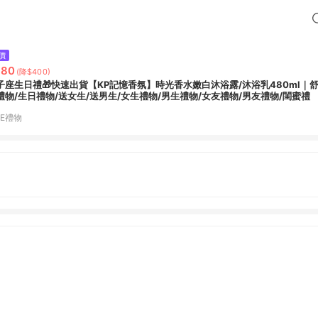
價
680
(降$400)
子座生日禮🎁快速出貨【KP記憶香氛】時光香水嫩白沐浴露/沐浴乳480ml｜
禮物/生日禮物/送女生/送男生/女生禮物/男生禮物/女友禮物/男友禮物/閨蜜禮
NE禮物