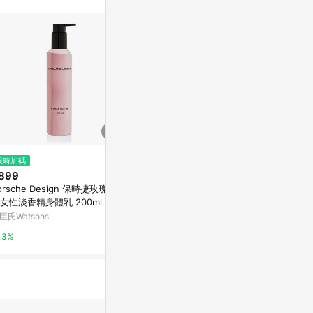
$1,080
$480
限時加碼
心流植萃噴霧_眠野 60ml 60ml
【YBG】任選
899
PANDOR 潘朵拉的秘密 貼身閨
citiesocial 找 好東西
orsche Design 保時捷玫瑰絲
蜜抗菌手洗精 
京站i購物Qonli
女性淡香精身體乳 200ml
0.5%
臣氏Watsons
3%
3%