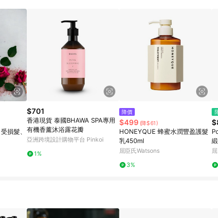
$701
降價
香港現貨 泰國BHAWA SPA專用
$499
$
(降$61)
有機香薰沐浴露花瓣
｜受損髮、
HONEYQUE 蜂蜜水潤豐盈護髮
P
亞洲跨境設計購物平台 Pinkoi
乳450ml
緞
屈臣氏Watsons
屈
1%
3%