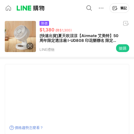
筆記
降價
$1,380
(降$1,300)
[快速出貨]夏天吹涼涼【Airmate 艾美特】50
周年限定透涼扇 I-UD808 印花樂聯名 限定款
涼快 清爽 降溫 低噪靜音 可折疊 方便攜帶 外
搶購
LINE禮物
出 出遊 野餐
價格趨勢怎麼看？