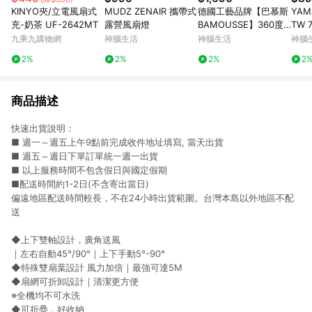
KINYO夾/立電風扇式
MUDZ ZENAIR 攜帶式
德國工藝品牌【巴慕斯
YAM
充-奶茶 UF-2642MT
露營風扇燈
BAMOUSSE】360度
TW
擺頭9吋遙控循環壁扇
九乘九購物網
神腦生活
神腦生活
神腦
BMS-EW2475
2%
2%
2%
2
商品描述
快速出貨說明：
■ 週⼀～週五上午9點前完成收件地址填寫, 當天出貨
■ 週五～週日下單訂單統一週一出貨
■ 以上服務時間不包含假⽇與國定假期
■配送時間約1-2日(不含寄出當日)
偏遠地區配送時間較長，不在24小時出貨範圍。台灣本島以外地區不配
送
◆上下雙軸設計，廣角送風
｜左右自動45°/90°｜上下手動5°-90°
◆特殊雙扇葉設計 風力加倍｜最強可達5M
◆扇網可折卸設計｜清潔更方便
※全機均不可水洗
◆可折疊，好收納