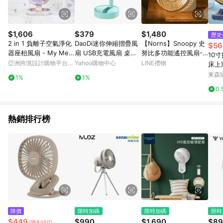
$1,606
$379
$1,480
歷史
2 in 1 負離子空氣淨化
DaoDi迷你伸縮摺疊風
【Norns】Snoopy 史
$56
器座枱風扇 - My Melo
扇 USB充電風扇 桌上
努比多功能遙控風扇-N
10
dy
型風扇
orns 史努比桌上型電
亞洲跨境設計購物平台
Yahoo購物中心
LINE禮物
床上
風扇 氣氛夜燈 可擺頭
Pinkoi
面插
東森購
1%
1%
附遙控器
0.
熱銷排行榜
降價
限時加碼
限時加碼
限時
$449
$990
$1,690
$89
(降$350)