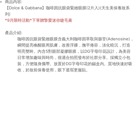
商品內容:
【Dolce & Gabbana】咖啡因抗眼袋緊緻眼膜(2片入)(天生美保養妝系
列)
*9月限時活動*下單贈摯愛迷你睫毛膏
產品介紹:
咖啡因抗眼袋緊緻眼膜含義大利咖啡因萃取與腺苷(Adenosine)，
瞬間提亮喚醒眼周肌膚，改善浮腫，撫平倦容，淡化暗沉，打造
明亮雙眸。內含5對眼部凝膠眼膜，以DG字母印花設計，為美容
日常增加趣味與時尚，很適合拍照發布於社群分享。採獨立小包
裝，方便隨身攜帶。放置於DG字母印花的錫盒內。質地快速好吸
收，於妝前保養使用，眼下遮瑕更服貼。