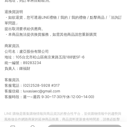
寫地址，則訂單將自動取消。
退換貨說明
・如欲退貨，您可透過LINE禮物 / 我的 / 我的禮物 / 點擊商品 /「洽詢訂
單問題」
提出取消要求給供應商。
・本商品無法提供換貨服務，如需其他商品請您重新購買
商家資訊
公司名：盧亞股份有限公司
地址：105台北市松山區南京東路五段188號5F-6
統一編號：89283234
負責人：鍾福財
客服資訊
客服電話：(02)2528-5928 #317
客服信箱：luxasiaec@gmail.com
客服時段：週一~週四 9:30~17:30(午休:12:00~14:00)
LINE 購物是匯集購物情報與商品資訊的整合性平台，並依購物情報中的趨勢與
風格做合作網路商家的延伸商品推薦，商品資料更新會有時間差，請務必點擊
商品至各合作網路商家，確認現售價與購物條件，一切資訊以合作廠商網頁為