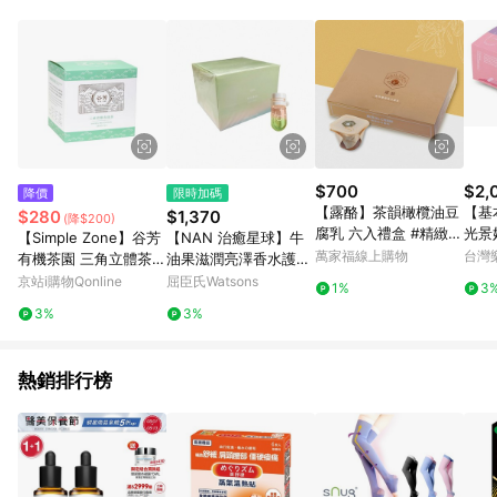
$700
$2,
降價
限時加碼
【露酪】茶韻橄欖油豆
【基
$280
$1,370
(降$200)
腐乳 六入禮盒 #精緻手
光景奶
【Simple Zone】谷芳
【NAN 治癒星球】牛
工豆腐乳#出國送禮首
3
萬家福線上購物
台灣
有機茶園 三角立體茶包
油果滋潤亮澤香水護髮
選#風味獨特
- 三峽碧螺春綠茶包 (1
油40顆 C05杏花春雨
京站i購物Qonline
屈臣氏Watsons
1%
3
0包/盒)
3%
3%
熱銷排行榜