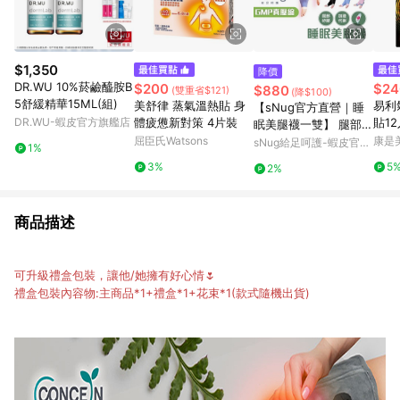
$1,350
降價
DR.WU 10%菸鹼醯胺B
$200
$24
$880
(雙重省$121)
(降$100)
5舒緩精華15ML(組)
美舒律 蒸氣溫熱貼 身
易利氣
【sNug官方直營｜睡
DR.WU-蝦皮官方旗艦店
體疲憊新對策 4片裝
貼12
眠美腿襪一雙】 腿部放
屈臣氏Watsons
鬆 舒緩肌肉緊繃 修飾
康是美
sNug給足呵護-蝦皮官方
1%
腿部線條 睡覺穿 久走
旗艦店
3%
5
2%
久坐、工作者 台灣製
科技健康襪
商品描述
可升級禮盒包裝，讓他/她擁有好心情🌷
禮盒包裝內容物:主商品*1+禮盒*1+花束*1(款式隨機出貨)