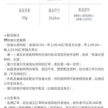
🔹
配送辦法
🔜快速出貨服務
・快速出貨時程：凌晨00:00～早上09:00訂單當天出貨，早上09:00～
晚上23:59訂單隔天寄出
・週一～週五於規範時間內完成付款且填寫完收件資料，則依「快速出貨
時程」出貨。
（週六至週日完成地址填寫的訂單，會於週一統一交寄）
・如超過規範時間內填寫、資訊不全、變更配送資料，於次個工作日內出
貨（不含例假日）。
・外島及偏遠地區配送可快速出貨，但到貨時間可能會稍有延遲，以物流
公司安排為主。
・週日節假日物流可能不配送（以物流派送為主）。
🔹
注意事項
・送禮訂單，若在成立訂單時未填寫收件者地址，收件者可以至LINE禮
物 /我的 / 我的禮物 / 點擊商品 / 填寫地址。若在成立訂單後10天內未填