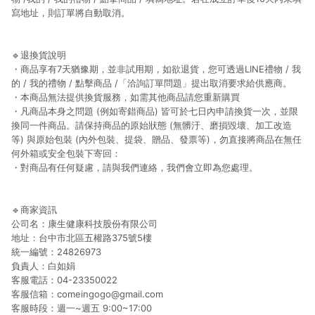
寫地址，則訂單將自動取消。
🔹
退換貨說明
・商品享有7天猶豫期，並非試用期，如欲退貨，您可透過LINE禮物 / 我
的 / 我的禮物 / 點擊商品 /「洽詢訂單問題」提出取消要求給供應商。
・本商品無法提供換貨服務，如需其他商品請您重新購買
・凡商品本身之問題 (例如寄錯商品) 皆可於七日內申請換貨一次，並限
換同一件商品。請保持商品的原始狀態 (無髒汙、磨損毀壞、加工改造
等) 與原始包裝 (內外包裝、提袋、贈品、發票等)，勿直接將商品在無任
何外箱或安全包裝下寄回：
・對商品有任何疑慮，請與我們連絡，我們會立即為您處理。
🔹
商家資訊
公司名：康生健康科技股份有限公司
地址：台中市北區五權路375號5樓
統⼀編號：24826973
負責⼈：白如娟
客服電話：04-23350022
客服信箱：comeingogo@gmail.com
客服時段：週一~週五 9:00~17:00