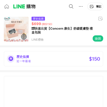
筆記
歷史低價
$699
(降$150)
🔜快速出貨【Concern 康生】舒緩暖膚墊 禮
盒包裝
搶購
LINE禮物
歷史低價
$150
近一年最省