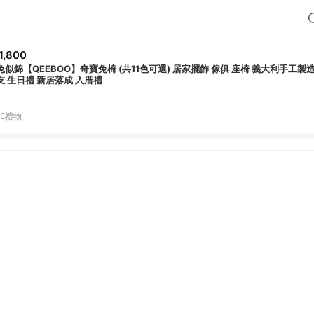
1,800
兔似錦【QEEBOO】奇寶兔椅 (共11色可選) 居家擺飾 傢俱 座椅 義大利手工製
友 生日禮 新居落成 入厝禮
NE禮物