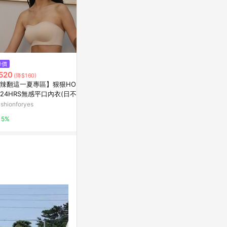
$118
$40
降價
貓咪小品 花與你的物語 遇見你的
【錦源興】藍
520
(降$160)
那天
亞洲跨境設計購物
辣翻這一夏專區】狠狠HOLD
亞洲跨境設計購物平台 Pinkoi
24HRS無感平口內衣(日不落
1%
)
shionforyes
1%
5%