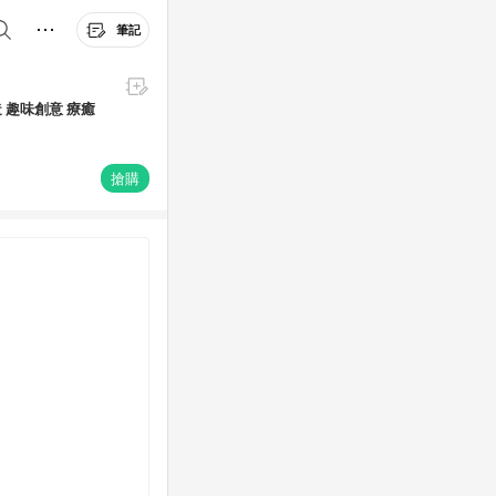
筆記
造 趣味創意 療癒
搶購