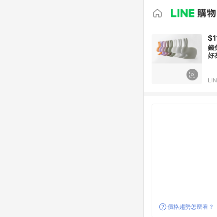
$1
錢
好
LI
價格趨勢怎麼看？