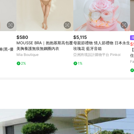
$580
$5,115
MOUSSE BRA｜抱抱慕斯高包覆
母親節禮物 情人節禮物 日本永生
$
美胸養護無痕無鋼圈內衣
玫瑰花 藍牙音箱
(黑-優
【
Mia Boutique
亞洲跨境設計購物平台 Pinkoi
住
款
Fa
2%
1%