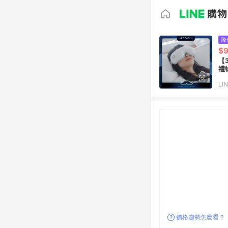
降
$
【
禮
LI
價格趨勢怎麼看？