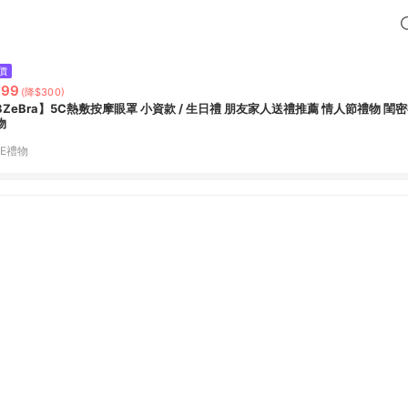
價
999
(降$300)
3ZeBra】5C熱敷按摩眼罩 小資款 / 生日禮 朋友家人送禮推薦 情人節禮物 閨
物
NE禮物