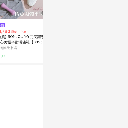
降價
降價
降價
1,780
$5,000
$1,980
(降$1,100)
(降$3,000)
(降$1
現貨) BONJOUR☆完美體態！
[張員瑛洗臉機] AGE-R Booster
煥活舒壓美眼
心美體平衡機能鞋【B0552】
Cleanser
Dr.Douxi朵璽
的三次方 治裝激推
灣樂天市場
medicube
5%
3%
2%