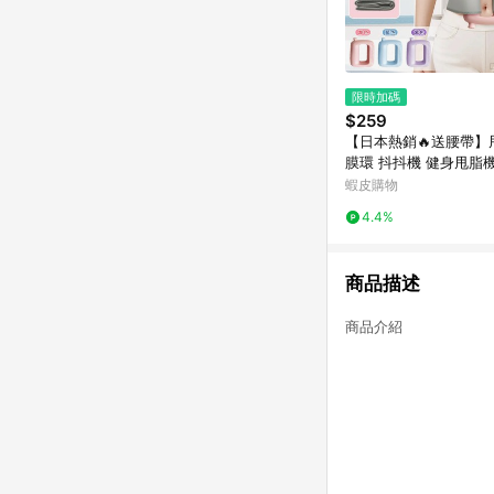
限時加碼
$259
【日本熱銷🔥送腰帶】
膜環 抖抖機 健身甩脂
震動甩脂機 減脂瘦身 
蝦皮購物
電動筋膜環 懶人塑形
4.4%
商品描述
商品介紹