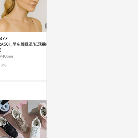
877
$1,980
降價
2A501_星空版眼罩/紙飛機(限
科樂思KOLLO
$2,380
(降$619)
)
倍舒眠眼罩-
【臺灣3ZeBra】雙層按摩眼罩｜
ANOone
PChome 24h
親子家庭嚴選館
親子天下Shopping
0%
1%
3%