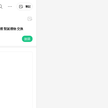
筆記
密禮 聖誕禮物 交換
搶購