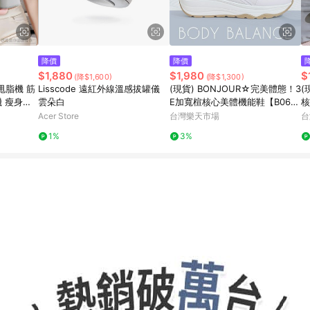
降價
降價
$1,880
$1,980
$
(降$1,600)
(降$1,300)
甩脂機 筋
Lisscode 遠紅外線溫感拔罐儀
(現貨) BONJOUR☆完美體態！3
(
機 瘦身機
雲朵白
E加寬楦核心美體機能鞋【B062
核
減脂瘦身
2】6色 美的三次方 治裝激推
美
Acer Store
台灣樂天市場
台
1%
3%