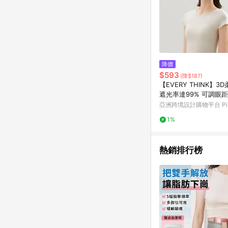
降價
$593
(降$187)
【EVERY THINK】3
遮光率達99% 可調眼距
設計
亞洲跨境設計購物平台 Pin
1%
熱銷排行榜