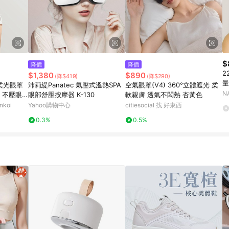
$
降價
降價
2
$1,380
$890
(降$419)
(降$290)
量
D柔光眼罩
沛莉緹Panatec 氣壓式溫熱SPA
空氣眼罩(V4) 360°立體遮光 柔
N
 不壓眼
眼部舒壓按摩器 K-130
軟親膚 透氣不悶熱 杏黃色
koi
Yahoo購物中心
citiesocial 找 好東西
0.3%
0.5%