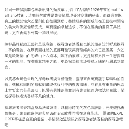
如同一層保護套包裹著瓶身的類皮革，採用了品牌自1926年來的motif s
affiano技術，這獨特的紋理是萬寶龍展現優雅姿態的秘密。而鑲嵌在瓶
身上的標誌性六芒星則出自德國漢堡，整體瓶身的製成則在工藝技術聞名
的義大利佛羅倫斯完成。萬寶龍的卓越追求，不僅在經典的書寫工具體
現，更在香氛系列當中加以展現。
除卻品牌精緻工藝的呈現意義，探尋旅者淡香精也以其瓶身設計呼應探尋
二字的意義。在厚實圓柱體的底部可發現萬寶龍經典的六芒星圖案，六芒
星是歐洲聖山白朗峰山上六道冰川流下的痕跡，更是所有男性一生想探尋
一次的聖地。在讚嘆其精美之餘，更為探尋旅者淡香精玩味的巧思感到驚
喜。
以質感金屬色呈現的探尋旅者淡香精瓶蓋，靈感來自萬寶龍手錶轉動的齒
輪。機械和陽剛的形狀刻畫現代設計中的復古風味，並在具有重量的瓶蓋
上方鏨出六芒星形狀，以帶有男性線條並刻有萬寶龍經典標誌的圖騰，闡
述探尋旅者淡香精不凡的魅力。
探尋旅者淡香精盒身為法國製造，以精緻時尚的灰色調設計，完美襯托香
氛瓶身，萬寶龍皮件經典的Saffiano紋理同樣在盒身呈現。 燙銀的EXPL
ORER字樣是自豪的邀請，盡情開啟這段關於探尋旅者淡香精的探尋旅程
吧!