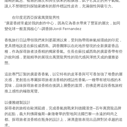
陽剛的氣息、複雜的層次和與生俱來的粗獷感，賦予它真正的男子氣概。
讓人不禁聯想到探險家總有的那件標誌性皮衣，充滿個性與吸引力。
在印度尼西亞探索萬寶龍男性
“
廣藿香經常處於我的創作中心，因為它為香水帶來了豐富的層次，如同
變化球一般直搗核心”
─
調香師Jordi Fernandez
香氛旅行日誌帶領我們來到婆羅洲以東，受到熱帶雨林氣候環繞的印尼，
更具體地說是在蘇拉威西島。調香團隊以在此地所發現的全新廣藿香品
種，作為探尋旅者淡香精的獨家香氣。生長在蘇拉威西島的廣藿香帶有些
許銳利感，更能精準的展現出萬寶龍男性的現代感與渾然天成的優雅姿
態。
這款專門訂製的廣藿香香氣，以它特有的皮革香與可可香加強了堆疊的層
次感，更創造出專屬探尋旅者淡香精的標誌性香氣─一種帶有琥珀感的木
質味，品味探尋旅者淡香精在後調上層疊的溫潤，彷彿是將這段香氛旅程
推上感性的極致尾聲。
以優雅縫製設計
探尋者的旅程在歐洲延續，完成香氣挑戰來到德國漢堡─百年萬寶龍品牌
的起點，義大利佛羅倫斯─象徵奢華的聖地與法國巴黎—永遠的時尚之
都。探尋旅者淡香精在瓶身的設計上，淋漓盡致表現出品牌對於卓越的追
求。