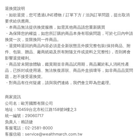
退換貨說明
・如欲退貨，您可透過LINE禮物 / 訂單下方 / 洽詢訂單問題，提出取消
要求給供應商。
・本商品無法提供換貨服務，如需其他商品請您重新購買
・為保障您的權益，如您所訂購的商品本身有瑕疵問題，可於七日內申請
換貨一次，並限換同一件商品。
・退貨時退回的商品內容必須是全新狀態且外膜完整包裝(保持商品、附
件、包裝、贈品、廠商紙箱及所有附隨文件或資料之完整性)，否則將會
影響退貨權利。
・商品皆未開放體驗，鑑賞期並非商品試用期，商品屬於私人消耗性產
品，已拆封或使用過、無法恢復原狀、商品外盒損壞等，如非商品品質問
題，恕不接受退換貨。
・對商品有任何疑慮，請與我們連絡，我們會立即為您處理。
商家資訊
公司名：歐芳國際有限公司
地址：10459台北市松江路158號9樓之3
統一編號：29060717
負責人：賴語婕
客服電話：02-2581-8000
客服信箱：service@wealthmarch.com.tw