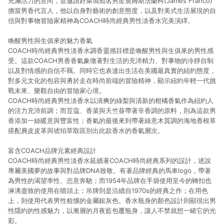
充滿活力的意向，並邀請好萊塢知名男星詹姆斯法蘭柯(James Franco)
擔當男香代言人，他以自身對藝術的創意態度，以及對美式生活展現的自
信與對事物冒險家精神為COACH時尚經典男性淡香水完美演繹。
喚醒男性與生俱來的魅力香氣
COACH時尚經典男性淡香水調香靈感目標是喚醒男性與生俱來的男性感
受。這款COACH男香香氣象徵著對生活的充沛精力、對事物的冷靜自制
以及對情感的自信不羈。同時它也表達出生活在美國最真實的紐約態度，
對多元文化的包容與勇於走在時尚前端的冒險精神，顯示紐約年輕一代挑
戰未來、樂觀自由的冒險家心境。
COACH時尚經典男性淡香水以清爽的綠梨與清新的柑橘香氣作為紐約人
的活力充沛前調；而荳蔻、香菜與天竺葵帶著辛香調的原料，則為這款男
香添加一絲暖意與豐富性；香氣的最後來到帶著綠意木質調的海地香根草
搭配麂皮皮革與琥珀萃取區別出此款香水的香氣層次。
富含COACH品牌元素經典設計
COACH時尚經典男性淡香水延續著COACH時尚經典系列的設計，述說
專屬美國夢的故事與對品牌DNA致敬。有著品牌經典的馬車logo，帶著
為男性的渴望率性、恣意奔馳；而1954年品牌在手袋使用至今的轉扣也
淋漓盡致的使用在噴頭上；吊牌則是沿續自1970s的經典之作；在用色
上，則使用代表男性粗懭的金屬銀灰色。香水瓶身的顏色設計則顯現出男
性隱約的性感魅力，以漸層的月夜藍包覆瓶身，讓人不禁就想一睹它的光
彩。