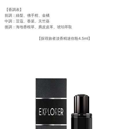
【香調表】
前調：綠梨、佛手柑、金橘
中調：荳蔻、香菜、天竺葵
後調：海地香根草、麂皮皮革、琥珀萃取
【探尋旅者淡香精迷你瓶4.5ml】