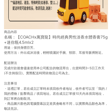
商品內容
名稱：【COACHx萬寶龍】時尚經典男性淡香水體香膏75g
+迷你瓶4.5mlx2
用途：保持身體芬芳。
使用方法：外出或沐浴後，輕輕噴灑於手腕、頸部、耳後等脈搏附近。
配送辦法
完成付款後會儘速使用本公司配合的物流寄出，出貨時間3~5日工作天
(不含例假日)。實際配送時間依物流公司為主。
注意事項
・送禮訂單，若在成立訂單時未填寫收件者地址，收件者可以至「我的 /
我的禮物 / 點擊商品 / 填寫地址。若在成立訂單後10天內未填寫地址，
則訂單將自動取消。
・商品圖片顏色因電腦螢幕設定差異會略有不同，以實際商品顏色為準，
敬請見諒。