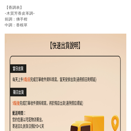
【香調表】
-木質芳香皮革調-
前調：佛手柑
中調：香根草