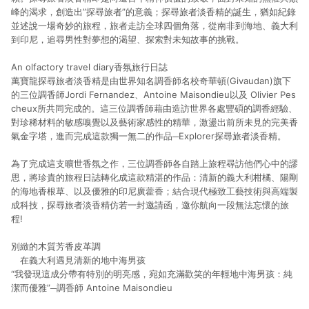
峰的渴求，創造出”探尋旅者”的意義；探尋旅者淡香精的誕生，猶如紀錄
並述說一場奇妙的旅程，旅者走訪全球四個角落，從南非到海地、義大利
到印尼，追尋男性對夢想的渴望、探索對未知故事的挑戰。
An olfactory travel diary
香氛旅行日誌
萬寶龍探尋旅者淡香精是由世界知名調香師名校奇華頓(Givaudan)旗下
的三位調香師Jordi Fernandez、Antoine Maisondieu以及 Olivier Pes
cheux所共同完成的。這三位調香師藉由造訪世界各處豐碩的調香經驗、
對珍稀材料的敏感嗅覺以及藝術家感性的精華，激盪出前所未見的完美香
氣金字塔，進而完成這款獨一無二的作品─Explorer探尋旅者淡香精。
為了完成這支曠世香氛之作，三位調香師各自踏上旅程尋訪他們心中的謬
思，將珍貴的旅程日誌轉化成這款精湛的作品：清新的義大利柑橘、陽剛
的海地香根草、以及優雅的印尼廣藿香；結合現代極致工藝技術與高端製
成科技，探尋旅者淡香精仿若一封邀請函，邀你航向一段無法忘懷的旅
程!
別緻的木質芳香皮革調
在義大利遇見清新的地中海男孩
“
我發現這成分帶有特別的明亮感，宛如充滿歡笑的年輕地中海男孩：純
潔而優雅”
─
調香師 Antoine Maisondieu