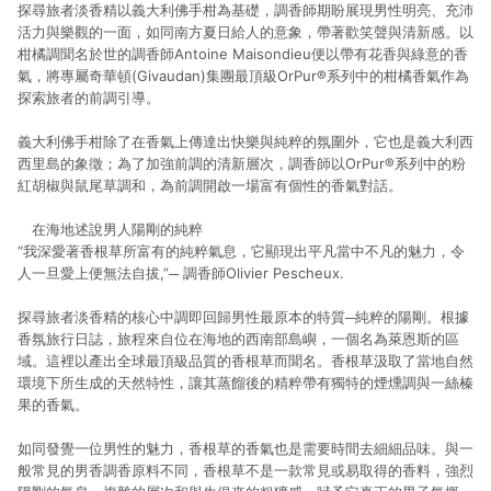
探尋旅者淡香精以義大利佛手柑為基礎，調香師期盼展現男性明亮、充沛
活力與樂觀的一面，如同南方夏日給人的意象，帶著歡笑聲與清新感。以
柑橘調聞名於世的調香師Antoine Maisondieu便以帶有花香與綠意的香
氣，將專屬奇華頓(Givaudan)集團最頂級OrPur®系列中的柑橘香氣作為
探索旅者的前調引導。
義大利佛手柑除了在香氣上傳達出快樂與純粹的氛圍外，它也是義大利西
西里島的象徵；為了加強前調的清新層次，調香師以OrPur®系列中的粉
紅胡椒與鼠尾草調和，為前調開啟一場富有個性的香氣對話。
在海地述說男人陽剛的純粹
“
我深愛著香根草所富有的純粹氣息，它顯現出平凡當中不凡的魅力，令
人一旦愛上便無法自拔,”
─
調香師Olivier Pescheux.
探尋旅者淡香精的核心中調即回歸男性最原本的特質─純粹的陽剛。根據
香氛旅行日誌，旅程來自位在海地的西南部島嶼，一個名為萊恩斯的區
域。這裡以產出全球最頂級品質的香根草而聞名。香根草汲取了當地自然
環境下所生成的天然特性，讓其蒸餾後的精粹帶有獨特的煙燻調與一絲榛
果的香氣。
如同發覺一位男性的魅力，香根草的香氣也是需要時間去細細品味。與一
般常見的男香調香原料不同，香根草不是一款常見或易取得的香料，強烈