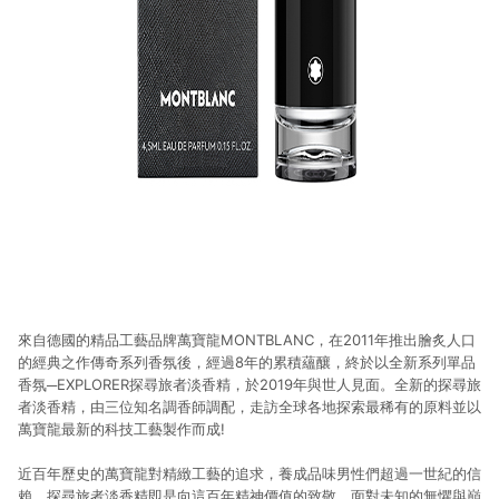
來自德國的精品工藝品牌萬寶龍MONTBLANC，在2011年推出膾炙人口
的經典之作傳奇系列香氛後，經過8年的累積蘊釀，終於以全新系列單品
香氛─EXPLORER探尋旅者淡香精，於2019年與世人見面。全新的探尋旅
者淡香精，由三位知名調香師調配，走訪全球各地探索最稀有的原料並以
萬寶龍最新的科技工藝製作而成!
近百年歷史的萬寶龍對精緻工藝的追求，養成品味男性們超過一世紀的信
賴。探尋旅者淡香精即是向這百年精神價值的致敬，面對未知的無懼與巔