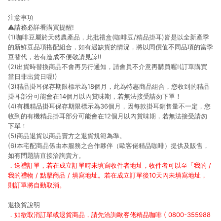
注意事項
⚠請務必詳看購買提醒!
(1)咖啡豆屬於天然農產品，此批禮盒(咖啡豆/精品掛耳)皆是以全新產季
的新鮮豆品項搭配組合，如有遇缺貨的情況，將以同價值不同品項的當季
豆替代，若有造成不便敬請見諒!!
(2)出貨時替換商品不會再另行通知，請會員不介意再購買喔!(訂單購買
當日非出貨日喔!)
(3)精品掛耳保存期限標示為18個月，此為特惠商品組合，您收到的精品
掛耳部分可能會在14個月以內賞味期，若無法接受請勿下單！
(4)有機精品掛耳保存期限標示為36個月，因每款掛耳銷售量不一定，您
收到的有機精品掛耳部分可能會在12個月以內賞味期，若無法接受請勿
下單！
(5)商品退貨以商品賣方之退貨規範為準。
(6)本宅配商品係由本服務之合作夥伴（歐客佬精品咖啡）提供及販售，
如有問題請直接洽詢賣方。
．送禮訂單，若在成立訂單時未填寫收件者地址，收件者可以至「我的 /
我的禮物 / 點擊商品 / 填寫地址。若在成立訂單後10天內未填寫地址，
則訂單將自動取消。
退換貨說明
．如欲取消訂單或退貨商品，請先洽詢歐客佬精品咖啡 ( 0800-355988