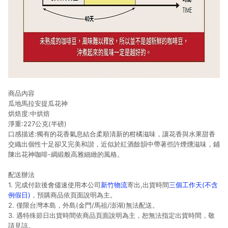
商品內容
瓜地馬拉安提瓜花神
烘焙度:中烘焙
淨重:227公克(半磅)
口感描述:獨有的花香氣息結合柔順清新的柑橘滋味，讓花香與水果甜香
交織出個性十足卻又完美和諧，近似於紅酒餘韻中帶著些許煙燻滋味，鋪
陳出花神咖啡-綢緞般高雅細緻的風格。
配送辦法
1. 完成付款後會儘速使用本公司
新竹物流
寄出,出貨時間
三個工作天(不含
例假日)
，預購商品依頁面說明為主。
2. 僅限台灣本島，外島(金門/馬祖/澎湖)無法配送。
3. 遇特殊節日出貨時間依商品頁面說明為主，恕無法指定出貨時間，敬
請見諒。