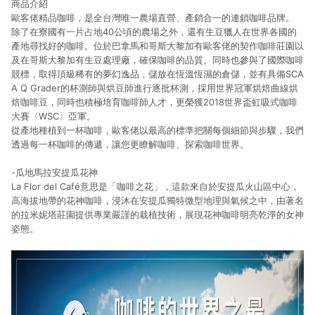
商品介紹
歐客佬精品咖啡，是全台灣唯一農場直營、產銷合一的連鎖咖啡品牌。
除了在寮國有一片占地40公頃的農場之外，還有生豆獵人在世界各國的
產地尋找好的咖啡。位於巴拿馬和哥斯大黎加有歐客佬的契作咖啡莊園以
及在哥斯大黎加有生豆處理廠，確保咖啡的品質。同時也參與了國際咖啡
競標，取得頂級稀有的夢幻逸品，儲放在恆溫恆濕的倉儲，並有具備SCA
A Q Grader的杯測師與烘豆師進行逐批杯測，採用世界冠軍烘焙曲線烘
焙咖啡豆，同時也積極培育咖啡師人才，更榮獲2018世界盃虹吸式咖啡
大賽〈WSC〉亞軍。
從產地種植到一杯咖啡，歐客佬以最高的標準把關每個細節與步驟，我們
透過每一杯咖啡的傳遞，讓您更瞭解咖啡、探索咖啡世界。
-瓜地馬拉安提瓜花神
La Flor del Café意思是「咖啡之花」，這款來自於安提瓜火山區中心，
高海拔地帶的花神咖啡，浸沐在安提瓜獨特微型地理與氣候之中，由著名
的拉米妮塔莊園提供專業嚴謹的栽植技術，展現花神咖啡明亮乾淨的女神
姿態。