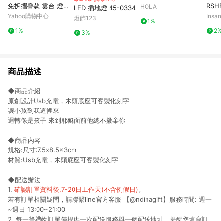
免拆摺疊款 雲台 燈架
RSHFLY 
HOLA
LED 插地燈 45-0334
露營 野餐
營風
Yahoo購物中心
Insa
燈飾123
1%
1%
2
3%
商品描述
◆商品介紹
原創設計Usb充電，木頭底座可客製化刻字
讓小孩到我這裡來
迴轉像是孩子 來到耶穌面前他總不撇棄你
◆商品內容
規格:尺寸:7.5x8.5x3cm
材質:Usb充電，木頭底座可客製化刻字
◆配送辦法
1.
確認訂單資料後,7-20日工作天(不含例假日)
。
若有訂單相關疑問，請聯繫line官方客服 【@
ndinagift
】服務時間: 週一
~週日 13:00~21:00
2. 每一筆禮物訂單僅提供一次配送服務與一個配送地址，提醒您填寫訂