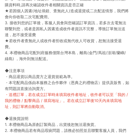
購資料時,請再次確認收件者相關資訊是否正確
★若因個人因素(地址填錯、查無此人)造成退貨或二次配送情形，我們將
會向你收取二次宅配費用。
3. 接收到您的訂單後，客服人員會與您確認訂單資訊，若多次去電無法
聯繫到您，或者是因私人因素造成收件者資訊不完整，導致訂單無法送
達，恕不接受退費
★若收件者查無此人或收件者拒收或無代收人可收貨，恕無法接受退
費。
4. 本禮物商品宅配到府服務僅限台灣本島，離島(金門/馬祖/澎湖/蘭嶼/
綠島) ，海外則無法配送。
◆注意事項
・商品退貨以商品賣方之退貨規範為準。
・本宅配商品係由本服務之合作夥伴（恩典之約禮物店）提供及販售，如
有問題請直接洽詢賣方。
・送禮訂單，若在成立訂單時未填寫收件者地址，收件者可以至「我的 /
我的禮物 / 點擊商品 / 填寫地址」。若在成立訂單後10天內未填寫地
址，則訂單將自動取消。
◆退換貨說明
1. 本禮物商品為原創訂製商品，出貨後恕無法退換貨。
2. 本禮物商品若有商品瑕疵問題，請務必拍照並且聯繫客服人員，我們