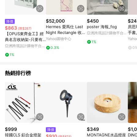
$52,000
$450
$24
降價
Hermes 愛馬仕 Last
poster 海報_fog
房思
$863
(降$287)
Night Rectangle 收音
手書
亞洲跨境設計購物平台
【OPUS東齊金工】經
機絲巾 米色（63*180c
Pinkoi
Yahoo購物中心
Yah
典名言收納架-只要有
1%
m）
愛(白) 金屬紙巾收納架
亞洲跨境設計購物平台
0.3%
0
Pinkoi
1%
熱銷排行榜
$999
$349
$1,
降價
韓國CLS 鋁合金燈架
MONTAGNE水晶燈座
DINOTA
$910
(降$875)