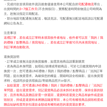
・完成付款並填寫收件資訊後會儘速使用本公司配合的
宅配通物流
寄出，
出貨時間約
3~7個工作天
(不含例假日)，實際配達時間依物流公司時間為
主。恕無法指定日期配送。
・部分地區宅配通無法配送，敬請見諒。宅配通無法配送地區請以宅配通
網站公告為主。
注意事項
送禮訂單，若在成立訂單時未填寫收件者地址，收件者可以至「我的 / 我
的禮物 / 點擊商品 / 填寫地址」。若在成立訂單後10天內未填寫地址，
則訂單將自動取消。
退換貨說明
・訂單成立後無法提供換貨服務，如需其他商品請重新購買
・若為商品本身問題，如瑕疪/損壞或寄錯商品，可於七日鑑賞期內申請
換貨一次，您可透過LINE禮物 / 我的 / 我的禮物 / 點擊商品 /「洽詢訂單
問題」提出換貨需求。為確保您的權益，開箱時請全程錄影。提出換貨需
求時，也請同步提供瑕疵品/寄錯商品照片or影片。
・如欲退貨，您可透過LINE禮物 / 我的 / 我的禮物 / 點擊商品 /「洽詢訂
單問題」提出退貨需求。切記退貨商品必須未拆封未使用，保持全新的狀
況，且所有商品及贈品皆需一併退回，退貨時若退貨之商品有缺件或是損
毀狀況，抑或是退貨時未將贈品隨貨寄回，本公司有權視商品損毀程度或
贈品短缺程度而折扣退款金額或有權拒絕您的退貨退款要求。