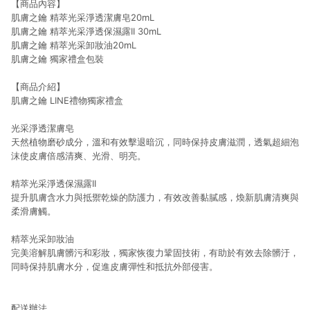
【商品內容】
肌膚之鑰 精萃光采淨透潔膚皂20mL
肌膚之鑰 精萃光采淨透保濕露II 30mL
肌膚之鑰 精萃光采卸妝油20mL
肌膚之鑰 獨家禮盒包裝
【商品介紹】
肌膚之鑰 LINE禮物獨家禮盒
光采淨透潔膚皂
天然植物磨砂成分，溫和有效擊退暗沉，同時保持皮膚滋潤，透氣超細泡
沫使皮膚倍感清爽、光滑、明亮。
精萃光采淨透保濕露II
提升肌膚含水力與抵禦乾燥的防護力，有效改善黏膩感，煥新肌膚清爽與
柔滑膚觸。
精萃光采卸妝油
完美溶解肌膚髒污和彩妝，獨家恢復力鞏固技術，有助於有效去除髒汙，
同時保持肌膚水分，促進皮膚彈性和抵抗外部侵害。
配送辦法