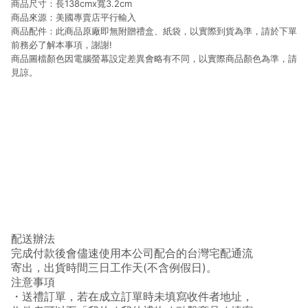
商品尺寸：長138cmx寬3.2cm
商品來源：美國專賣店平行輸入
商品配件：此商品原廠即無附贈禮盒、紙袋，以實際到貨為準，請於下單
前務必了解本事項，謝謝!
商品圖檔顏色因電腦螢幕設定差異會略有不同，以實際商品顏色為準，請
見諒。
配送辦法
完成付款後會儘速使用本公司配合的台灣宅配通流
寄出，出貨時間三日工作天(不含例假日)。
注意事項
・送禮訂單，若在成立訂單時未填寫收件者地址，