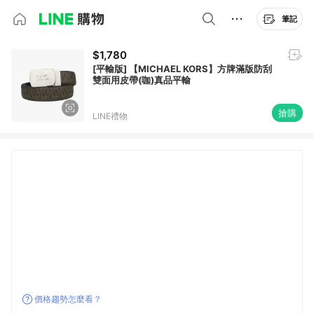
筆記
$1,780
[平輸版] 【MICHAEL KORS】方牌滿版防刮
雙面用皮帶(咖)真品平輸
搶購
LINE禮物
價格趨勢怎麼看？