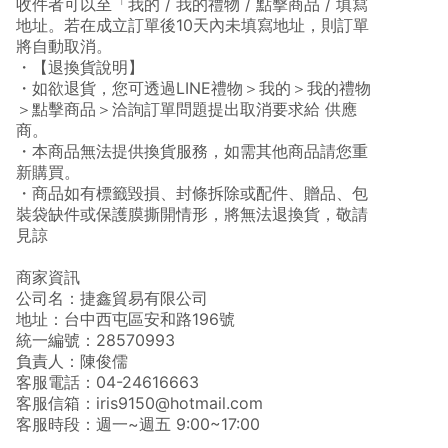
收件者可以至「我的 / 我的禮物 / 點擊商品 / 填寫
地址。若在成立訂單後10天內未填寫地址，則訂單
將自動取消。
・【退換貨說明】
・如欲退貨，您可透過LINE禮物＞我的＞我的禮物
＞點擊商品＞洽詢訂單問題提出取消要求給 供應
商。
・本商品無法提供換貨服務，如需其他商品請您重
新購買。
・商品如有標籤毀損、封條拆除或配件、贈品、包
裝袋缺件或保護膜撕開情形，將無法退換貨，敬請
見諒
商家資訊
公司名：捷鑫貿易有限公司
地址：台中西屯區安和路196號
統一編號：28570993
負責人：陳俊儒
客服電話：04-24616663
客服信箱：iris9150@hotmail.com
客服時段：週一~週五 9:00~17:00