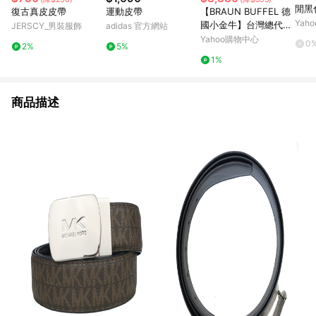
閒黑
復古真皮皮帶
運動皮帶
【BRAUN BUFFEL 德
Yah
國小金牛】台灣總代理
JERSCY_男裝服飾
adidas 官方網站
時尚紳士 鏤空自動扣皮
Yahoo購物中心
0
2%
5%
帶-鎗色/BF25S-WEG2
1%
10-SGU
商品描述