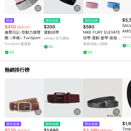
$5,
降價
限時加碼
限時加碼
SAL
$450
$200
$580
(降$130)
AMO
修臀日記-型動力翹臀
運動頭帶
NIKE FURY ELEVATE
蝴蝶
Yah
圈（單條）FunSport
頭帶 運動 髮帶 瑜珈 N
adidas 官方網站
簧髮
1011710
FunSport 趣運動
萬家福線上購物
0.
5%
3%
3%
熱銷排行榜
$1,
歷史低價
限時加碼
歷史低價
Tim
$730
$1,690
$3,380
(降$250)
(降$595)