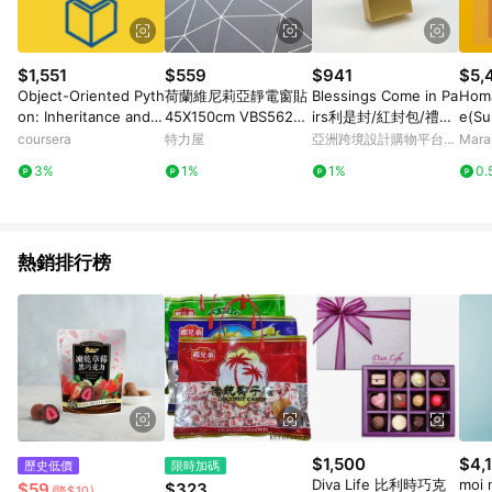
$1,551
$559
$941
$5,
Object-Oriented Pyth
荷蘭維尼莉亞靜電窗貼
Blessings Come in Pa
Homa
on: Inheritance and E
45X150cm VBS56227
irs利是封/紅封包/禮封
e(Su
ncapsulation
多邊形
(32個
f A
coursera
特力屋
亞洲跨境設計購物平台
Mar
大尺
Pinkoi
3%
1%
1%
0.
熱銷排行榜
$1,500
$4,
歷史低價
限時加碼
Diva Life 比利時巧克
moi
$59
$323
(降$10)