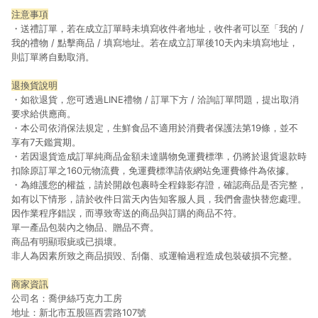
注意事項
・送禮訂單，若在成立訂單時未填寫收件者地址，收件者可以至「我的 /
我的禮物 / 點擊商品 / 填寫地址。若在成立訂單後10天內未填寫地址，
則訂單將自動取消。
退換貨說明
・如欲退貨，您可透過LINE禮物 / 訂單下方 / 洽詢訂單問題，提出取消
要求給供應商。
・本公司依消保法規定，生鮮食品不適用於消費者保護法第19條，並不
享有7天鑑賞期。
・若因退貨造成訂單純商品金額未達購物免運費標準，仍將於退貨退款時
扣除原訂單之160元物流費，免運費標準請依網站免運費條件為依據。
・為維護您的權益，請於開啟包裹時全程錄影存證，確認商品是否完整，
如有以下情形，請於收件日當天內告知客服人員，我們會盡快替您處理。
因作業程序錯誤，而導致寄送的商品與訂購的商品不符。
單一產品包裝內之物品、贈品不齊。
商品有明顯瑕疵或已損壞。
非人為因素所致之商品損毀、刮傷、或運輸過程造成包裝破損不完整。
商家資訊
公司名：喬伊絲巧克力工房
地址：新北市五股區西雲路107號