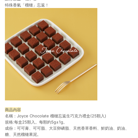
特殊香氣「榴槤」忘返！
商品內容
名稱：Joyce Chocolate 榴槤忘返生巧克力禮盒(25顆入)
規格:每盒25顆入。每顆約5g±1g。
成份：可可膏、可可脂、大豆卵磷脂、天然香草香料、鮮奶油、奶油、
糖、天然榴槤果泥。