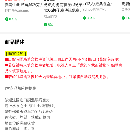
力12入(經典禮盒)
雙層
義美生機 草莓黑巧克力
現💯貨 海南特産椰兄弟
Yahoo購物中心
亞洲
400g椰子糖傳統硬糖
屈臣氏Watsons
Pinko
糖果濃香婚慶喜糖年貨
蝦皮購物
0.3%
1
0.5%
零食 Y0QQ
8%
商品描述
｜購買須知｜
■出貨時間為填寫收件資訊後五個工作天內(不含例假日)(黑貓宅急便)
■若送禮時未填寫收件者地址，收禮⼈可⾄「我的＞我的禮物＞ 點擊商
品＞填寫地址」。
■若於訂單成立後10天內未填寫地址，訂單將⾃動取消及退款。
[本商品無附贈提袋]
嚴選法國進口調溫黑巧克力
遇上水果之王-貓山王榴槤果泥
濃郁榴槤香與黑巧的巧妙融合
經沸煮、均質、熟成到整切
驚喜你的滿腔味蕾
讓你唇齒「榴」香