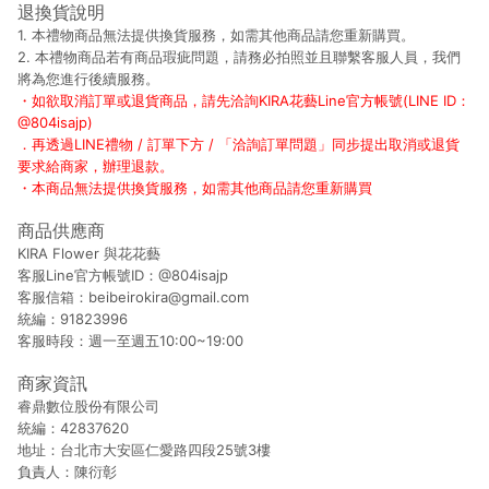
退換貨說明
1. 本禮物商品無法提供換貨服務，如需其他商品請您重新購買。
2. 本禮物商品若有商品瑕疵問題，請務必拍照並且聯繫客服人員，我們
將為您進行後續服務。
・如欲取消訂單或退貨商品，請先洽詢KIRA花藝Line官方帳號(LINE ID：
@804isajp)
．再透過LINE禮物 / 訂單下方 / 「洽詢訂單問題」同步提出取消或退貨
要求給商家，辦理退款。
・本商品無法提供換貨服務，如需其他商品請您重新購買
商品供應商
KIRA Flower 與花花藝
客服Line官方帳號ID：@804isajp
客服信箱：beibeirokira@gmail.com
統編：91823996
客服時段：週一至週五10:00~19:00
商家資訊
睿鼎數位股份有限公司
統編：42837620
地址：台北市大安區仁愛路四段25號3樓
負責人：陳衍彰