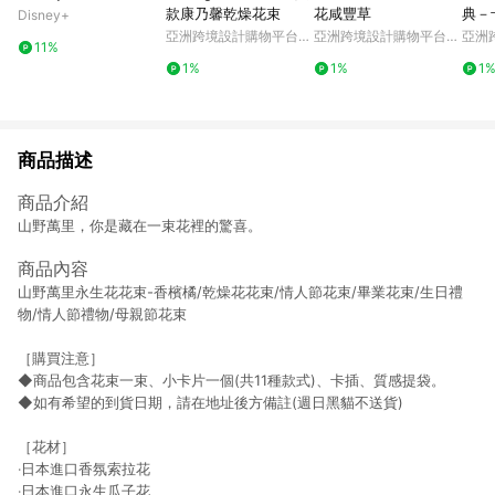
款康乃馨乾燥花束
花咸豐草
典－
Disney+
聖誕
亞洲跨境設計購物平台
亞洲跨境設計購物平台
亞洲
11%
Pinkoi
Pinkoi
Pinko
1%
1%
1
商品描述
商品介紹
山野萬里，你是藏在一束花裡的驚喜。
商品內容
山野萬里永生花花束-香檳橘/乾燥花花束/情人節花束/畢業花束/生日禮
物/情人節禮物/母親節花束
［購買注意］
◆商品包含花束一束、小卡片一個(共11種款式)、卡插、質感提袋。
◆如有希望的到貨日期，請在地址後方備註(週日黑貓不送貨)
［花材］
‧日本進口香氛索拉花
‧日本進口永生瓜子花