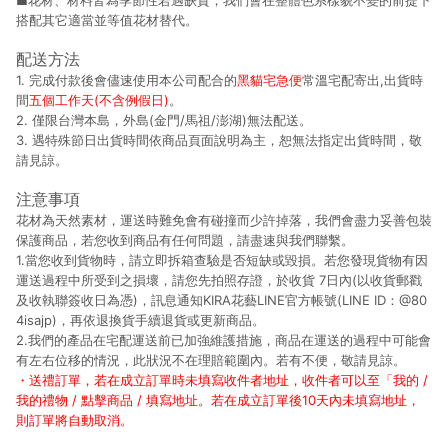
■花材、材料皆為季節性若遇缺貨，我們會在整體色系樣貌不變的前提下
搭配其它適當並等值花材替代。
配送方法
1. 完成付款後會儘速使用本公司配合的
黑貓宅急便
常溫宅配寄出,出貨時
間
五個工作天(不含例假日)
。
2. 僅限台灣本島，外島(金門/馬祖/澎湖)無法配送。
3. 遇特殊節日出貨時間依商品頁面說明為主，恕無法指定出貨時間，敬
請見諒。
注意事項
花材為天然素材，運送時難免會有碰撞而少許掉落，我們會盡力妥善包裝
保護商品，若您收到商品有任何問題，請盡速與我們聯繫。
1.當您收到貨物時，請立即拆箱查驗是否短缺或毀損。若您發現貨物有因
運送過程中所受到之損壞，請您先拍照存證，於收貨 7日內(以收貨郵戳
及收執聯簽收日為憑)，訊息通知KIRA花藝LINE官方帳號(LINE ID：@80
4isajp)，再依退換貨手續退貨或更新商品。
2.我們的產品在宅配運送前已加強維護措施，商品在運送的過程中可能會
有左右位移的情況，此狀況不在理賠範圍內。若有不便，敬請見諒。
・送禮訂單，若在成立訂單時未填寫收件者地址，收件者可以至「我的 /
我的禮物 / 點擊商品 / 填寫地址。若在成立訂單後10天內未填寫地址，
則訂單將自動取消。