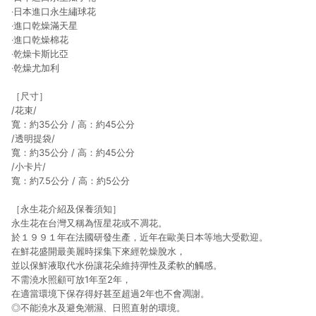
‧日本進口永生繡球花
‧進口乾燥滿天星
‧進口乾燥棉花
‧乾燥卡斯比亞
‧乾燥尤加利
［尺寸］
/花束/
寬：約35公分 / 高：約45公分
/透明提袋/
寬：約35公分 / 高：約45公分
/小卡片/
寬：約7.5公分 / 高：約5公分
［永生花介紹及保養須知］
永生花在台灣又稱為恆星花或不凋花。
於１９９１年在法國研發生產，近年在歐美日本等地大受歡迎。
在鮮花盛開最美麗時採集下來經乾燥脫水，
並以保鮮液取代水份讓花朵維持彈性及柔軟的觸感。
不需澆水照顧可放1年至2年，
在適當環境下保存得好甚至超過2年也不會凋謝。
◎不能澆水及避免潮濕、日照直射的環境。