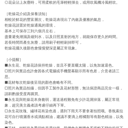
◎花朵沾上灰塵時，可用柔軟的毛筆輕輕揮去，或用吹風機冷風輕吹。
［乾燥花介紹及保養須知］
相較於鮮花的豐富層次，乾燥花表現出了內斂及優雅的氣息，
乾燥花請置於乾燥通風的環境，
基本上可保存三到六個月左右，
盡量避免潮濕及碰到水，以及日照直射的地方，就能保存更久的時間。
若長時間而產生灰塵，請用刷子輕輕刷掉即可，
乾燥花擺久後顏色會慢慢變深是屬正常現象。
［小提醒］
■永生花、乾燥花請保持乾燥，並且不要直曬太陽，以免加速退色。
□照片與實品也許會因各式電腦或手機螢幕顯示而有色差，介意者請三
思。
■花材每次乾燥後呈現的顏色會略有不同。
□照片為實品拍攝，但因手工製作及花材形態，無法保證商品完全一樣，
請斟酌接受度再購買。
■永生花與乾燥花本身脆弱，運送過程難免有少許花屑掉落，屬正常現
象，超完美主義者請考慮仔細再下單。
□永生花玫瑰、繡球花有染色過，遇到下雨天不要拿著拍照哦。香氛索拉
花可自行噴灑香水或滴點精油，建議不要滴上柑橘類等有顏色精油，以免
染色。