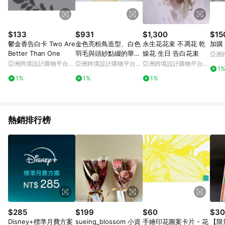
$133
$931
$1,300
$15
鬱金香告白卡 Two Are
金色亮粉鳥造型、白色
永生花花束 不凋花 乾
加購
Better Than One
羽毛與頭紗點綴的華麗
燥花 生日 告白花束
亞洲
頭飾髮飾
Pinko
亞洲跨境設計購物平台
亞洲跨境設計購物平台
亞洲跨境設計購物平台
1
Pinkoi
Pinkoi
Pinkoi
1%
1%
1%
熱銷排行榜
$285
$199
$60
$30
Disney+標準月費方案
sueing_blossom 小資
手繪印花圖案卡片 - 花
【限