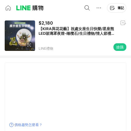
筆記
$2,180
【KIRA與花花藝】祝處女座生日快樂/星座熊
LED玻璃罩夜燈-橄欖石/生日禮物/情人節禮
物/送禮/永生花/喬遷
搶購
LINE禮物
價格趨勢怎麼看？