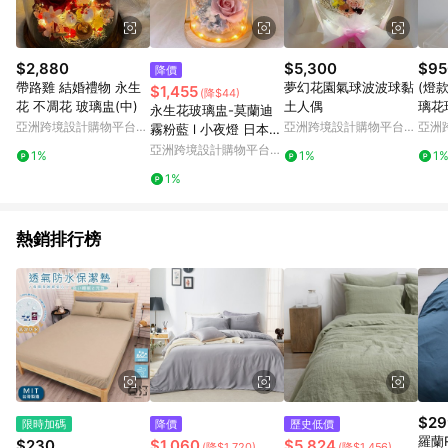
$2,880
$5,300
$95
降價
帶路雞 結婚禮物 永生
夢幻花園氣球波波球黏
(燈
$1,455
(降$44)
花 不凋花 玻璃盅(中)
土人偶
璃花
永生花玻璃盅-莫蘭迪
亞洲跨境設計購物平台
亞洲跨境設計購物平台
亞洲
霧粉藍 l 小夜燈 日本玫
Pinkoi
Pinkoi
Pinko
瑰 情人節禮物
亞洲跨境設計購物平台
1%
1%
1
Pinkoi
1%
熱銷排行榜
$29
限時加碼
降價
歷史低價
羅蘭R
$230
$1,060
$5,824
(降$1,720)
(降$1,456)