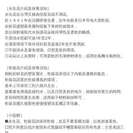
［永生花介紹及保養須知］
永生花在台灣又稱為恆星花或不凋花。
於１９９１年在法國研發生產，近年在歐美日本等地大受歡迎。
在鮮花盛開最美麗時採集下來經乾燥脫水，
並以保鮮液取代水份讓花朵維持彈性及柔軟的觸感。
不需澆水照顧可放1年至2年，
在適當環境下保存得好甚至超過2年也不會凋謝。
◎不能澆水及避免潮濕、日照直射的環境。
◎花朵沾上灰塵時，可用柔軟的毛筆輕輕揮去，或用吹風機冷風輕吹。
［乾燥花介紹及保養須知］
相較於鮮花的豐富層次，乾燥花表現出了內斂及優雅的氣息，
乾燥花請置於乾燥通風的環境，
基本上可保存三到六個月左右，
盡量避免潮濕及碰到水，以及日照直射的地方，就能保存更久的時間。
若長時間而產生灰塵，請用刷子輕輕刷掉即可，
乾燥花擺久後顏色會慢慢變深是屬正常現象。
［小提醒］
■永生花、乾燥花請保持乾燥，並且不要直曬太陽，以免加速退色。
□照片與實品也許會因各式電腦或手機螢幕顯示而有色差，介意者請三