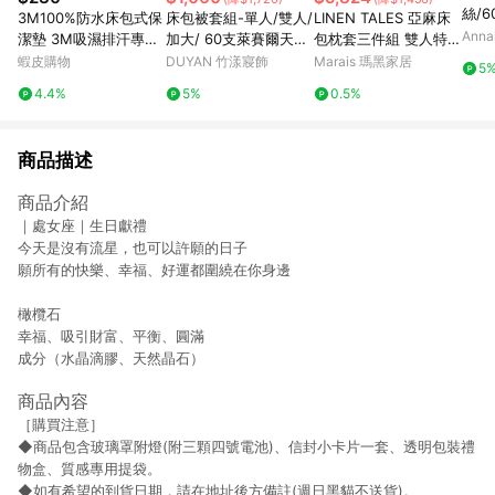
絲/
3M100%防水床包式保
床包被套組-單人/雙人/
LINEN TALES 亞麻床
被 台
Anna
潔墊 3M吸濕排汗專利
加大/ 60支萊賽爾天絲
包枕套三件組 雙人特大
ocel
技術處理 台灣製 單人/
/ 芝麻霧灰 台灣製
鼠尾草綠
蝦皮購物
DUYAN 竹漾寢飾
Marais 瑪黑家居
5
雙人/加大/特大/床單/
4.4%
5%
0.5%
床包組/床包 亞汀 奶茶
色
商品描述
商品介紹
｜處女座｜生日獻禮
今天是沒有流星，也可以許願的日子
願所有的快樂、幸福、好運都圍繞在你身邊
橄欖石
幸福、吸引財富、平衡、圓滿
成分（水晶滴膠、天然晶石）
商品內容
［購買注意］
◆商品包含玻璃罩附燈(附三顆四號電池)、信封小卡片一套、透明包裝禮
物盒、質感專用提袋。
◆如有希望的到貨日期，請在地址後方備註(週日黑貓不送貨)。