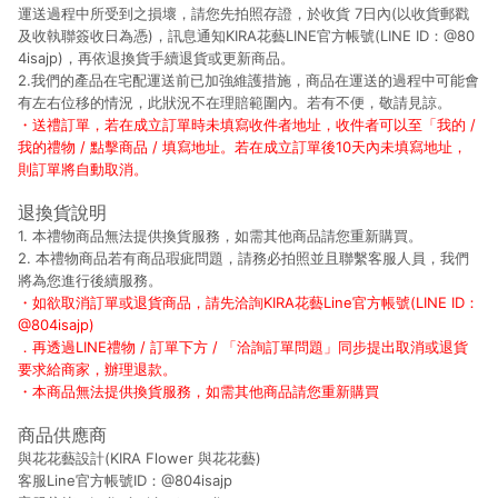
運送過程中所受到之損壞，請您先拍照存證，於收貨 7日內(以收貨郵戳
及收執聯簽收日為憑)，訊息通知KIRA花藝LINE官方帳號(LINE ID：@80
4isajp)，再依退換貨手續退貨或更新商品。
2.我們的產品在宅配運送前已加強維護措施，商品在運送的過程中可能會
有左右位移的情況，此狀況不在理賠範圍內。若有不便，敬請見諒。
・送禮訂單，若在成立訂單時未填寫收件者地址，收件者可以至「我的 /
我的禮物 / 點擊商品 / 填寫地址。若在成立訂單後10天內未填寫地址，
則訂單將自動取消。
退換貨說明
1. 本禮物商品無法提供換貨服務，如需其他商品請您重新購買。
2. 本禮物商品若有商品瑕疵問題，請務必拍照並且聯繫客服人員，我們
將為您進行後續服務。
・如欲取消訂單或退貨商品，請先洽詢KIRA花藝Line官方帳號(LINE ID：
@804isajp)
．再透過LINE禮物 / 訂單下方 / 「洽詢訂單問題」同步提出取消或退貨
要求給商家，辦理退款。
・本商品無法提供換貨服務，如需其他商品請您重新購買
商品供應商
與花花藝設計(KIRA Flower 與花花藝)
客服Line官方帳號ID：@804isajp