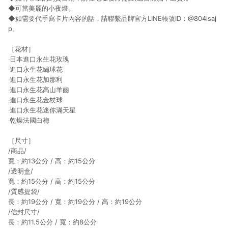
◆可當美麗的小夜燈。
◆如需要代手寫卡片內容的話，請聯繫品牌官方LINE帳號ID：@804isaj
p。
［花材］
‧日本進口永生花玫瑰
‧進口永生花繡球花
‧進口永生花加那利
‧進口永生花高山羊齒
‧進口永生花金杖球
‧進口永生花迷你滿天星
‧乾燥法國白梅
［尺寸］
/商品/
寬：約13公分 / 高：約15公分
/透明盒/
寬：約15公分 / 高：約15公分
/質感提袋/
長：約19公分 / 寬：約19公分 / 高：約19公分
/信封尺寸/
長：約11.5公分 / 寬：約8公分