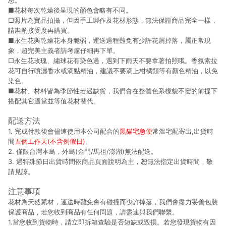
思。
■花材每次乾燥後呈現的顏色會略有不同。
□照片為實品拍攝，但因手工製作及花材形態，無法保證商品完全一樣，
請斟酌接受度再購買。
■永生花與乾燥花本身脆弱，運送過程難免有少許花屑掉落，屬正常現
象，超完美主義者請考慮仔細再下單。
□永生花玫瑰、繡球花有染色過，遇到下雨天不要拿著拍照哦。香氛索拉
花可自行噴灑香水或滴點精油，建議不要滴上柑橘類等有顏色精油，以免
染色。
■花材、材料皆為季節性若遇缺貨，我們會在整體色系樣貌不變的前提下
搭配其它適當並等值花材替代。
配送方法
1. 完成付款後會儘速使用本公司配合的
黑貓宅急便
常溫宅配寄出,出貨時
間
五個工作天(不含例假日)
。
2. 僅限台灣本島，外島(金門/馬祖/澎湖)無法配送。
3. 遇特殊節日出貨時間依商品頁面說明為主，恕無法指定出貨時間，敬
請見諒。
注意事項
花材為天然素材，運送時難免會有碰撞而少許掉落，我們會盡力妥善包裝
保護商品，若您收到商品有任何問題，請盡速與我們聯繫。
1.當您收到貨物時，請立即拆箱查驗是否短缺或毀損。若您發現貨物有因