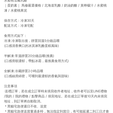
水蜜桃雪藏乳酪
｜蛋奶素｜ 馬修嚴選優格 / 北海道乳酪 / 奶油奶酪 / 黃檸檬汁 / 水蜜桃
凍 / 水蜜桃果泥
保存方式：冷凍30天
配送方式：冷凍宅配
食用方式如下：
冷凍:冷凍取出後，靜置回溫5分鐘品嚐
(口感清香爽口的冰淇淋乳酪蛋糕風味)
半解凍:常溫靜置20分鐘品嚐(推薦)
(口感滑順濃郁，帶點冰霜，最推薦食用方式)
全解凍:冷藏靜置2小時品嚐
(口感絲滑綿密，可嚐到最濃郁的香氣與甜味)
注意事項
‧送禮訂單，若在成立訂單時未填寫收件者地址，收件者可以至LINE禮物
/我的 / 我的禮物 / 點擊商品 / 填寫地址。若在成立訂單後10天內未填寫
地址，則訂單將自動取消。
＊黑貓宅急便週日不收、送貨
＊黑貓宅急便送貨量過多時，無法指定到貨日，有可能延遲二到三日才會