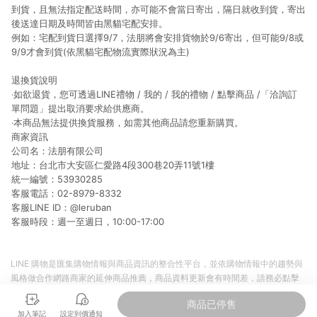
到貨，且無法指定配送時間，亦可能不會當日寄出，隔日就收到貨，寄出
後送達日期及時間皆由黑貓宅配安排。
例如：宅配到貨日選擇9/7，法朋將會安排貨物於9/6寄出，但可能9/8或
9/9才會到貨(依黑貓宅配物流實際狀況為主)
退換貨說明
‧如欲退貨，您可透過LINE禮物 / 我的 / 我的禮物 / 點擊商品 /「洽詢訂
單問題」提出取消要求給供應商。
‧本商品無法提供換貨服務，如需其他商品請您重新購買。
商家資訊
公司名：法朋有限公司
地址：台北市大安區仁愛路4段300巷20弄11號1樓
統一編號：53930285
客服電話：02-8979-8332
客服LINE ID：@leruban
客服時段：週一至週日，10:00-17:00
LINE 購物是匯集購物情報與商品資訊的整合性平台，並依購物情報中的趨勢與
風格做合作網路商家的延伸商品推薦，商品資料更新會有時間差，請務必點擊
商品至各合作網路商家，確認現售價與購物條件，一切資訊以合作廠商網頁為
商品已停售
準。
加入筆記
設定到價通知