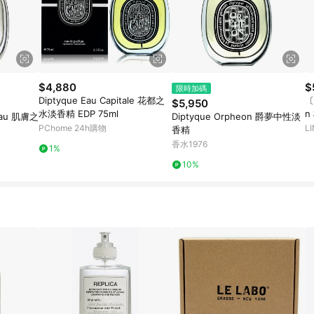
$4,880
$
限時加碼
Diptyque Eau Capitale 花都之
〔
$5,950
水淡香精 EDP 75ml
n
Peau 肌膚之
Diptyque Orpheon 爵夢中性淡
PChome 24h購物
L
香精
香水1976
1%
10%