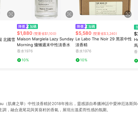
$1,880
$5,580
$
(雙重省$1,100)
(雙重省$3,240)
Maison Margiela Lazy Sunday
Le Labo The Noir 29 黑茶中性
花園 北國雪
H
Morning 慵懶週末中性淡香水
淡香精
馬
香水1976
香水1976
T
香
10%
10%
ur de Peau（肌膚之華）中性淡香精於2018年推出，靈感源自希臘神話中愛神厄洛
主調，融合鳶尾花與黃葵籽的香氣，展現出溫柔而性感的氛圍。