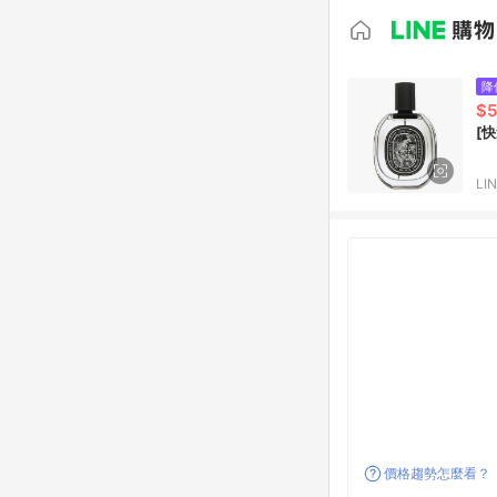
降
$5
[快
LI
價格趨勢怎麼看？