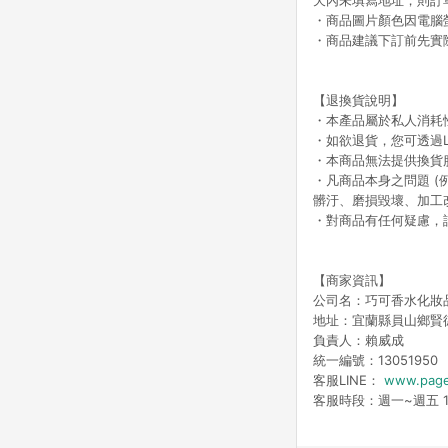
天內未填寫地址，則訂
・商品圖片顏色因電腦
・商品建議下訂前先實
【
退換貨說明
】
・本產品屬於私人消耗
・如欲退貨，您可透過LI
・本商品無法提供換貨
・凡商品本身之問題 (
髒汙、磨損毀壞、加工
・對商品有任何疑慮，
【
商家資訊
】
公司名：巧可香水化妝
地址：宜蘭縣員山鄉賢德
負責人：賴威成
統一編號：13051950
客服LINE：
www.page
客服時段：週一~週五 10