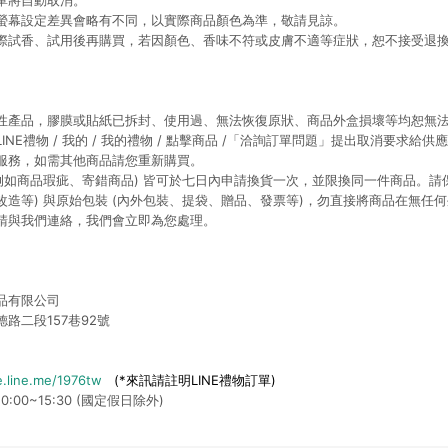
單將自動取消。
螢幕設定差異會略有不同，以實際商品顏色為準，敬請見諒。
際試香、試用後再購買，若因顏色、香味不符或皮膚不適等症狀，恕不接受退
性產品，膠膜或貼紙已拆封、使用過、無法恢復原狀、商品外盒損壞等均恕無
NE禮物 / 我的 / 我的禮物 / 點擊商品 /「洽詢訂單問題」提出取消要求給供
服務，如需其他商品請您重新購買。
例如商品瑕疵、寄錯商品) 皆可於七日內申請換貨一次，並限換同一件商品。請保
改造等) 與原始包裝 (內外包裝、提袋、贈品、發票等)，勿直接將商品在無任
請與我們連絡，我們會立即為您處理。
品有限公司
路二段157巷92號
.line.me/1976tw
(*來訊請註明LINE禮物訂單)
:00~15:30 (國定假日除外)