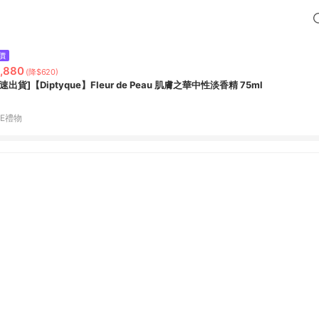
價
,880
(降$620)
速出貨]【Diptyque】Fleur de Peau 肌膚之華中性淡香精 75ml
NE禮物