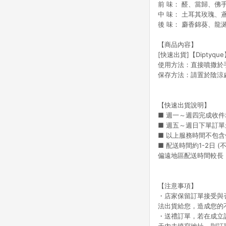
前 味： 醛、當歸、佛
中 味： 土耳其玫瑰、
後 味： 麝香錦葵、
【
商品內容
】
[快速出貨]【Diptyque
使用方法：直接噴撒於
保存方法：請置於陰涼
【快速出貨說明】
■ 週⼀～週四完成收件
■ 週五～週日下單訂
■ 以上服務時間不包
■ 配送時間約1-2日
偏遠地區配送時間較長
【
注意事項
】
・店家保留訂單接受與
法出貨給您，造成您的
・送禮訂單，若在成立訂