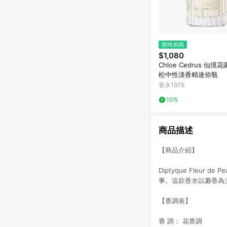
限時加碼
$1,080
Chloe Cedrus 仙境
松中性淡香精迷你瓶
香水1976
10%
商品描述
【商品介紹】
Diptyque Fle
事。這款香水以麝香為
【香調表
】
香 調： 花香調