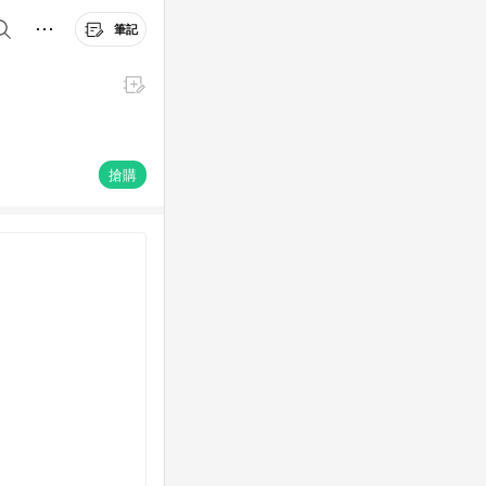
筆記
搶購