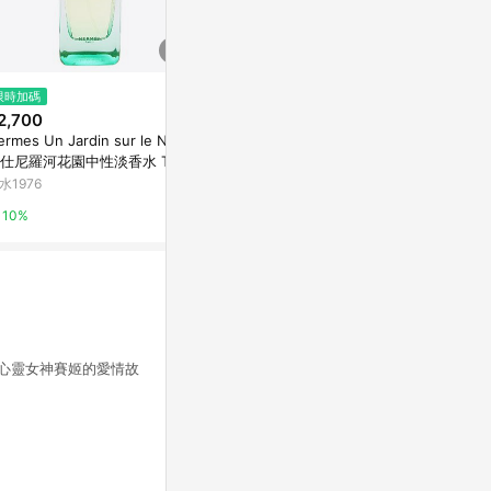
限時加碼
降價
$1,750
2,700
$1,599
(雙重
(降$1,600)
Issey Miy
ermes Un Jardin sur le Nil 愛
ACQUA DI PARMA 帕爾瑪之水
鹽中性淡香水 T
仕尼羅河花園中性淡香水 TES
地中海系列 阿瑪爾菲無花果/帕
ER
納里加州桂/香檸檬 淡香水 30ml
香水1976
水1976
Yahoo購物中心
(款式任選)
10%
10%
1%
斯與心靈女神賽姬的愛情故