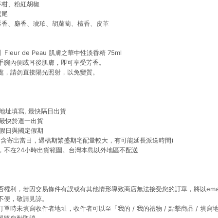
手柑、粉紅胡椒
鳶尾
龍涎香、麝香、琥珀、胡蘿蔔、檀香、皮革
】Fleur de Peau 肌膚之華中性淡香精 75ml
手腕內側或耳後肌膚，即可享受芳香。
處，請勿直接陽光照射，以免變質。
地址填寫, 最快隔日出貨
單最快於週一出貨
含假⽇與國定假期
 (不含寄出當日，遇檔期繁盛期宅配量較大，有可能延長派送時間)
，不在24小時出貨範圍。台灣本島以外地區不配送
否權利，若因交易條件有誤或有其他情形導致商店無法接受您的訂單，將以ema
不便，敬請見諒。
單時未填寫收件者地址，收件者可以至「我的 / 我的禮物 / 點擊商品 / 填寫