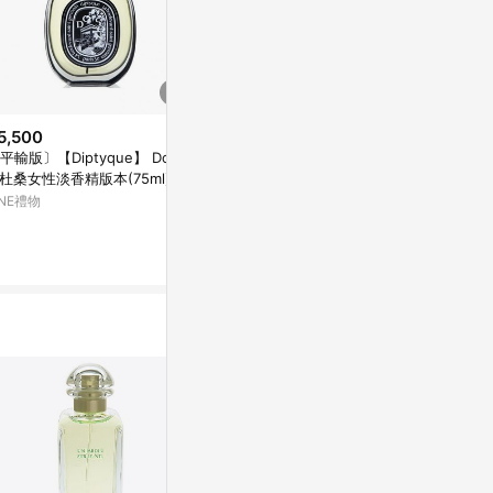
5,500
$5,500
降價
平輸版〕【Diptyque】 Do So
Diptyque 沉香淡香精(75ml)
$4,217
(降$8
 杜桑女性淡香精版本(75ml)
PChome 24h購物
Versace Eros
INE禮物
Spray 200ml
1%
Escentual
0.5%