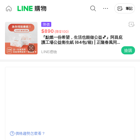
筆記
降價
$890
(降$100)
『點燃一份希望，生活也能做公益💕』阿昌庇
護工場公益衛生紙 ​(64包/箱) | 正隆春風同級 |
生日禮物 | 公益產品 | 庇護工場 慢飛天使 | 生
搶購
LINE禮物
活日常也能做公益
價格趨勢怎麼看？