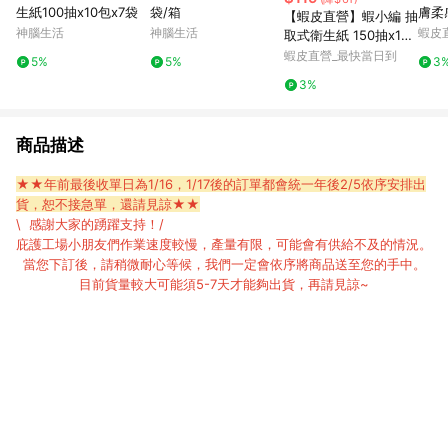
生紙100抽x10包x7袋
袋/箱
膚柔
【蝦皮直營】蝦小編 抽
FC-
神腦生活
神腦生活
蝦皮
取式衛生紙 150抽x12
取衛
包/串 揪探吉 柔軟 居家
蝦皮直營_最快當日到
5%
5%
3
3%
商品描述
★★年前最後收單日為1/16，1/17後的訂單都會統一年後2/5依序安排出
貨，恕不接急單，還請見諒
★★
\ 感謝大家的踴躍支持！/
庇護工場小朋友們作業速度較慢，產量有限，可能會有供給不及的情況。
當您下訂後，請稍微耐心等候，我們一定會依序將商品送至您的手中。
目前貨量較大可能須5-7天才能夠出貨，再請見諒~