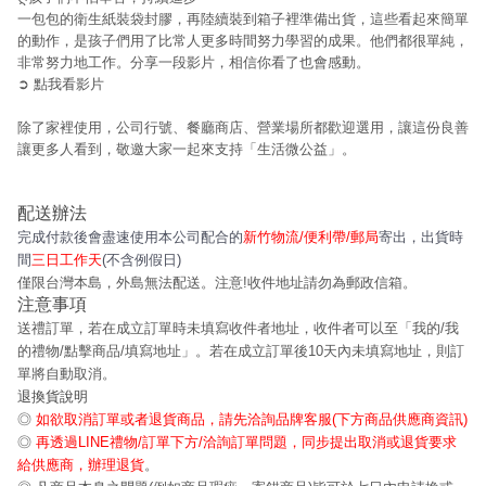
一包包的衛生紙裝袋封膠，再陸續裝到箱子裡準備出貨，這些看起來簡單
的動作，是孩子們用了比常人更多時間努力學習的成果。他們都很單純，
非常努力地工作。分享一段影片，相信你看了也會感動。
➲ 點我看影片
除了家裡使用，公司行號、餐廳商店、營業場所都歡迎選用，讓這份良善
讓更多人看到，敬邀大家一起來支持「生活微公益」。
配送辦法
完成付款後會盡速使用本公司配合的
新竹物流/便利帶/郵局
寄出，出貨時
間
三日工作天
(不含例假日)
僅限台灣本島，外島無法配送。注意!收件地址請勿為郵政信箱。
注意事項
送禮訂單，若在成立訂單時未填寫收件者地址，收件者可以至「我的/我
的禮物/點擊商品/填寫地址」。若在成立訂單後10天內未填寫地址，則訂
單將自動取消。
退換貨說明
◎
如欲取消訂單或者退貨商品，請先洽詢品牌客服(下方商品供應商資訊)
◎
再透過LINE禮物/訂單下方/洽詢訂單問題，同步提出取消或退貨要求
給供應商，辦理退貨
。