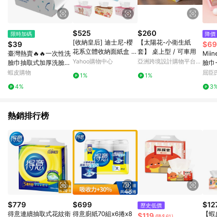
$525
$260
限時加碼
降價
[收納皇后] 迪士尼-櫻
【太陽花-小衛生紙
$39
$69
花系立體收納面紙盒 正
套】 桌上型 / 可車用
臺灣熱賣🔥🔥一次性洗
Mii
版授權 (小飛象/小鹿斑
Yahoo購物中心
亞洲跨境設計購物平台
臉巾抽取式加厚洗臉巾
臉巾-
比/瑪麗貓/奇奇蒂蒂)
Pinkoi
柔軟超柔乾溼兩用紙擦
蝦皮購物
屈臣氏
1%
1%
臉嬰幼擦腳布
4%
3
熱銷排行榜
$779
$699
$12
歷史低價
得意連續抽取式花紋衛
得意廚紙70組x6捲x8
【蝦
$119
(降$61)