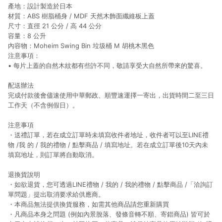
產地：設計製造於日本
材質：ABS 樹脂桶身 / MDF 天然木飾面纖維板上蓋
尺寸：直徑 21 公分 / 高 44 公分
容量：8 公升
內容物：Moheim Swing Bin 垃圾桶 M 胡桃木黑色
注意事項：
• 每片上蓋的自然木紋都有些許不同，敬請享受大自然所帶來的驚喜。
配送辦法
完成付款後會儘速使用中華郵政、順豐速運擇一寄出，出貨時間二至三日
工作天（不含例假日）。
注意事項
・送禮訂單，若在成立訂單時未填寫收件者地址，收件者可以至LINE禮
物 /我 的 / 我的禮物 / 點擊商品 / 填寫地址。若在成立訂單後10天內未
填寫地址，則訂單將自動取消。
退換貨說明
・如欲退貨，您可透過LINE禮物 / 我的 / 我的禮物 / 點擊商品 /「洽詢訂
單問題」提出取消要求給供應商。
・本商品無法提供換貨服務，如需其他商品請您重新購買
・凡商品本身之問題 (例如內景脫落、發條音轉不順、寄錯商品) 皆可於