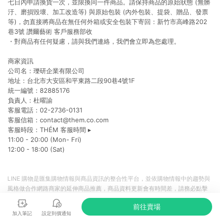
七日內申請換貨一次，並限換同一件商品。請保持商品的原始狀態 (無髒
汙、磨損毀壞、加工改造等) 與原始包裝 (內外包裝、提袋、贈品、發票
等)，勿直接將商品在無任何外箱或安全包裝下寄回：新竹市高峰路202
巷3號 讚爾藝術 客戶服務部收
・對商品有任何疑慮，請與我們連絡，我們會立即為您處理。
商家資訊
公司名：瓅研企業有限公司
地址：台北市大安區和平東路二段90巷4號1F
統一編號：82885176
負責人：杜曜諭
客服電話：02-2736-0131
客服信箱：contact@them.co.com
客服時段：THÉM 客服時間 ▸
11:00 - 20:00 (Mon- Fri)
12:00 - 18:00 (Sat)
LINE 購物是匯集購物情報與商品資訊的整合性平台，並依購物情報中的趨勢與
風格做合作網路商家的延伸商品推薦，商品資料更新會有時間差，請務必點擊
商品至各合作網路商家，確認現售價與購物條件，一切資訊以合作廠商網頁為
前往賣場
準。
加入筆記
設定到價通知