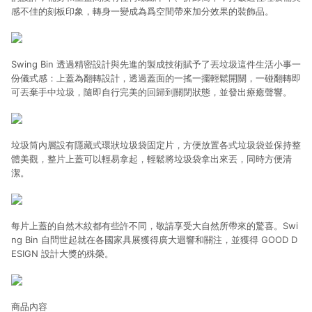
感不佳的刻板印象，轉身一變成為爲空間帶來加分效果的裝飾品。
Swing Bin 透過精密設計與先進的製成技術賦予了丟垃圾這件生活小事一
份儀式感：上蓋為翻轉設計，透過蓋面的一搖一擺輕鬆開關，一碰翻轉即
可丟棄手中垃圾，隨即自行完美的回歸到關閉狀態，並發出療癒聲響。
垃圾筒內層設有隱藏式環狀垃圾袋固定片，方便放置各式垃圾袋並保持整
體美觀，整片上蓋可以輕易拿起，輕鬆將垃圾袋拿出來丟，同時方便清
潔。
每片上蓋的自然木紋都有些許不同，敬請享受大自然所帶來的驚喜。Swi
ng Bin 自問世起就在各國家具展獲得廣大迴響和關注，並獲得 GOOD D
ESIGN 設計大獎的殊榮。
商品內容