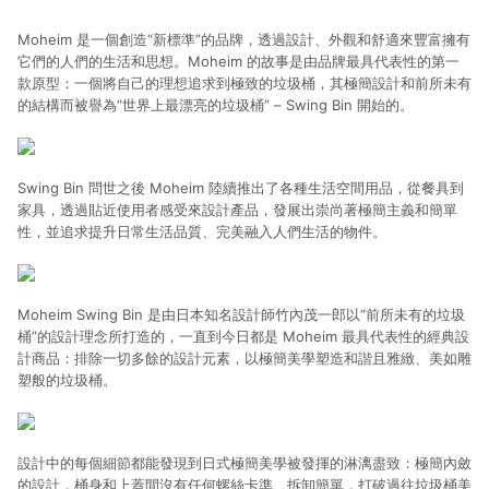
Moheim 是一個創造“新標準”的品牌，透過設計、外觀和舒適來豐富擁有
它們的人們的生活和思想。Moheim 的故事是由品牌最具代表性的第一
款原型：一個將自己的理想追求到極致的垃圾桶，其極簡設計和前所未有
的結構而被譽為“世界上最漂亮的垃圾桶” – Swing Bin 開始的。
Swing Bin 問世之後 Moheim 陸續推出了各種生活空間用品，從餐具到
家具，透過貼近使用者感受來設計產品，發展出崇尚著極簡主義和簡單
性，並追求提升日常生活品質、完美融入人們生活的物件。
Moheim Swing Bin 是由日本知名設計師竹內茂一郎以“前所未有的垃圾
桶”的設計理念所打造的，一直到今日都是 Moheim 最具代表性的經典設
計商品：排除一切多餘的設計元素，以極簡美學塑造和諧且雅緻、美如雕
塑般的垃圾桶。
設計中的每個細節都能發現到日式極簡美學被發揮的淋漓盡致：極簡內斂
的設計，桶身和上蓋間沒有任何螺絲卡準、拆卸簡單，打破過往垃圾桶美