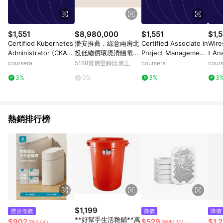
$1,551
$8,980,000
$1,551
$1,5
Certified Kubernetes
潘安推薦．綠意兩房北
Certified Associate in
Wire
Administrator (CKA):
投低總價環境清幽電梯
Project Management
t An
Unit 3
美宅｜台北市北投區溫
(CAPM)® Exam: Unit
coursera
5168實價登錄比價王
coursera
cour
泉路
4
3%
0%
3%
3
熱銷排行榜
$1,199
歷史低價
降價
降價
**好幫手生活雜鋪**萬
$902
$529
$1,
(降$94)
(降$170)