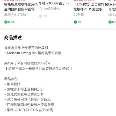
年桶 210L(附蓋子) ---
智能感應垃圾桶家用衛
【LC科技】全自動打包
Lik
--儲水桶.營業用垃圾
Yahoo購物中心
生間自動廁所帶蓋電動
垃圾桶PLUS浴室版
可堆
桶.萬能桶
吸附鋪袋夾縫2025新
色
東森購物 ETMall
JC科技
citi
0%
款
0.5%
1%
0.
商品描述
被譽為世界上最漂亮的垃圾桶
• Moheim Swing Bin 極簡美學垃圾桶
#MOHEIM台灣授權經銷THÉM
【 讓贈禮成為一種簡單且高質感的生活儀式 】
產品特色
• 極簡設計
• 無螺絲卡榫上蓋翻轉設計
• 隱藏式環狀垃圾袋固定片
• 是垃圾桶同時也是室內裝飾品
• 回歸到關閉狀態時發出療癒聲響
• 榮獲 GOOD DESIGN 設計大獎