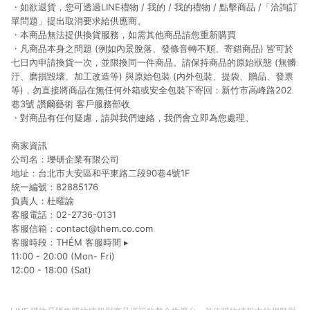
・如欲退貨，您可透過LINE禮物 / 我的 / 我的禮物 / 點擊商品 /「洽詢訂
單問題」提出取消要求給供應商。
・本商品無法提供換貨服務，如需其他商品請您重新購買
・凡商品本身之問題 (例如內景脫落、發條音轉不順、寄錯商品) 皆可於
七日內申請換貨一次，並限換同一件商品。請保持商品的原始狀態 (無髒
汙、磨損毀壞、加工改造等) 與原始包裝 (內外包裝、提袋、贈品、發票
等)，勿直接將商品在無任何外箱或安全包裝下寄回：新竹市高峰路202
巷3號 讚爾藝術 客戶服務部收
・對商品有任何疑慮，請與我們連絡，我們會立即為您處理。
商家資訊
公司名：瓅研企業有限公司
地址：台北市大安區和平東路二段90巷4號1F
統一編號：82885176
負責人：杜曜諭
客服電話：02-2736-0131
客服信箱：contact@them.co.com
客服時段：THÉM 客服時間 ▸
11:00 - 20:00 (Mon- Fri)
12:00 - 18:00 (Sat)