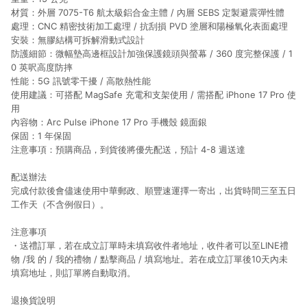
材質：外層 7075-T6 航太級鋁合金主體 / 內層 SEBS 定製避震彈性體
處理：CNC 精密技術加工處理 / 抗刮損 PVD ​​塗層和陽極氧化表面處理
安裝：無膠結構可拆解滑動式設計
防護細節：微幅墊高邊框設計加強保護鏡頭與螢幕 / 360 度完整保護 / 1
0 英呎高度防摔
性能：5G 訊號零干擾 / 高散熱性能
使用建議：可搭配 MagSafe 充電和支架使用 / 需搭配 iPhone 17 Pro 使
用
內容物：Arc Pulse iPhone 17 Pro 手機殼 鏡面銀
保固：1 年保固
注意事項：預購商品，到貨後將優先配送，預計 4-8 週送達
配送辦法
完成付款後會儘速使用中華郵政、順豐速運擇一寄出，出貨時間三至五日
工作天（不含例假日）。
注意事項
・送禮訂單，若在成立訂單時未填寫收件者地址，收件者可以至LINE禮
物 /我 的 / 我的禮物 / 點擊商品 / 填寫地址。若在成立訂單後10天內未
填寫地址，則訂單將自動取消。
退換貨說明