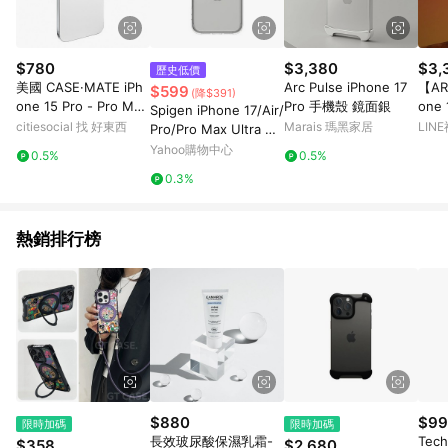
$780
$3,380
$3,
歷史低價
美國 CASE·MATE iPh
Arc Pulse iPhone 17
【ARC
$599
(降$391)
one 15 Pro - Pro Max
Pro 手機殼 鏡面銀
one 
Spigen iPhone 17/Air/
三鏡頭專用鋁合金鏡頭
殼 
citiesocial 找 好東西
Marais 瑪黑家居
LIN
Pro/Pro Max Ultra Hy
保護環 閃耀星辰
brid 防摔保護殼
Yahoo購物中心
0.5%
0.5%
0.3%
熱銷排行榜
$880
$99
限時加碼
限時加碼
長效玻尿酸保濕乳霜-
Tech
$358
$2,680