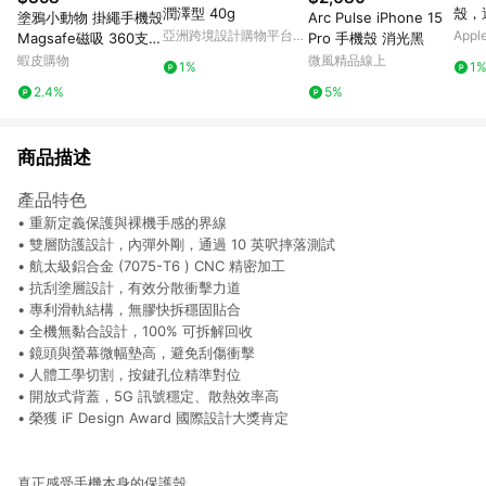
潤澤型 40g
殼，適
塗鴉小動物 掛繩手機殼
Arc Pulse iPhone 15
(Ma
亞洲跨境設計購物平台
App
Magsafe磁吸 360支架
Pro 手機殼 消光黑
Pinkoi
iPhone 17 16 15 14 13
蝦皮購物
微風精品線上
1%
1
Pro Max手機殼
2.4%
5%
商品描述
產品特色
• 重新定義保護與裸機手感的界線
• 雙層防護設計，內彈外剛，通過 10 英呎摔落測試
• 航太級鋁合金 (7075-T6 ) CNC 精密加工
• 抗刮塗層設計，有效分散衝擊力道
• 專利滑軌結構，無膠快拆穩固貼合
• 全機無黏合設計，100% 可拆解回收
• 鏡頭與螢幕微幅墊高，避免刮傷衝擊
• 人體工學切割，按鍵孔位精準對位
• 開放式背蓋，5G 訊號穩定、散熱效率高
• 榮獲 iF Design Award 國際設計大獎肯定
真正感受手機本身的保護殼