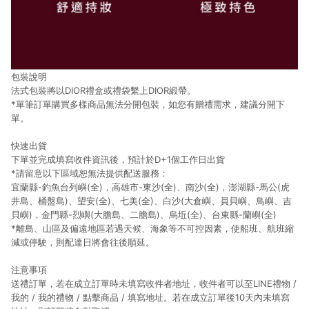
包裝說明
法式包裝將以DIOR禮盒或禮袋繫上DIOR緞帶。
*單筆訂單購買多樣商品無法分開包裝，如您有贈禮需求，建議分開下
單。
快速出貨
下單並完成填寫收件資訊後，預計於D+1個工作日出貨
*請留意以下區域恕無法提供配送服務：
宜蘭縣-釣魚台列嶼(全)，高雄市-東沙(全)、南沙(全)，澎湖縣-馬公(虎
井島、桶盤島)、望安(全)、七美(全)、白沙(大倉嶼、員貝嶼、鳥嶼、吉
貝嶼)，金門縣-烈嶼(大膽島、二膽島)、烏坵(全)、台東縣-蘭嶼(全)
*離島、山區及偏遠地區若遇天候、海象等不可控因素，使船班、航班縮
減或停駛，則配達日將會往後順延。
注意事項
送禮訂單，若在成立訂單時未填寫收件者地址，收件者可以至LINE禮物 /
我的 / 我的禮物 / 點擊商品 / 填寫地址。若在成立訂單後10天內未填寫