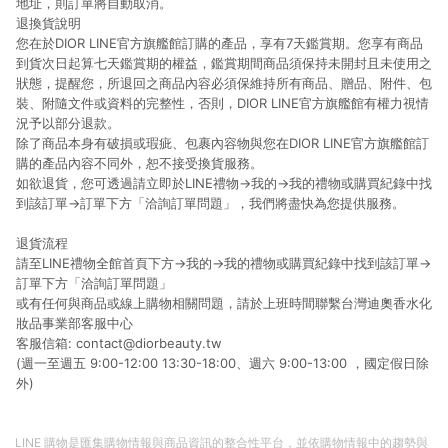
地址，則訂單將自動取消。
退換貨說明
您在於DIOR LINE官方旗艦館訂購的產品，享有7天鑑賞期。您享有商品
到貨次日起算七天鑑賞期的權益，鑑賞期間商品須保持未開封且未使用之
狀態，提醒您，所退回之商品內容必須保維持所有商品、贈品、附件、包
裝、附隨文件或資料的完整性，否則，DIOR LINE官方旗艦館有權力視情
況予以部分退款。
除了商品本身有破損或瑕疵、包裹內容物與您在DIOR LINE官方旗艦館訂
購的產品內容不同外，恕不接受換貨服務。
如欲退貨，您可透過請立即於LINE禮物→我的→我的禮物或購買紀錄中找
到該訂單→訂單下方「洽詢訂單問題」，我們將盡快為您提供服務。
退貨流程
請至LINE禮物全館首頁下方→我的→我的禮物或購買紀錄中找到該訂單→
訂單下方「洽詢訂單問題」
或有任何與商品或線上購物相關問題，請於上班時間聯繫台灣迪奧香水化
妝品事業部客服中心
客服信箱: contact@diorbeauty.tw
(週一至週五 9:00-12:00 13:30-18:00、週六 9:00-13:00 ，國定假日除
外)
LINE 購物是匯集購物情報與商品資訊的整合性平台，並依購物情報中的趨勢與