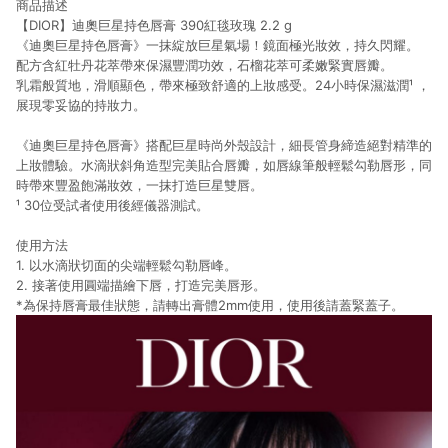
商品描述
【DIOR】迪奧巨星持色唇膏 390紅毯玫瑰 2.2 g
《迪奧巨星持色唇膏》一抹綻放巨星氣場！鏡面極光妝效，持久閃耀。
配方含紅牡丹花萃帶來保濕豐潤功效，石榴花萃可柔嫩緊實唇瓣。
乳霜般質地，滑順顯色，帶來極致舒適的上妝感受。24小時保濕滋潤¹ ，
展現零妥協的持妝力。
《迪奧巨星持色唇膏》搭配巨星時尚外殼設計，細長管身締造絕對精準的
上妝體驗。水滴狀斜角造型完美貼合唇瓣，如唇線筆般輕鬆勾勒唇形，同
時帶來豐盈飽滿妝效，一抹打造巨星雙唇。
¹ 30位受試者使用後經儀器測試。
使用方法
1. 以水滴狀切面的尖端輕鬆勾勒唇峰。
2. 接著使用圓端描繪下唇，打造完美唇形。
*為保持唇膏最佳狀態，請轉出膏體2mm使用，使用後請蓋緊蓋子。