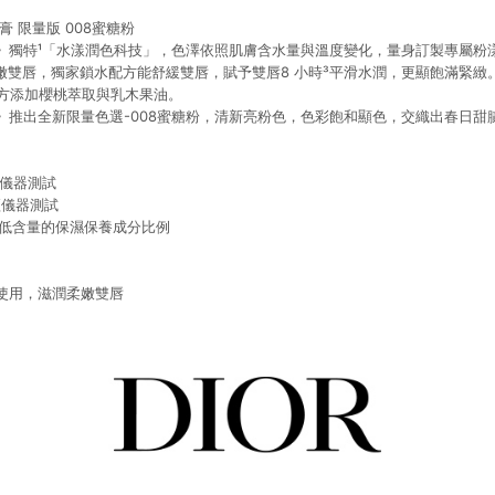
膏 限量版 008蜜糖粉
》獨特¹「水漾潤色科技」，色澤依照肌膚含水量與溫度變化，量身訂製專屬粉
柔嫩雙唇，獨家鎖水配方能舒緩雙唇，賦予雙唇8 小時³平滑水潤，更顯飽滿緊緻
唇配方添加櫻桃萃取與乳木果油。
》推出全新限量色選-008蜜糖粉，清新亮粉色，色彩飽和顯色，交織出春日甜
經儀器測試
經儀器測試
最低含量的保濕保養成分比例
使用，滋潤柔嫩雙唇