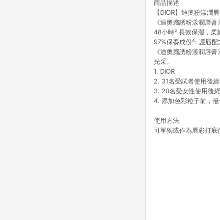
商品描述
【DIOR】迪奧粉漾潤唇
《迪奧癮誘粉漾潤唇膏
48小時² 長效保濕，
97%保養成份⁴: 護
《迪奧癮誘粉漾潤唇膏
光采。
1. DIOR
2. 31名受試者使用後
3. 20名受女性使用後
4. 添加色彩粒子前，
使用方法
可單獨或作為唇彩打底