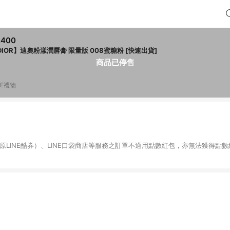
,400
DIOR】迪奧粉漾潤唇膏 限量版 008蜜糖粉 [快速出貨]
商品已停售
NE禮物
物（原LINE酷券）、LINE口袋商店等服務之訂單不適用點數紅包，亦無法獲得點數