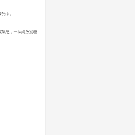
漾光采。
。
膩氣息，一抹綻放蜜糖