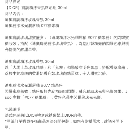
商品描述
【DIOR】癮誘粉漾香氛唇彩組 30ml
商品內含：
迪奧癮誘粉漾玫瑰香氛 30ml
迪奧粉漾水光潤唇釉 077糖果粉
迪奧癮誘玫瑰甜蜜盛宴：《迪奧粉漾水光潤唇釉 #077 糖果粉》的閃耀蜜
糖妝效，搭配《迪奧癮誘粉漾玫瑰香氛》，為您訂製粉嫩的閃耀色彩與明
亮愉悅的酸甜果香。
迪奧癮誘粉漾玫瑰香氛 30ml
以「大馬士革玫瑰精華」和「荔枝」勾勒酸甜明亮氣息，搭配香草底蘊，
荔枝牛奶糖般的柔滑奶香宛如玫瑰翻糖蛋糕，令人甜蜜沉醉。
迪奧粉漾水光潤唇釉 #077 糖果粉
閃耀蜜糖妝效，糖粉般虹光綻放細緻閃爍，融合精緻珠光與光影效果。Ji
soo 主推「#077 糖果粉」，柔粉色澤中閃耀著珠光光影。
包裝說明
法式包裝將以DIOR禮盒或禮袋繫上DIOR緞帶。
*單筆訂單購買多樣商品無法分開包裝，如您有贈禮需求，建議分開下
單。