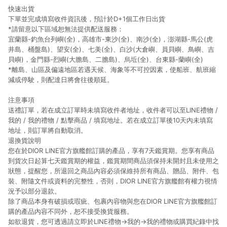
快速出貨
下單並完成填寫收件資訊後，預計於D+1個工作日出貨
*請留意以下區域恕無法提供配送服務：
宜蘭縣-釣魚台列嶼(全)，高雄市-東沙(全)、南沙(全)，澎湖縣-馬公(虎
井島、桶盤島)、望安(全)、七美(全)、白沙(大倉嶼、員貝嶼、鳥嶼、吉
貝嶼)，金門縣-烈嶼(大膽島、二膽島)、烏坵(全)、台東縣-蘭嶼(全)
*離島、山區及偏遠地區若遇天候、海象等不可控因素，使船班、航班縮
減或停駛，則配達日將會往後順延。
注意事項
送禮訂單，若在成立訂單時未填寫收件者地址，收件者可以至LINE禮物 /
我的 / 我的禮物 / 點擊商品 / 填寫地址。若在成立訂單後10天內未填寫
地址，則訂單將自動取消。
退換貨說明
您在於DIOR LINE官方旗艦館訂購的產品，享有7天鑑賞期。您享有商品
到貨次日起算七天鑑賞期的權益，鑑賞期間商品須保持未開封且未使用之
狀態，提醒您，所退回之商品內容必須保維持所有商品、贈品、附件、包
裝、附隨文件或資料的完整性，否則，DIOR LINE官方旗艦館有權力視情
況予以部分退款。
除了商品本身有破損或瑕疵、包裹內容物與您在DIOR LINE官方旗艦館訂
購的產品內容不同外，恕不接受換貨服務。
如欲退貨，您可透過請立即於LINE禮物→我的→我的禮物或購買紀錄中找