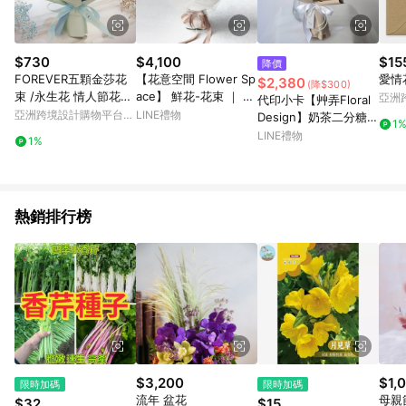
$730
$4,100
$15
降價
FOREVER五顆金莎花
【花意空間 Flower Sp
愛情
$2,380
(降$300)
束 /永生花 情人節花束
ace】 鮮花-花束 ｜ 日
亞洲
代印小卡【艸弄Floral
生日禮物 金莎花
子 花束 ｜ 全台配送
Pinko
亞洲跨境設計購物平台
LINE禮物
Design】奶茶二分糖/
1
Pinkoi
永生玫瑰花束/情人節
LINE禮物
1%
花束 告白花束 週年紀
念 永生花 乾燥花
熱銷排行榜
$3,200
$1,
限時加碼
限時加碼
流年 盆花
母親
$32
$15