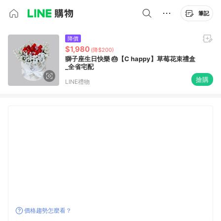
筆記
降價
$1,980
(降$200)
獅子座生日快樂 🎂【C happy】草莓花束禮盒
_全省宅配
搶購
LINE禮物
價格趨勢怎麼看？