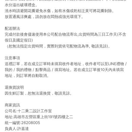
水分溢出破壞禮盒。
澆水時請避開花瓣避免水傷，如有水傷或乾枯泛黃可將花瓣剝除。
放置通風涼爽處，請勿放在悶熱或強光環境下。
配送辦法
完成付款後會儘速使用本公司配合物流寄出,出貨時間為三日工作天(不含
假日及國定假日)
（恕無法指定出貨時間，實際到貨依宅配物流為準
,
敬請見諒)。
注意事項
送禮訂單，若在成立訂單時未填寫收件者地址，收件者可以至LINE禮物 /
我的 / 我的禮物 / 點擊商品 / 填寫地址。若在成立訂單後10天內未填寫
地址，則訂單將自動取消。
退換貨說明
因生鮮訂製，恕無法退換貨，敬請見諒。
商家資訊
公司名:十二乘二設計工作室
地址:高雄市左營區重上街191號四樓之二
統一編號:26208005
負責人:許嘉達