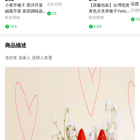
花禮
花意空間
小香芹種子 西洋芹菜
【原廠包裝】台灣現貨
燥花
亞洲
細葉芹菜 廚房調味蔬菜
黃色月見草種子Yellow
2%
Pinko
家庭菜園盆栽蔬菜室內
evening primrose夜
蝦皮購物
蝦皮購物
1
快速採收 切葉芹菜全年
來香 耐旱好養 開花不
10%
8.8%
可種 陽台盆栽迷你蔬菜
斷 蜜源植物
有機香草
商品描述
送好友 送家人 送情人首選