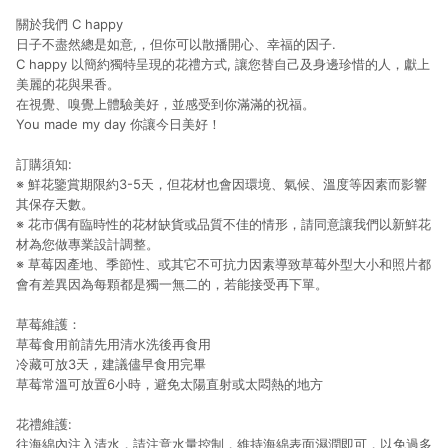
關於我們 C happy
日子不盡然總是如意,，但你可以散播開心、幸福的因子.
C happy 以簡約獨特呈現的花禮方式, 讓您替自己及身邊珍惜的人，獻上
美麗的花與果香。
在視覺、嗅覺上體驗美好，並感受到你滿滿的祝福。
You made my day 你讓今日美好！
訂購須知:
※ 鮮花鑒賞期限約3-5天，但花材也會因環境、氣候、溫度等因素而影響
其保存天數。
※ 花市偶有臨時性的花材缺貨或品質不佳的情形，請同意讓我們以新鮮花
材為您做專業設計調整。
※ 草莓因產地、季節性、或其它不可抗力因素導致草莓外型大小和照片都
會有差異因為每顆都是獨一無二的，若能接受再下單。
草莓維護：
草莓食用前請先用清水洗後再食用
冷藏可放3天，建議儘早食用完畢
草莓常溫可放置6小時，避免太陽直射或太悶熱的地方
花禮維護:
往海綿內注入清水，請注意水量控制，維持海綿表面濕潤即可，以免過多