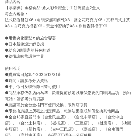
商品內容
【享樂券】金格食品-旅人彩食鐵盒手工餅乾禮盒2盒入
每盒內容物：
法式奶香酥餅X6＋帕瑪森起司餅乾X8＋鹽之花巧克力X6＋京都日式抹茶
X8＋白巧克力椰香X6＋黃金蜂蜜柚子X8＋焦糖香酥椰子X6
●用舌尖化開驚奇的旅食饗宴
●日本新銳設計師發想
●結合8個國家的特色味道
●彷彿讓味蕾環遊世界
使用說明
●購買當日起算至2025/12/31止
●時間：請參考分店資訊
●平、假日及特殊節日皆可使用
●商品庫存依各店內為準，歡迎提前預定以確保您要的口味與品項，預約
電話：請參考分店資訊
●憑證可於全台金格門市使用兌換，限到店取貨
●限兌換憑證上所載之指定商品，恕無法更換或加價兌換其他商品
●全台13家直營門市《台北民生店》、《台北中華店》、《台北中山
店》、《台北士林店》、《板橋店》、《三重店》、《桃園店》、《桃園
中壢店》、《新竹店》、《台中三民店》、《嘉義店》、《台南西門
店》、《高雄中正店》，持憑證可擇任一分店使用