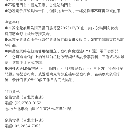
●不適用門市：觀光工廠、台北站前門市
●憑證電子序號具唯一性，僅限兌換一次，一經兌換即不可再重複使用
注意事項
●本券之兌換期為購買當日起算至2025/12/31止，如未於時間內兌換，
費用將全額退款給原購買者。
●本電子票券係由合作夥伴票券發行商提供及販售，如有問題請直接洽詢
發行商。
●商品發票將在核銷使用後開立，發行商會透過Email通知電子發票開
立，您可透過信件上的連結前往財政部網站查詢發票資料。三聯式紙本發
票可透過下述方式申請。
●您可透過LINE禮物 ＞ 「我的」＞「購買紀錄」＞訂單下方「洽詢訂單
問題」聯繫發行商。或透過商家資訊直接聯繫發行商。在接獲您的需求
後，發行商將於5-10個工作日內完成協助。
門市資訊
金格食品《台北民生店》
電話: (02)2763-0152
地址:台北市松山區民生東路五段184-1號
金格食品《台北士林店》
電話:(02)2834-7955