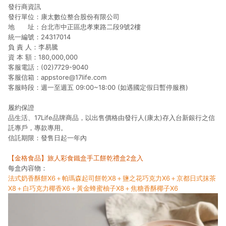
發行商資訊
發行單位：康太數位整合股份有限公司
地 址：台北市中正區忠孝東路二段9號2樓
統一編號：24317014
負 責 人：李易騰
資 本 額：180,000,000
客服電話：(02)7729-9040
客服信箱：appstore@17life.com
客服時段：週一至週五 09:00~18:00 (如遇國定假日暫停服務)
履約保證
品生活、17Life品牌商品，以出售價格由發行人(康太)存入台新銀行之信
託專戶，專款專用。
信託期限：發售日起一年內
【金格食品】旅人彩食鐵盒手工餅乾禮盒2盒入
每盒內容物：
法式奶香酥餅X6＋帕瑪森起司餅乾X8＋鹽之花巧克力X6＋京都日式抹茶
X8＋白巧克力椰香X6＋黃金蜂蜜柚子X8＋焦糖香酥椰子X6