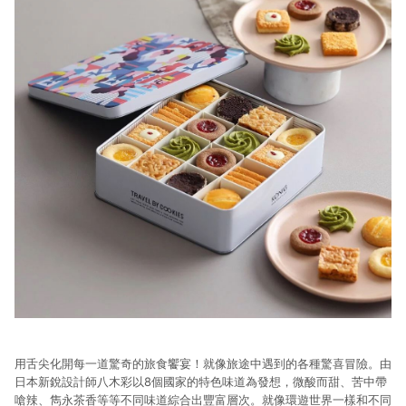
用舌尖化開每一道驚奇的旅食饗宴！就像旅途中遇到的各種驚喜冒險。由
日本新銳設計師八木彩以8個國家的特色味道為發想，微酸而甜、苦中帶
嗆辣、雋永茶香等等不同味道綜合出豐富層次。就像環遊世界一樣和不同