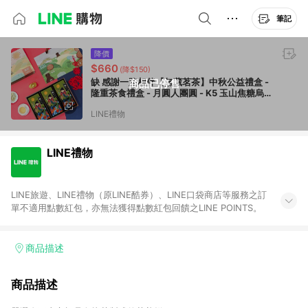
筆記
降價
$660
(降$150)
缺 感謝一路相伴【無藏茗茶】中秋公益禮盒 -
商品已停售
隆重茶食禮盒 - 月圓人團圓 - K5 玉山焦糖烏
龍茶煎餅3入茶食大禮盒 附提袋 企業送禮 伴
LINE禮物
手禮 年節送禮 送禮推薦
LINE禮物
LINE旅遊、LINE禮物（原LINE酷券）、LINE口袋商店等服務之訂
單不適用點數紅包，亦無法獲得點數紅包回饋之LINE POINTS。
商品描述
商品描述