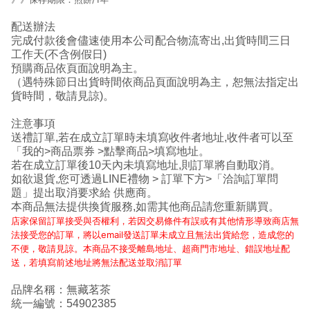
配送辦法
完成付款後會儘速使用本公司配合物流寄出,出貨時間三日
工作天
(
不含例假日)
預購商品依頁面說明為主
。
（遇特殊節日
出貨
時間
依商品頁面說明為主，
恕無法指定
出
貨時間，敬請見諒
)
。
注意事項
送禮訂單,若在成立訂單時未填寫收件者地址,收件者可以至
「我的>商品票券 >點擊商品>填寫地址。
若在成立訂單後
10
天內未填寫地址,則訂單將自動取消。
如欲退貨,您可透過
LINE
禮物
>
訂單下方>「洽詢訂單問
題」提出取消要求給 供應商。
本商品無法提供換貨服務,如需其他商品請您重新購買。
店家保留訂單接受與否權利，若因交易條件有誤或有其他情形導致商店無
法接受您的訂單，將以email發送訂單未成立且無法出貨給您，造成您的
不便，敬請見諒。
本商品不接受離島地址、超商門市地址、錯誤地址配
送，若填寫前述地址將無法配送並取消訂單
品牌名稱：無藏茗茶
統一編號：54902385