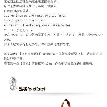
嚴選自玉山之極品烏龍茶製成的茶煎餅，
原片茶葉碾碎添入餅中，減糖、減麵粉，
自然散發烏龍茶香。
use Yu-Shan oolong tea,strong tea flavor.
Less sugar and flour repice.
Aluminum foil packaging,preservetion better.
ウーロン茶せんべい)-
せんべいにウ－ロン茶の茶葉をみじん切って入れて、糖分も少なめした
ため。
アルミ箔で保存したので、保存効果は抜群です。
無藏X伊甸【公益禮盒系列】每盒均提供弱勢兒童感謝小卡，感謝您共同
扶助弱勢兒童。
每售出一盒【無藏】將提撥5%金額，作為弱勢兒童服務計畫經費。