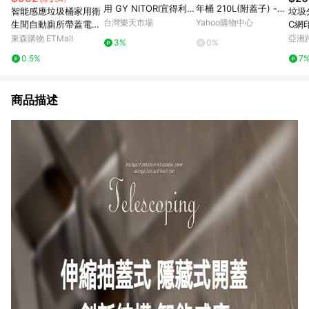
用 GY NITORI宜得利家
年桶 210L(附蓋子) ---
智能感應垃圾桶家用衛
垃圾
居
--儲水桶.營業用垃圾
台灣樂天市場
Yahoo購物中心
生間自動廁所帶蓋電動
C網
桶.萬能桶
吸附鋪袋夾縫2025新
圾桶
東森購物 ETMall
亞洲
3%
0%
款
Pinko
0.5%
7
商品描述