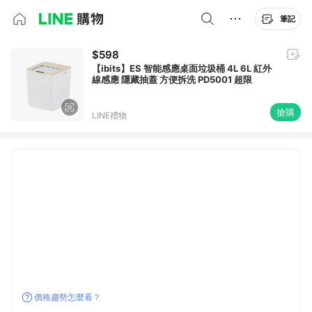
筆記
$598
【ibits】ES 智能感應桌面垃圾桶 4L 6L 紅外
線感應 隱藏抽蓋 方便拆洗 PD5001 超限
搶購
LINE禮物
價格趨勢怎麼看？