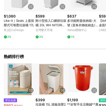
$1,080
$599
$637
$59
Like-it｜Seals 上蓋按
附小型投入口腳踏垃圾
多功能附蓋收納箱-大
【ib
壓式可堆疊垃圾桶 17L
桶 20L WH NITORI宜
號 (直角衣物收納盒/正
桌面垃
得利家居
方形玩具儲物盒)
線感
有.設計uDesign
台灣樂天市場
Yahoo購物中心
LIN
拆洗 
2%
3%
1%
熱銷排行榜
$399
$1,199
歷史低價
限時
垃圾桶 15L 踏板按壓2
**好幫手生活雜鋪**萬
$902
$20
(降$94)