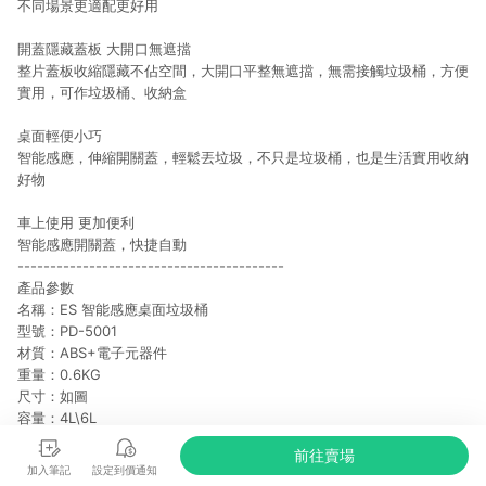
不同場景更適配更好用
開蓋隱藏蓋板 大開口無遮擋
整片蓋板收縮隱藏不佔空間，大開口平整無遮擋，無需接觸垃圾桶，方便
實用，可作垃圾桶、收納盒
桌面輕便小巧
智能感應，伸縮開關蓋，輕鬆丟垃圾，不只是垃圾桶，也是生活實用收納
好物
車上使用 更加便利
智能感應開關蓋，快捷自動
-----------------------------------------
產品參數
名稱：ES 智能感應桌面垃圾桶
型號：PD-5001
材質：ABS+電子元器件
重量：0.6KG
尺寸：如圖
容量：4L\6L
供電方式：內建18650鋰電池
前往賣場
充電電壓：5V
加入筆記
設定到價通知
充電口：Type-C