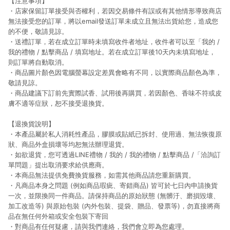
【注意事項】
・店家保留訂單接受與否權利，若因交易條件有誤或有其他情形導致商店
無法接受您的訂單，將以email發送訂單未成立且無法出貨給您，造成您
的不便，敬請見諒。
・送禮訂單，若在成立訂單時未填寫收件者地址，收件者可以至「我的 /
我的禮物 / 點擊商品 / 填寫地址。若在成立訂單後10天內未填寫地址，
則訂單將自動取消。
・商品圖片顏色因電腦螢幕設定差異會略有不同，以實際商品顏色為準，
敬請見諒。
・商品建議下訂前先實際試香、試用後再購買，若因顏色、香味不符或皮
膚不適等症狀，恕不接受退換貨。
【退換貨說明】
・本產品屬於私人消耗性產品，膠膜或貼紙已拆封、使用過、無法恢復原
狀、商品外盒損壞等均恕無法辦理退貨。
・如欲退貨，您可透過LINE禮物 / 我的 / 我的禮物 / 點擊商品 /「洽詢訂
單問題」提出取消要求給供應商。
・本商品無法提供免費換貨服務，如需其他商品請您重新購買。
・凡商品本身之問題 (例如商品瑕疵、寄錯商品) 皆可於七日內申請換貨
一次，並限換同一件商品。請保持商品的原始狀態 (無髒汙、磨損毀壞、
加工改造等) 與原始包裝 (內外包裝、提袋、贈品、發票等)，勿直接將商
品在無任何外箱或安全包裝下寄回
・對商品有任何疑慮，請與我們連絡，我們會立即為您處理。