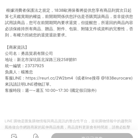
根據消費者保護法之規定，1838歐洲保養將提供您享有商品到貨次日起
算七天鑑賞期的權益，前開期間係供您評估是否購買該商品，並非提供您
試用該商品，您可在前開期間內要求退貨，但提醒您，所退回的商品內容
必須保維持所有商品、贈品、附件、包裝、附隨文件或資料的完整性，否
則，有權力拒絕您的退貨退款要求。
【商家資訊】
公司名：勇昌貿易有限公司
地址：新北市深坑區北深路三段258號B1
統一編號：23737925
負責人：楊雅忠
客服LINE：https://reurl.cc/2W2bm4 (或者line搜尋 @1838eurocare)
來訊請註明LINE禮物訂單。
客服時段：週一~週五 10:00~17:30 (國定假日除外)
LINE 購物是匯集購物情報與商品資訊的整合性平台，並依購物情報中的趨勢與
風格做合作網路商家的延伸商品推薦，商品資料更新會有時間差，請務必點擊
商品至各合作網路商家，確認現售價與購物條件，一切資訊以合作廠商網頁為