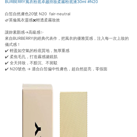
BURBERRY
風衣粉底卓越持妝柔霧粉底液30ml #N20
白皙自然膚色20號 N20 fair-neutral
🌿英倫風衣靈感✖️輕透柔霧妝效
讓妳素顏感→高級感✨
來自BURBERRY的經典代表作，把風衣的優雅質感，注入每一次上妝的
儀式感！
✔️ 輕盈如空氣的粉底質地，無厚重感
✔️ 柔焦毛孔，打造霧感濾鏡肌
✔️ 全天持妝，不黯沉、不斑駁
✔️ N20號色 → 適合白皙偏中性膚色，超自然提亮，零假面